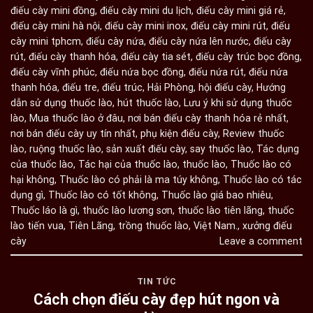
điếu cày mini đồng
,
điếu cày mini du lịch
,
điếu cày mini giá rẻ
,
điếu cày mini hà nội
,
điếu cày mini inox
,
điếu cày mini rút
,
điếu
cày mini tphcm
,
điếu cày nứa
,
điếu cày nứa lên nước
,
điếu cày
rút
,
điếu cày thanh hóa
,
điếu cày tia sét
,
điếu cày trúc bọc đồng
,
điếu cày vĩnh phúc
,
điếu nứa bọc đồng
,
điếu nứa rút
,
điếu nứa
thanh hóa
,
điếu tre
,
điếu trúc
,
Hải Phòng
,
hội điếu cày
,
Hướng
dẫn sử dụng thuốc lào
,
hút thuốc lào
,
Lưu ý khi sử dụng thuốc
lào
,
Mua thuốc lào ở đâu
,
nơi bán điếu cày thanh hóa rẻ nhất
,
nơi bán điếu cày uy tín nhất
,
phụ kiện điếu cày
,
Review thuốc
lào
,
ruộng thuốc lào
,
sản xuất điếu cày
,
say thuốc lào
,
Tác dụng
của thuốc lào
,
Tác hại của thuốc lào
,
thuốc lào
,
Thuốc lào có
hại không
,
Thuốc lào có phải là ma túy không
,
Thuốc lào có tác
dụng gì
,
Thuốc lào có tốt không
,
Thuốc lào giá bao nhiêu
,
Thuốc láo là gì
,
thuốc lào lương sơn
,
thuốc lào tiên lãng
,
thuốc
lào tiến vua
,
Tiên Lãng
,
trồng thuốc lào
,
Việt Nam.
,
xưởng điếu
cày
Leave a comment
TIN TỨC
Cách chọn điếu cày đẹp hút ngon và