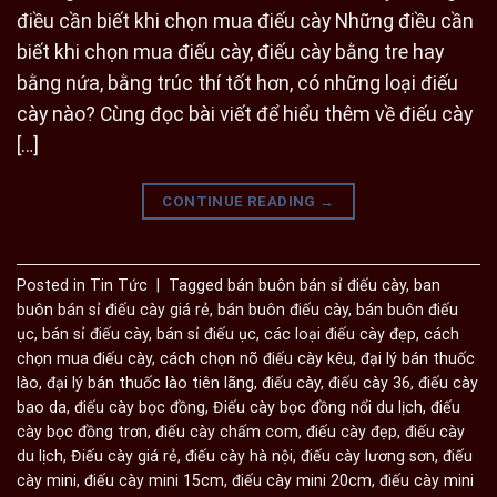
điều cần biết khi chọn mua điếu cày Những điều cần
biết khi chọn mua điếu cày, điếu cày bằng tre hay
bằng nứa, bằng trúc thí tốt hơn, có những loại điếu
cày nào? Cùng đọc bài viết để hiểu thêm về điếu cày
[…]
CONTINUE READING
→
Posted in
Tin Tức
|
Tagged
bán buôn bán sỉ điếu cày
,
ban
buôn bán sỉ điếu cày giá rẻ
,
bán buôn điếu cày
,
bán buôn điếu
ục
,
bán sỉ điếu cày
,
bán sỉ điếu ục
,
các loại điếu cày đẹp
,
cách
chọn mua điếu cày
,
cách chọn nõ điếu cày kêu
,
đại lý bán thuốc
lào
,
đại lý bán thuốc lào tiên lãng
,
điếu cày
,
điếu cày 36
,
điếu cày
bao da
,
điếu cày bọc đồng
,
Điếu cày bọc đồng nổi du lịch
,
điếu
cày bọc đồng trơn
,
điếu cày chấm com
,
điếu cày đẹp
,
điếu cày
du lịch
,
Điếu cày giá rẻ
,
điếu cày hà nội
,
điếu cày lương sơn
,
điếu
cày mini
,
điếu cày mini 15cm
,
điếu cày mini 20cm
,
điếu cày mini