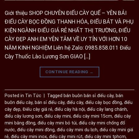
Giới thiệu SHOP CHUYÊN ĐIẾU CÀY QUẾ – YÊN BÁI
ĐIẾU CÀY BỌC ĐỒNG THANH HÓA, ĐIẾU BÁT VÀ PHỤ
KIỆN NGÀNH ĐIẾU GIÁ RẺ NHẤT THỊ TRƯỜNG, ĐIẾU
CÀY ĐẸP ANH EM YÊN TÂM VỀ UY TÍN VỚI HƠN 10
NĂM KINH NGHIỆM Liên hệ Zalo: 0985.858.011 Điếu
Cày Thuốc Lào Lương Sơn GIAO […]
CONTINUE READING
→
Posted in
Tin Tức
|
Tagged
bán buôn bán sỉ điếu cày
,
bán
buôn điếu cày
,
bán sỉ điếu cày
,
điếu cày
,
điếu cày bọc đồng
,
điếu
cày đẹp
,
Điếu cày giá rẻ
,
điếu cày hà nội
,
điếu cày lang chánh
,
điếu cày lương sơn
,
điếu cày mini
,
điếu cày mini 15cm
,
điếu cày
mini bằng đồng
,
điếu cày mini bỏ túi
,
điếu cày mini chống đổ
nước
,
điếu cày mini đồng
,
điếu cày mini du lịch
,
điếu cày mini giá
rẻ
,
điếu cày mini inox
,
điếu cày mini rút
,
điếu cày mini tphcm
,