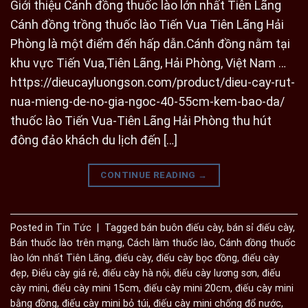
Giới thiệu Cánh đồng thuốc lào lớn nhất Tiên Lãng
Cánh đồng trồng thuốc lào Tiến Vua Tiên Lãng Hải
Phòng là một điểm đến hấp dẫn.Cánh đồng nằm tại
khu vực Tiến Vua,Tiên Lãng, Hải Phòng, Việt Nam …
https://dieucayluongson.com/product/dieu-cay-rut-
nua-mieng-de-no-gia-ngoc-40-55cm-kem-bao-da/
thuốc lào Tiến Vua-Tiên Lãng Hải Phòng thu hút
đông đảo khách du lịch đến […]
CONTINUE READING
→
Posted in
Tin Tức
|
Tagged
bán buôn điếu cày
,
bán sỉ điếu cày
,
Bán thuốc lào trên mạng
,
Cách làm thuốc lào
,
Cánh đồng thuốc
lào lớn nhất Tiên Lãng
,
điếu cày
,
điếu cày bọc đồng
,
điếu cày
đẹp
,
Điếu cày giá rẻ
,
điếu cày hà nội
,
điếu cày lương sơn
,
điếu
cày mini
,
điếu cày mini 15cm
,
điếu cày mini 20cm
,
điếu cày mini
bằng đồng
,
điếu cày mini bỏ túi
,
điếu cày mini chống đổ nước
,