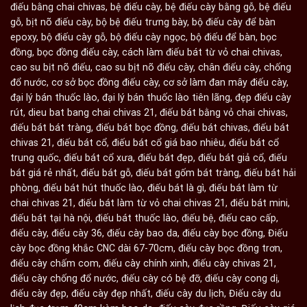
điếu bằng chai chivas
,
bệ điếu cày
,
bệ điếu cày bằng gỗ
,
bệ điếu
gỗ
,
bịt nõ điếu cày
,
bộ bệ điếu trưng bày
,
bộ điếu cày để bàn
epoxy
,
bộ điếu cày gỗ
,
bộ điếu cày ngọc
,
bộ điếu để bàn
,
bọc
đồng
,
bọc đồng điếu cày
,
cách làm điếu bát từ vỏ chai chivas
,
cao su bịt nõ điếu
,
cao su bịt nõ điếu cày
,
chân điếu cày
,
chống
đổ nước
,
cơ sở bọc đồng điếu cày
,
cơ sở làm đan mây điếu cày
,
đại lý bán thuốc lào
,
đại lý bán thuốc lào tiên lãng
,
đẹp điếu cày
rút
,
dieu bat bang chai chivas 21
,
điếu bát bằng vỏ chai chivas
,
điếu bát bát tràng
,
điếu bát bọc đồng
,
điếu bát chivas
,
điếu bát
chivas 21
,
điếu bát cổ
,
điếu bát cổ giá bao nhiêu
,
điếu bát cổ
trung quốc
,
điếu bát cổ xưa
,
điếu bát đẹp
,
điếu bát giả cổ
,
điếu
bát giá rẻ nhất
,
điếu bát gỗ
,
điếu bát gốm bát tràng
,
điếu bát hải
phòng
,
điếu bát hút thuốc lào
,
điếu bát là gì
,
điếu bát làm từ
chai chivas 21
,
điếu bát làm từ vỏ chai chivas 21
,
điếu bát mini
,
điếu bát tại hà nội
,
điếu bát thuốc lào
,
điếu bệ
,
điếu cao cấp
,
điếu cày
,
điếu cày 36
,
điếu cày bao da
,
điếu cày bọc đồng
,
Điếu
cày bọc đồng khắc CNC dài 67-70cm
,
điếu cày bọc đồng trơn
,
điếu cày chấm com
,
điếu cày chính xinh
,
điếu cày chivas 21
,
điếu cày chống đổ nước
,
điếu cày có bệ đỡ
,
điếu cày cong dị
,
điếu cày đẹp
,
điếu cày đẹp nhất
,
điếu cày du lịch
,
Điếu cày du