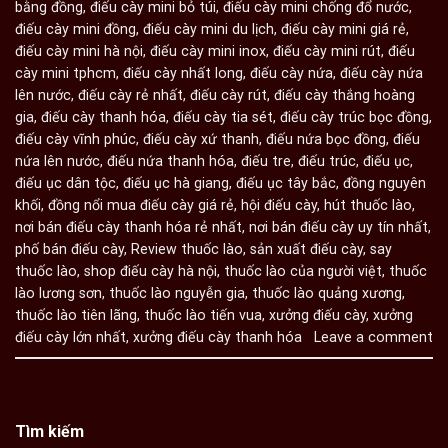
bằng đồng
,
điếu cày mini bỏ túi
,
điếu cày mini chống đổ nước
,
điếu cày mini đồng
,
điếu cày mini du lịch
,
điếu cày mini giá rẻ
,
điếu cày mini hà nội
,
điếu cày mini inox
,
điếu cày mini rút
,
điếu
cày mini tphcm
,
điếu cày nhất long
,
điếu cày nứa
,
điếu cày nứa
lên nước
,
điếu cày rẻ nhất
,
điếu cày rút
,
điếu cày thắng hoàng
gia
,
điếu cày thanh hóa
,
điếu cày tia sét
,
điếu cày trúc bọc đồng
,
điếu cày vĩnh phúc
,
điếu cày xứ thanh
,
điếu nứa bọc đồng
,
điếu
nứa lên nước
,
điếu nứa thanh hóa
,
điếu tre
,
điếu trúc
,
điếu ục
,
điếu ục dân tộc
,
điếu ục hà giang
,
điếu ục tây bắc
,
đồng nguyên
khối
,
đồng nổi mua điếu cày giá rẻ
,
hội điếu cày
,
hút thuốc lào
,
nơi bán điếu cày thanh hóa rẻ nhất
,
nơi bán điếu cày uy tín nhất
,
phố bán điếu cày
,
Review thuốc lào
,
sản xuất điếu cày
,
say
thuốc lào
,
shop điếu cày hà nội
,
thuốc lào của người việt
,
thuốc
lào lương sơn
,
thuốc lào nguyễn gia
,
thuốc lào quảng xương
,
thuốc lào tiên lãng
,
thuốc lào tiến vua
,
xưởng điếu cày
,
xưởng
điếu cày lớn nhất
,
xưởng điếu cày thanh hóa
Leave a comment
Tìm kiếm