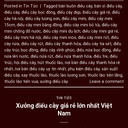
Posted in
Tin Tức
|
Tagged
bán buôn điếu cày
,
bán sỉ điếu cày
,
điếu cày
,
điếu cày bọc đồng
,
điếu cày đẹp
,
Điếu cày giá rẻ
,
điếu
cày hà nội
,
điếu cày lương sơn
,
điếu cày mini
,
điếu cày mini
15cm
,
điếu cày mini bằng đồng
,
điếu cày mini bỏ túi
,
điếu cày
mini chống đổ nước
,
điếu cày mini du lịch
,
điếu cày mini giá rẻ
,
điếu cày mini hà nội
,
điếu cày mini inox
,
điếu cày mini rút
,
điếu
cày nứa
,
điếu cày rút
,
điếu cày thanh hóa
,
điếu cày tia sét
,
điếu
cày trúc bọc đồng
,
điếu cày vĩnh phúc
,
điếu nứa bọc đồng
,
điếu
nứa lên nước
,
điếu nứa rút
,
điếu nứa thanh hóa
,
điếu tre
,
điếu
trúc
,
hội điếu cày
,
hút thuốc lào
,
nơi bán điếu cày thanh hóa rẻ
nhất
,
nơi bán điếu cày uy tín nhất
,
phụ kiện điếu cày
,
sản xuất
điếu cày
,
say thuốc lào
,
thuốc lào lương sơn
,
thuốc lào tiên lãng
,
thuốc lào tiến vua
,
xưởng điếu cày
Leave a comment
TIN TỨC
Xưởng điếu cày giá rẻ lớn nhất Việt
Nam