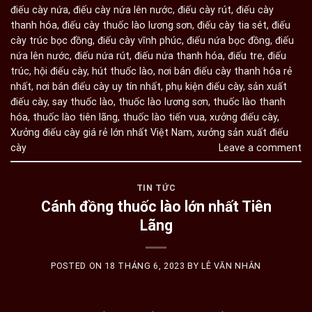
điếu cày nứa
,
điếu cày nứa lên nước
,
điếu cày rút
,
điếu cày
thanh hóa
,
điếu cày thuốc lào lương sơn
,
điếu cày tia sét
,
điếu
cày trúc bọc đồng
,
điếu cày vĩnh phúc
,
điếu nứa bọc đồng
,
điếu
nứa lên nước
,
điếu nứa rút
,
điếu nứa thanh hóa
,
điếu tre
,
điếu
trúc
,
hội điếu cày
,
hút thuốc lào
,
nơi bán điếu cày thanh hóa rẻ
nhất
,
nơi bán điếu cày uy tín nhất
,
phụ kiện điếu cày
,
sản xuất
điếu cày
,
say thuốc lào
,
thuốc lào lương sơn
,
thuốc lào thanh
hóa
,
thuốc lào tiên lãng
,
thuốc lào tiến vua
,
xưởng điếu cày
,
Xưởng điếu cày giá rẻ lớn nhất Việt Nam
,
xưởng sản xuất điếu
cày
Leave a comment
TIN TỨC
Cánh đồng thuốc lào lớn nhất Tiên
Lãng
POSTED ON
18 THÁNG 6, 2023
BY
LÊ VĂN NHÂN