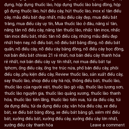
đựng
,
hộp đựng thuốc lào
,
hộp đựng thuốc lào bằng đồng
,
hộp
gỗ đựng thuốc lào
,
hút điếu cày
,
hút thuốc lào
,
inox xỉ tàn điếu
cày
,
mẫu điếu bát đẹp nhất
,
mẫu điếu cày đẹp
,
mua điếu bát
tràng
,
mua điếu cày uy tín
,
Mua thuốc lào ở đâu
,
nâng sỉ tàn
,
nâng tàn nõ điếu cày
,
nâng tàn thuốc lào
,
nhấc tàn inox
,
nhấc
tàn inox điếu bát
,
nhấc tàn nõ điếu cày
,
những mẫu điếu đẹp
nhất hiện nay
,
nõ điếu bát
,
nõ điếu bát bằng đồng
,
nõ điếu bát
quấn
,
nõ điếu cày
,
nõ điếu cày bằng đồng
,
nõ điếu cày bọc đồng
,
nơi bán điếu bát chivas 21 rẻ nhất
,
nơi bán điếu cày thanh hóa
rẻ nhất
,
nơi bán điếu cày uy tín nhất
,
nơi mua điếu bát tại
tphcm
,
ống điếu cày
,
ống tre trúc nứa
,
phố bán điếu cày
,
phôi
điếu cày
,
phụ kiện điếu cày
,
Review thuốc lào
,
sản xuất điếu cày
,
say thuốc lào
,
shop điếu cày hà nội
,
thông điếu bát
,
thuốc lào
,
thuốc lào của người việt
,
thuốc lào gò vấp
,
thuốc lào lương sơn
,
thuốc lào nguyễn gia
,
thuốc lào quảng xương
,
thuốc lào thanh
hóa
,
thuốc lào tiên lãng
,
thuốc lào tiến vua
,
túi da điếu cày
,
túi
da đựng điếu
,
túi da đựng điếu cày
,
văn hóa điếu cày
,
xe điếu
bát
,
xe điếu bát bằng đồng
,
xe điếu bát bằng gỗ
,
xiêm nhĩ điếu
bát
,
xưởng điếu bát
,
xưởng điếu cày
,
xưởng điếu cày lớn nhất
,
xưởng điếu cày thanh hóa
Leave a comment