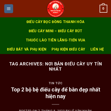
Skip
0
to
content
ĐIẾU CÀY BỌC ĐỒNG THANH HÓA
ĐIẾU CÀY MINI – ĐIẾU CÀY RÚT
THUỐC LÀO TIÊN LÃNG-TIẾN VUA
ĐIẾU BÁT VÀ PHỤ KIỆN
PHỤ KIỆN ĐIẾU CÀY
LIÊN HỆ
TAG ARCHIVES:
NƠI BÁN ĐIẾU CÀY UY TÍN
NHẤT
TIN TỨC
Top 2 bộ bệ điếu cày để bàn đẹp nhất
hiện nay
POSTED ON
7 THÁNG 8, 2023
BY
LÊ VĂN NHÂN