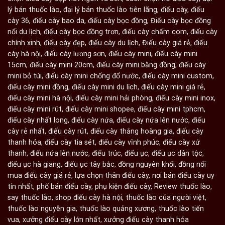
lý bán thuốc lào
,
đại lý bán thuốc lào tiên lãng
,
điếu cày
,
điếu
cày 36
,
điếu cày bao da
,
điếu cày bọc đồng
,
Điếu cày bọc đồng
nổi du lịch
,
điếu cày bọc đồng trơn
,
điếu cày chấm com
,
điếu cày
chính xinh
,
điếu cày đẹp
,
điếu cày du lịch
,
Điếu cày giá rẻ
,
điếu
cày hà nội
,
điếu cày lương sơn
,
điếu cày mini
,
điếu cày mini
15cm
,
điếu cày mini 20cm
,
điếu cày mini bằng đồng
,
điếu cày
mini bỏ túi
,
điếu cày mini chống đổ nước
,
điếu cày mini custom
,
điếu cày mini đồng
,
điếu cày mini du lịch
,
điếu cày mini giá rẻ
,
điếu cày mini hà nội
,
điếu cày mini hải phòng
,
điếu cày mini inox
,
điếu cày mini rút
,
điếu cày mini shopee
,
điếu cày mini tphcm
,
điếu cày nhất long
,
điếu cày nứa
,
điếu cày nứa lên nước
,
điếu
cày rẻ nhất
,
điếu cày rút
,
điếu cày thắng hoàng gia
,
điếu cày
thanh hóa
,
điếu cày tia sét
,
điếu cày vĩnh phúc
,
điếu cày xứ
thanh
,
điếu nứa lên nước
,
điếu trúc
,
điếu ục
,
điếu ục dân tộc
,
điếu ục hà giang
,
điếu ục tây bắc
,
đồng nguyên khối
,
đồng nổi
mua điếu cày giá rẻ
,
lựa chọn thân điếu cày
,
nơi bán điếu cày uy
tín nhất
,
phố bán điếu cày
,
phụ kiện điếu cày
,
Review thuốc lào
,
say thuốc lào
,
shop điếu cày hà nội
,
thuốc lào của người việt
,
thuốc lào nguyễn gia
,
thuốc lào quảng xương
,
thuốc lào tiến
vua
,
xưởng điếu cày lớn nhất
,
xưởng điếu cày thanh hóa