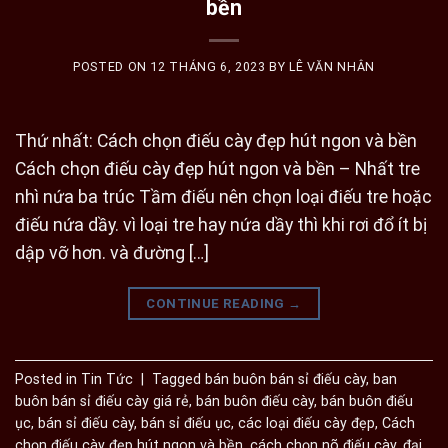
bền
POSTED ON
12 THÁNG 6, 2023
BY
LÊ VĂN NHÂN
Thứ nhất: Cách chọn điếu cày đẹp hút ngon và bền
Cách chọn điếu cày đẹp hút ngon và bền – Nhất tre
nhì nứa ba trúc Tầm điếu nên chọn loại điếu tre hoặc
điếu nứa dầy. vì loại tre hay nứa dầy thì khi rơi đổ ít bị
dập vỡ hơn. và đường […]
CONTINUE READING
→
Posted in
Tin Tức
|
Tagged
bán buôn bán sỉ điếu cày
,
ban
buôn bán sỉ điếu cày giá rẻ
,
bán buôn điếu cày
,
bán buôn điếu
ục
,
bán sỉ điếu cày
,
bán sỉ điếu ục
,
các loại điếu cày đẹp
,
Cách
chọn điếu cày đẹp hút ngon và bền
,
cách chọn nõ điếu cày
,
đại