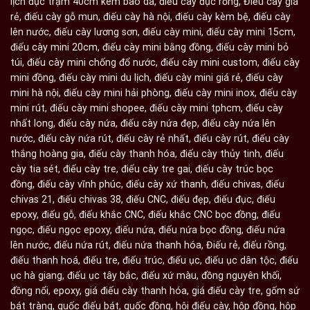
lịch đục trạm 40cm kèm bao da
,
điếu cày đục rồng
,
Điếu cày giá
rẻ
,
điếu cày gỗ mun
,
điếu cày hà nội
,
điếu cày kèm bệ
,
điếu cày
lên nước
,
điếu cày lương sơn
,
điếu cày mini
,
điếu cày mini 15cm
,
điếu cày mini 20cm
,
điếu cày mini bằng đồng
,
điếu cày mini bỏ
túi
,
điếu cày mini chống đổ nước
,
điếu cày mini custom
,
điếu cày
mini đồng
,
điếu cày mini du lịch
,
điếu cày mini giá rẻ
,
điếu cày
mini hà nội
,
điếu cày mini hải phòng
,
điếu cày mini inox
,
điếu cày
mini rút
,
điếu cày mini shopee
,
điếu cày mini tphcm
,
điếu cày
nhất long
,
điếu cày nứa
,
điếu cày nứa đẹp
,
điếu cày nứa lên
nước
,
điếu cày nứa rút
,
điếu cày rẻ nhất
,
điếu cày rút
,
điếu cày
thắng hoàng gia
,
điếu cày thanh hóa
,
điếu cày thủy tinh
,
điếu
cày tia sét
,
điếu cày tre
,
điếu cày tre gai
,
điếu cày trúc bọc
đồng
,
điếu cày vĩnh phúc
,
điếu cày xứ thanh
,
điếu chivas
,
điếu
chivas 21
,
điếu chivas 38
,
điếu CNC
,
điếu đẹp
,
điếu đục
,
điếu
epoxy
,
điếu gỗ
,
điếu khắc CNC
,
điếu khắc CNC bọc đồng
,
điếu
ngọc
,
điếu ngọc epoxy
,
điếu nứa
,
điếu nứa bọc đồng
,
điếu nứa
lên nước
,
điếu nứa rút
,
điếu nứa thanh hóa
,
Điếu rẻ
,
điếu rồng
,
điếu thanh hoá
,
điếu tre
,
điếu trúc
,
điếu ục
,
điếu ục dân tộc
,
điếu
ục hà giang
,
điếu ục tây bắc
,
điếu xứ màu
,
đồng nguyên khối
,
đồng nổi
,
epoxy
,
giá điếu cày thanh hóa
,
giá điếu cày tre
,
gốm sứ
bát tràng
,
guốc điếu bát
,
guốc đồng
,
hội điếu cày
,
hộp đồng
,
hộp