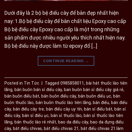
Dưới đây là 2 bộ bệ điếu cày để bàn đẹp nhất hiện
nay: 1.Bộ bệ điếu cày để bàn chất liệu Epoxy cao cấp
Bộ bệ điếu cày Epoxy cao cấp là một trong những
sản phẩm được nhiều người yêu thích nhất hiện nay.
Bộ bệ điếu này được làm từ epoxy đổ […]
CONTINUE READING
→
Posted in
Tin Tức
|
Tagged
0985858011
,
bài hát thuốc lào tiên
lãng
,
bán buôn bán sỉ điếu cày
,
ban buôn bán sỉ điếu cày giá rẻ
,
bán buôn điếu bát
,
bán buôn điếu cày
,
bán buôn điếu ục
,
bán
buôn thuốc lào
,
bán buôn thuốc lào tiên lãng
,
bán điếu
,
bán điếu
cày
,
bán điếu cày tre
,
bán điếu cày uy tín
,
bán sỉ điếu bát
,
bán sỉ
điếu cày
,
bán sỉ điếu ục
,
bán sỉ thuốc lào
,
bán sỉ thuốc lào tiên
lãng
,
bán thuốc lào rẻ nhất
,
bao da điếu cày
,
bao da đựng điếu
cày
,
bát điếu chivas
,
bát điếu chivas 21
,
bát điếu chivas 21.làm