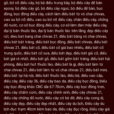
gỗ
,
bịt nõ điếu cày
,
bộ bệ điếu trưng bày
,
bộ điếu cày để bàn
epoxy
,
bộ điếu cày gỗ
,
bộ điếu cày ngọc
,
bộ điếu để bàn
,
bọc
đồng
,
bọc đồng điếu cày
,
cách làm điếu bát từ vỏ chai chivas
,
cao su bịt nõ điếu
,
cao su bịt nõ điếu cày
,
chân điếu cày
,
chống
đổ nước
,
cơ sở bọc đồng điếu cày
,
cơ sở làm đan mây điếu cày
,
đại lý bán thuốc lào
,
đại lý bán thuốc lào tiên lãng
,
đẹp điếu cày
rút
,
dieu bat bang chai chivas 21
,
điếu bát bằng vỏ chai chivas
,
điếu bát bát tràng
,
điếu bát bọc đồng
,
điếu bát chivas
,
điếu bát
chivas 21
,
điếu bát cổ
,
điếu bát cổ giá bao nhiêu
,
điếu bát cổ
trung quốc
,
điếu bát cổ xưa
,
điếu bát đẹp
,
điếu bát giả cổ
,
điếu
bát giá rẻ nhất
,
điếu bát gỗ
,
điếu bát gốm bát tràng
,
điếu bát hải
phòng
,
điếu bát hút thuốc lào
,
điếu bát là gì
,
điếu bát làm từ
chai chivas 21
,
điếu bát làm từ vỏ chai chivas 21
,
điếu bát mini
,
điếu bát tại hà nội
,
điếu bát thuốc lào
,
điếu bệ
,
điếu cao cấp
,
điếu cày
,
điếu cày 36
,
điếu cày bao da
,
điếu cày bọc đồng
,
Điếu
cày bọc đồng khắc CNC dài 67-70cm
,
điếu cày bọc đồng trơn
,
điếu cày chấm com
,
điếu cày chính xinh
,
điếu cày chivas 21
,
điếu cày chống đổ nước
,
điếu cày có bệ đỡ
,
điếu cày cong dị
,
điếu cày đẹp
,
điếu cày đẹp nhất
,
điếu cày du lịch
,
Điếu cày du
lịch đục trạm 40cm kèm bao da
,
điếu cày đục rồng
,
Điếu cày giá