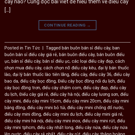
cày nào? Cùng đọc bài viết để hiểu thêm về điếu cày
[…]
CONTINUE READING
→
Posted in
Tin Tức
|
Tagged
bán buôn bán sỉ điếu cày
,
ban
buôn bán sỉ điếu cày giá rẻ
,
bán buôn điếu cày
,
bán buôn điếu
ục
,
bán sỉ điếu cày
,
bán sỉ điếu ục
,
các loại điếu cày đẹp
,
cách
chọn mua điếu cày
,
cách chọn nõ điếu cày kêu
,
đại lý bán thuốc
lào
,
đại lý bán thuốc lào tiên lãng
,
điếu cày
,
điếu cày 36
,
điếu cày
bao da
,
điếu cày bọc đồng
,
Điếu cày bọc đồng nổi du lịch
,
điếu
cày bọc đồng trơn
,
điếu cày chấm com
,
điếu cày đẹp
,
điếu cày
du lịch
,
Điếu cày giá rẻ
,
điếu cày hà nội
,
điếu cày lương sơn
,
điếu
cày mini
,
điếu cày mini 15cm
,
điếu cày mini 20cm
,
điếu cày mini
bằng đồng
,
điếu cày mini bỏ túi
,
điếu cày mini chống đổ nước
,
điếu cày mini đồng
,
điếu cày mini du lịch
,
điếu cày mini giá rẻ
,
điếu cày mini hà nội
,
điếu cày mini inox
,
điếu cày mini rút
,
điếu
cày mini tphcm
,
điếu cày nhất long
,
điếu cày nứa
,
điếu cày nứa
lên nước
,
điếu cày rẻ nhất
,
điếu cày rút
,
điếu cày thắng hoàng