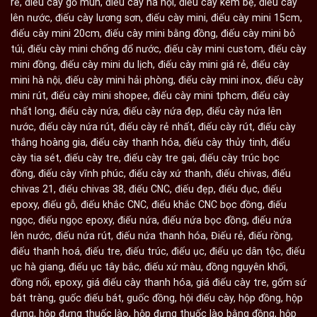
rẻ
,
điếu cày gỗ mun
,
điếu cày hà nội
,
điếu cày kèm bệ
,
điếu cày
lên nước
,
điếu cày lương sơn
,
điếu cày mini
,
điếu cày mini 15cm
,
điếu cày mini 20cm
,
điếu cày mini bằng đồng
,
điếu cày mini bỏ
túi
,
điếu cày mini chống đổ nước
,
điếu cày mini custom
,
điếu cày
mini đồng
,
điếu cày mini du lịch
,
điếu cày mini giá rẻ
,
điếu cày
mini hà nội
,
điếu cày mini hải phòng
,
điếu cày mini inox
,
điếu cày
mini rút
,
điếu cày mini shopee
,
điếu cày mini tphcm
,
điếu cày
nhất long
,
điếu cày nứa
,
điếu cày nứa đẹp
,
điếu cày nứa lên
nước
,
điếu cày nứa rút
,
điếu cày rẻ nhất
,
điếu cày rút
,
điếu cày
thắng hoàng gia
,
điếu cày thanh hóa
,
điếu cày thủy tinh
,
điếu
cày tia sét
,
điếu cày tre
,
điếu cày tre gai
,
điếu cày trúc bọc
đồng
,
điếu cày vĩnh phúc
,
điếu cày xứ thanh
,
điếu chivas
,
điếu
chivas 21
,
điếu chivas 38
,
điếu CNC
,
điếu đẹp
,
điếu đục
,
điếu
epoxy
,
điếu gỗ
,
điếu khắc CNC
,
điếu khắc CNC bọc đồng
,
điếu
ngọc
,
điếu ngọc epoxy
,
điếu nứa
,
điếu nứa bọc đồng
,
điếu nứa
lên nước
,
điếu nứa rút
,
điếu nứa thanh hóa
,
Điếu rẻ
,
điếu rồng
,
điếu thanh hoá
,
điếu tre
,
điếu trúc
,
điếu ục
,
điếu ục dân tộc
,
điếu
ục hà giang
,
điếu ục tây bắc
,
điếu xứ màu
,
đồng nguyên khối
,
đồng nổi
,
epoxy
,
giá điếu cày thanh hóa
,
giá điếu cày tre
,
gốm sứ
bát tràng
,
guốc điếu bát
,
guốc đồng
,
hội điếu cày
,
hộp đồng
,
hộp
đựng
,
hộp đựng thuốc lào
,
hộp đựng thuốc lào bằng đồng
,
hộp