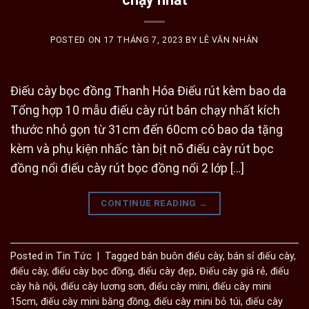
POSTED ON
17 THÁNG 7, 2023
BY
LÊ VĂN NHÂN
Điếu cày bọc đồng Thanh Hóa Điếu rút kèm bao da
Tổng hợp 10 mẫu điếu cày rút bán chạy nhất kích
thước nhỏ gọn từ 31cm đến 60cm có bao da tặng
kèm và phụ kiện nhấc tàn bịt nõ điếu cày rút bọc
đồng nổi điếu cày rút bọc đồng nổi 2 lớp […]
CONTINUE READING
→
Posted in
Tin Tức
|
Tagged
bán buôn điếu cày
,
bán sỉ điếu cày
,
điếu cày
,
điếu cày bọc đồng
,
điếu cày đẹp
,
Điếu cày giá rẻ
,
điếu
cày hà nội
,
điếu cày lương sơn
,
điếu cày mini
,
điếu cày mini
15cm
,
điếu cày mini bằng đồng
,
điếu cày mini bỏ túi
,
điếu cày