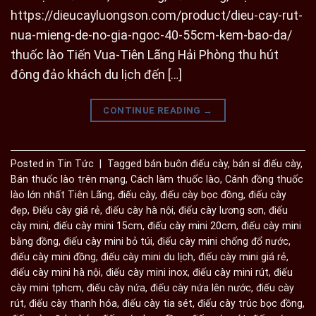
https://dieucayluongson.com/product/dieu-cay-rut-
nua-mieng-de-no-gia-ngoc-40-55cm-kem-bao-da/
thuốc lào Tiến Vua-Tiên Lãng Hải Phòng thu hút
đông đảo khách du lịch đến […]
CONTINUE READING
→
Posted in
Tin Tức
|
Tagged
bán buôn điếu cày
,
bán sỉ điếu cày
,
Bán thuốc lào trên mạng
,
Cách làm thuốc lào
,
Cánh đồng thuốc
lào lớn nhất Tiên Lãng
,
điếu cày
,
điếu cày bọc đồng
,
điếu cày
đẹp
,
Điếu cày giá rẻ
,
điếu cày hà nội
,
điếu cày lương sơn
,
điếu
cày mini
,
điếu cày mini 15cm
,
điếu cày mini 20cm
,
điếu cày mini
bằng đồng
,
điếu cày mini bỏ túi
,
điếu cày mini chống đổ nước
,
điếu cày mini đồng
,
điếu cày mini du lịch
,
điếu cày mini giá rẻ
,
điếu cày mini hà nội
,
điếu cày mini inox
,
điếu cày mini rút
,
điếu
cày mini tphcm
,
điếu cày nứa
,
điếu cày nứa lên nước
,
điếu cày
rút
,
điếu cày thanh hóa
,
điếu cày tia sét
,
điếu cày trúc bọc đồng
,