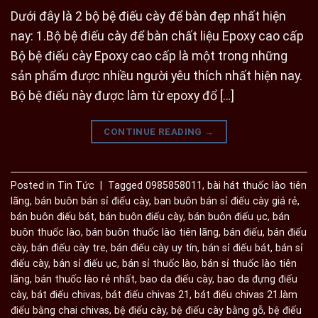
Dưới đây là 2 bộ bệ điếu cày để bàn đẹp nhất hiện
nay: 1.Bộ bệ điếu cày để bàn chất liệu Epoxy cao cấp
Bộ bệ điếu cày Epoxy cao cấp là một trong những
sản phẩm được nhiều người yêu thích nhất hiện nay.
Bộ bệ điếu này được làm từ epoxy đổ […]
CONTINUE READING
→
Posted in
Tin Tức
|
Tagged
0985858011
,
bài hát thuốc lào tiên
lãng
,
bán buôn bán sỉ điếu cày
,
ban buôn bán sỉ điếu cày giá rẻ
,
bán buôn điếu bát
,
bán buôn điếu cày
,
bán buôn điếu ục
,
bán
buôn thuốc lào
,
bán buôn thuốc lào tiên lãng
,
bán điếu
,
bán điếu
cày
,
bán điếu cày tre
,
bán điếu cày uy tín
,
bán sỉ điếu bát
,
bán sỉ
điếu cày
,
bán sỉ điếu ục
,
bán sỉ thuốc lào
,
bán sỉ thuốc lào tiên
lãng
,
bán thuốc lào rẻ nhất
,
bao da điếu cày
,
bao da đựng điếu
cày
,
bát điếu chivas
,
bát điếu chivas 21
,
bát điếu chivas 21.làm
điếu bằng chai chivas
,
bệ điếu cày
,
bệ điếu cày bằng gỗ
,
bệ điếu