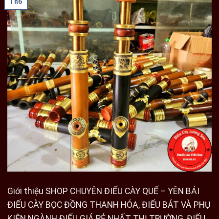
Th6
Giới thiệu SHOP CHUYÊN ĐIẾU CÀY QUẾ – YÊN BÁI
ĐIẾU CÀY BỌC ĐỒNG THANH HÓA, ĐIẾU BÁT VÀ PHỤ
KIỆN NGÀNH ĐIẾU GIÁ RẺ NHẤT THỊ TRƯỜNG, ĐIẾU