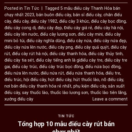
Posted in
Tin Tức
|
Tagged
5 mẫu điếu cày Thanh Hóa bán
chạy nhất 2023
,
bán buôn điếu cày
,
bán sỉ điếu cày
,
chân điếu
cày
,
điếu cày
,
điếu cày 1982
,
điếu cày 3 khúc
,
điếu cày bọc đồng
,
điếu cày cong dị
,
điếu cày đẹp
,
Điếu cày giá rẻ
,
điếu cày hà nội
,
điếu cày lên nước
,
điếu cày lương sơn
,
điếu cày mini
,
điếu cày
mini bỏ túi
,
điếu cày nghĩa dũng
,
điếu cày nứa
,
điếu cày nứa đẹp
,
điếu cày nứa lên nước
,
điếu cày png
,
điếu cày quả quýt
,
điếu cày
rút
,
điếu cày rút hà nội
,
điếu cày thanh hóa
,
điếu cày thủy tinh
,
điếu cày tia sét
,
điếu cày tiếng anh là gìđiếu cày tre
,
điếu cày tre
gai
,
điếu cày trúc
,
điếu cày trúc bọc đồng
,
điếu nứa bọc đồng
,
điếu nứa lên nước
,
điếu nứa rút
,
điếu nứa thanh hóa
,
điếu tre
,
điếu trúc
,
hội điếu cày
,
hút điếu cày
,
hút thuốc lào
,
nõ điếu cày
,
nơi bán điếu cày thanh hóa rẻ nhất
,
phụ kiện điếu cày
,
sản xuất
điếu cày
,
say thuốc lào
,
thuốc lào lương sơn
,
thuốc lào tiên lãng
,
xưởng điếu cày
Leave a comment
TIN TỨC
Tổng hợp 10 mẫu điếu cày rút bán
chạy nhất