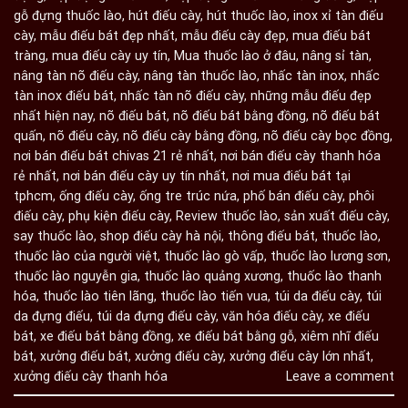
gỗ đựng thuốc lào
,
hút điếu cày
,
hút thuốc lào
,
inox xỉ tàn điếu
cày
,
mẫu điếu bát đẹp nhất
,
mẫu điếu cày đẹp
,
mua điếu bát
tràng
,
mua điếu cày uy tín
,
Mua thuốc lào ở đâu
,
nâng sỉ tàn
,
nâng tàn nõ điếu cày
,
nâng tàn thuốc lào
,
nhấc tàn inox
,
nhấc
tàn inox điếu bát
,
nhấc tàn nõ điếu cày
,
những mẫu điếu đẹp
nhất hiện nay
,
nõ điếu bát
,
nõ điếu bát bằng đồng
,
nõ điếu bát
quấn
,
nõ điếu cày
,
nõ điếu cày bằng đồng
,
nõ điếu cày bọc đồng
,
nơi bán điếu bát chivas 21 rẻ nhất
,
nơi bán điếu cày thanh hóa
rẻ nhất
,
nơi bán điếu cày uy tín nhất
,
nơi mua điếu bát tại
tphcm
,
ống điếu cày
,
ống tre trúc nứa
,
phố bán điếu cày
,
phôi
điếu cày
,
phụ kiện điếu cày
,
Review thuốc lào
,
sản xuất điếu cày
,
say thuốc lào
,
shop điếu cày hà nội
,
thông điếu bát
,
thuốc lào
,
thuốc lào của người việt
,
thuốc lào gò vấp
,
thuốc lào lương sơn
,
thuốc lào nguyễn gia
,
thuốc lào quảng xương
,
thuốc lào thanh
hóa
,
thuốc lào tiên lãng
,
thuốc lào tiến vua
,
túi da điếu cày
,
túi
da đựng điếu
,
túi da đựng điếu cày
,
văn hóa điếu cày
,
xe điếu
bát
,
xe điếu bát bằng đồng
,
xe điếu bát bằng gỗ
,
xiêm nhĩ điếu
bát
,
xưởng điếu bát
,
xưởng điếu cày
,
xưởng điếu cày lớn nhất
,
xưởng điếu cày thanh hóa
Leave a comment