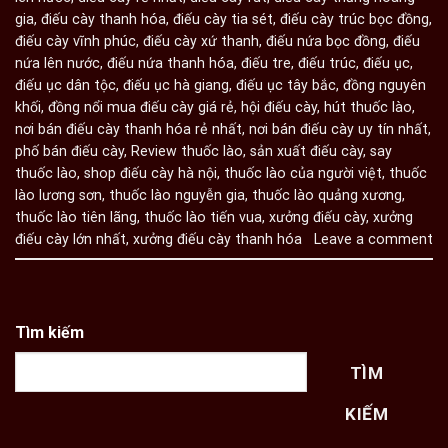
gia
,
điếu cày thanh hóa
,
điếu cày tia sét
,
điếu cày trúc bọc đồng
,
điếu cày vĩnh phúc
,
điếu cày xứ thanh
,
điếu nứa bọc đồng
,
điếu
nứa lên nước
,
điếu nứa thanh hóa
,
điếu tre
,
điếu trúc
,
điếu ục
,
điếu ục dân tộc
,
điếu ục hà giang
,
điếu ục tây bắc
,
đồng nguyên
khối
,
đồng nổi mua điếu cày giá rẻ
,
hội điếu cày
,
hút thuốc lào
,
nơi bán điếu cày thanh hóa rẻ nhất
,
nơi bán điếu cày uy tín nhất
,
phố bán điếu cày
,
Review thuốc lào
,
sản xuất điếu cày
,
say
thuốc lào
,
shop điếu cày hà nội
,
thuốc lào của người việt
,
thuốc
lào lương sơn
,
thuốc lào nguyễn gia
,
thuốc lào quảng xương
,
thuốc lào tiên lãng
,
thuốc lào tiến vua
,
xưởng điếu cày
,
xưởng
điếu cày lớn nhất
,
xưởng điếu cày thanh hóa
Leave a comment
Tìm kiếm
TÌM
KIẾM