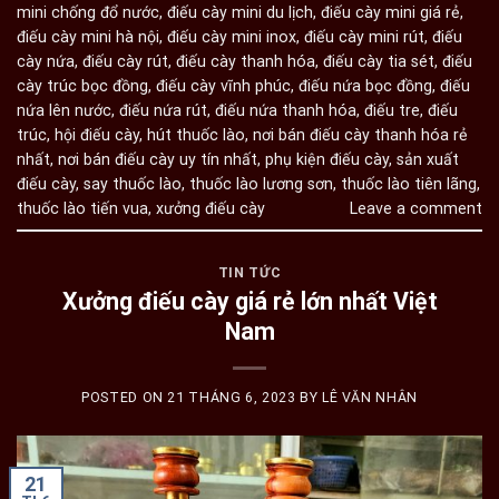
mini chống đổ nước
,
điếu cày mini du lịch
,
điếu cày mini giá rẻ
,
điếu cày mini hà nội
,
điếu cày mini inox
,
điếu cày mini rút
,
điếu
cày nứa
,
điếu cày rút
,
điếu cày thanh hóa
,
điếu cày tia sét
,
điếu
cày trúc bọc đồng
,
điếu cày vĩnh phúc
,
điếu nứa bọc đồng
,
điếu
nứa lên nước
,
điếu nứa rút
,
điếu nứa thanh hóa
,
điếu tre
,
điếu
trúc
,
hội điếu cày
,
hút thuốc lào
,
nơi bán điếu cày thanh hóa rẻ
nhất
,
nơi bán điếu cày uy tín nhất
,
phụ kiện điếu cày
,
sản xuất
điếu cày
,
say thuốc lào
,
thuốc lào lương sơn
,
thuốc lào tiên lãng
,
thuốc lào tiến vua
,
xưởng điếu cày
Leave a comment
TIN TỨC
Xưởng điếu cày giá rẻ lớn nhất Việt
Nam
POSTED ON
21 THÁNG 6, 2023
BY
LÊ VĂN NHÂN
21