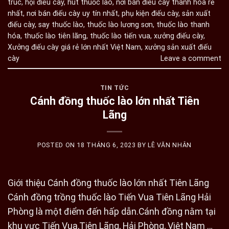
trúc
,
hội điếu cày
,
hút thuốc lào
,
nơi bán điếu cày thanh hóa rẻ
nhất
,
nơi bán điếu cày uy tín nhất
,
phụ kiện điếu cày
,
sản xuất
điếu cày
,
say thuốc lào
,
thuốc lào lương sơn
,
thuốc lào thanh
hóa
,
thuốc lào tiên lãng
,
thuốc lào tiến vua
,
xưởng điếu cày
,
Xưởng điếu cày giá rẻ lớn nhất Việt Nam
,
xưởng sản xuất điếu
cày
Leave a comment
TIN TỨC
Cánh đồng thuốc lào lớn nhất Tiên
Lãng
POSTED ON
18 THÁNG 6, 2023
BY
LÊ VĂN NHÂN
Giới thiệu Cánh đồng thuốc lào lớn nhất Tiên Lãng
Cánh đồng trồng thuốc lào Tiến Vua Tiên Lãng Hải
Phòng là một điểm đến hấp dẫn.Cánh đồng nằm tại
khu vực Tiến Vua,Tiên Lãng, Hải Phòng, Việt Nam …