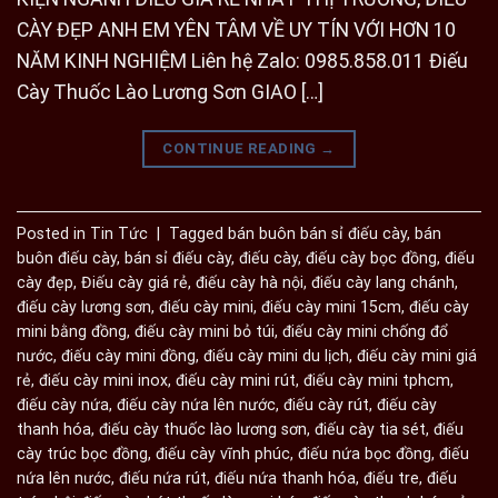
CÀY ĐẸP ANH EM YÊN TÂM VỀ UY TÍN VỚI HƠN 10
NĂM KINH NGHIỆM Liên hệ Zalo: 0985.858.011 Điếu
Cày Thuốc Lào Lương Sơn GIAO […]
CONTINUE READING
→
Posted in
Tin Tức
|
Tagged
bán buôn bán sỉ điếu cày
,
bán
buôn điếu cày
,
bán sỉ điếu cày
,
điếu cày
,
điếu cày bọc đồng
,
điếu
cày đẹp
,
Điếu cày giá rẻ
,
điếu cày hà nội
,
điếu cày lang chánh
,
điếu cày lương sơn
,
điếu cày mini
,
điếu cày mini 15cm
,
điếu cày
mini bằng đồng
,
điếu cày mini bỏ túi
,
điếu cày mini chống đổ
nước
,
điếu cày mini đồng
,
điếu cày mini du lịch
,
điếu cày mini giá
rẻ
,
điếu cày mini inox
,
điếu cày mini rút
,
điếu cày mini tphcm
,
điếu cày nứa
,
điếu cày nứa lên nước
,
điếu cày rút
,
điếu cày
thanh hóa
,
điếu cày thuốc lào lương sơn
,
điếu cày tia sét
,
điếu
cày trúc bọc đồng
,
điếu cày vĩnh phúc
,
điếu nứa bọc đồng
,
điếu
nứa lên nước
,
điếu nứa rút
,
điếu nứa thanh hóa
,
điếu tre
,
điếu