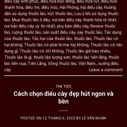
điếu cày vĩnh phúc
,
điếu nứa bọc đồng
,
điếu nứa rút
,
điếu nứa
thanh hóa
,
điếu tre
,
điếu trúc
,
Hải Phòng
,
hội điếu cày
,
Hướng
dẫn sử dụng thuốc lào
,
hút thuốc lào
,
Lưu ý khi sử dụng thuốc
lào
,
Mua thuốc lào ở đâu
,
nơi bán điếu cày thanh hóa rẻ nhất
,
nơi bán điếu cày uy tín nhất
,
phụ kiện điếu cày
,
Review thuốc
lào
,
ruộng thuốc lào
,
sản xuất điếu cày
,
say thuốc lào
,
Tác dụng
của thuốc lào
,
Tác hại của thuốc lào
,
thuốc lào
,
Thuốc lào có
hại không
,
Thuốc lào có phải là ma túy không
,
Thuốc lào có tác
dụng gì
,
Thuốc lào có tốt không
,
Thuốc lào giá bao nhiêu
,
Thuốc láo là gì
,
thuốc lào lương sơn
,
thuốc lào tiên lãng
,
thuốc
lào tiến vua
,
Tiên Lãng
,
trồng thuốc lào
,
Việt Nam.
,
xưởng điếu
cày
Leave a comment
TIN TỨC
Cách chọn điếu cày đẹp hút ngon và
bền
POSTED ON
12 THÁNG 6, 2023
BY
LÊ VĂN NHÂN