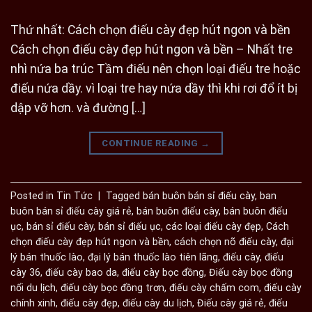
Thứ nhất: Cách chọn điếu cày đẹp hút ngon và bền
Cách chọn điếu cày đẹp hút ngon và bền – Nhất tre
nhì nứa ba trúc Tầm điếu nên chọn loại điếu tre hoặc
điếu nứa dầy. vì loại tre hay nứa dầy thì khi rơi đổ ít bị
dập vỡ hơn. và đường […]
CONTINUE READING
→
Posted in
Tin Tức
|
Tagged
bán buôn bán sỉ điếu cày
,
ban
buôn bán sỉ điếu cày giá rẻ
,
bán buôn điếu cày
,
bán buôn điếu
ục
,
bán sỉ điếu cày
,
bán sỉ điếu ục
,
các loại điếu cày đẹp
,
Cách
chọn điếu cày đẹp hút ngon và bền
,
cách chọn nõ điếu cày
,
đại
lý bán thuốc lào
,
đại lý bán thuốc lào tiên lãng
,
điếu cày
,
điếu
cày 36
,
điếu cày bao da
,
điếu cày bọc đồng
,
Điếu cày bọc đồng
nổi du lịch
,
điếu cày bọc đồng trơn
,
điếu cày chấm com
,
điếu cày
chính xinh
,
điếu cày đẹp
,
điếu cày du lịch
,
Điếu cày giá rẻ
,
điếu