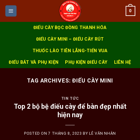
Skip
0
to
content
ĐIẾU CÀY BỌC ĐỒNG THANH HÓA
ĐIẾU CÀY MINI – ĐIẾU CÀY RÚT
THUỐC LÀO TIÊN LÃNG-TIẾN VUA
ĐIẾU BÁT VÀ PHỤ KIỆN
PHỤ KIỆN ĐIẾU CÀY
LIÊN HỆ
TAG ARCHIVES:
ĐIẾU CÀY MINI
TIN TỨC
Top 2 bộ bệ điếu cày để bàn đẹp nhất
hiện nay
POSTED ON
7 THÁNG 8, 2023
BY
LÊ VĂN NHÂN