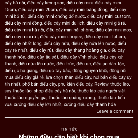
cày hà nội
,
điếu cày lương sơn
,
điếu cày mini
,
điếu cày mini
15cm
,
điếu cày mini 20cm
,
điếu cày mini bằng đồng
,
điếu cày
mini bỏ túi
,
điếu cày mini chống đổ nước
,
điếu cày mini custom
,
điếu cày mini đồng
,
điếu cày mini du lịch
,
điếu cày mini giá rẻ
,
điếu cày mini hà nội
,
điếu cày mini hải phòng
,
điếu cày mini inox
,
điếu cày mini rút
,
điếu cày mini shopee
,
điếu cày mini tphcm
,
điếu cày nhất long
,
điếu cày nứa
,
điếu cày nứa lên nước
,
điếu
cày rẻ nhất
,
điếu cày rút
,
điếu cày thắng hoàng gia
,
điếu cày
thanh hóa
,
điếu cày tia sét
,
điếu cày vĩnh phúc
,
điếu cày xứ
thanh
,
điếu nứa lên nước
,
điếu trúc
,
điếu ục
,
điếu ục dân tộc
,
điếu ục hà giang
,
điếu ục tây bắc
,
đồng nguyên khối
,
đồng nổi
mua điếu cày giá rẻ
,
lựa chọn thân điếu cày
,
nơi bán điếu cày uy
tín nhất
,
phố bán điếu cày
,
phụ kiện điếu cày
,
Review thuốc lào
,
say thuốc lào
,
shop điếu cày hà nội
,
thuốc lào của người việt
,
thuốc lào nguyễn gia
,
thuốc lào quảng xương
,
thuốc lào tiến
vua
,
xưởng điếu cày lớn nhất
,
xưởng điếu cày thanh hóa
Leave a comment
TIN TỨC
Những điều cần biết khi chọn mua