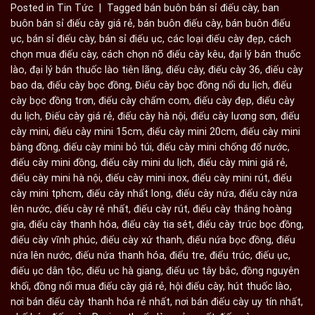
Posted in
Tin Tức
|
Tagged
bán buôn bán sỉ điếu cày
,
ban
buôn bán sỉ điếu cày giá rẻ
,
bán buôn điếu cày
,
bán buôn điếu
ục
,
bán sỉ điếu cày
,
bán sỉ điếu ục
,
các loại điếu cày đẹp
,
cách
chọn mua điếu cày
,
cách chọn nõ điếu cày kêu
,
đại lý bán thuốc
lào
,
đại lý bán thuốc lào tiên lãng
,
điếu cày
,
điếu cày 36
,
điếu cày
bao da
,
điếu cày bọc đồng
,
Điếu cày bọc đồng nổi du lịch
,
điếu
cày bọc đồng trơn
,
điếu cày chấm com
,
điếu cày đẹp
,
điếu cày
du lịch
,
Điếu cày giá rẻ
,
điếu cày hà nội
,
điếu cày lương sơn
,
điếu
cày mini
,
điếu cày mini 15cm
,
điếu cày mini 20cm
,
điếu cày mini
bằng đồng
,
điếu cày mini bỏ túi
,
điếu cày mini chống đổ nước
,
điếu cày mini đồng
,
điếu cày mini du lịch
,
điếu cày mini giá rẻ
,
điếu cày mini hà nội
,
điếu cày mini inox
,
điếu cày mini rút
,
điếu
cày mini tphcm
,
điếu cày nhất long
,
điếu cày nứa
,
điếu cày nứa
lên nước
,
điếu cày rẻ nhất
,
điếu cày rút
,
điếu cày thắng hoàng
gia
,
điếu cày thanh hóa
,
điếu cày tia sét
,
điếu cày trúc bọc đồng
,
điếu cày vĩnh phúc
,
điếu cày xứ thanh
,
điếu nứa bọc đồng
,
điếu
nứa lên nước
,
điếu nứa thanh hóa
,
điếu tre
,
điếu trúc
,
điếu ục
,
điếu ục dân tộc
,
điếu ục hà giang
,
điếu ục tây bắc
,
đồng nguyên
khối
,
đồng nổi mua điếu cày giá rẻ
,
hội điếu cày
,
hút thuốc lào
,
nơi bán điếu cày thanh hóa rẻ nhất
,
nơi bán điếu cày uy tín nhất
,