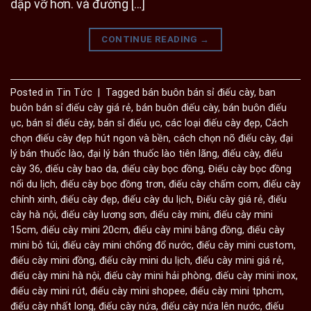
dập vỡ hơn. và đường […]
CONTINUE READING
→
Posted in
Tin Tức
|
Tagged
bán buôn bán sỉ điếu cày
,
ban
buôn bán sỉ điếu cày giá rẻ
,
bán buôn điếu cày
,
bán buôn điếu
ục
,
bán sỉ điếu cày
,
bán sỉ điếu ục
,
các loại điếu cày đẹp
,
Cách
chọn điếu cày đẹp hút ngon và bền
,
cách chọn nõ điếu cày
,
đại
lý bán thuốc lào
,
đại lý bán thuốc lào tiên lãng
,
điếu cày
,
điếu
cày 36
,
điếu cày bao da
,
điếu cày bọc đồng
,
Điếu cày bọc đồng
nổi du lịch
,
điếu cày bọc đồng trơn
,
điếu cày chấm com
,
điếu cày
chính xinh
,
điếu cày đẹp
,
điếu cày du lịch
,
Điếu cày giá rẻ
,
điếu
cày hà nội
,
điếu cày lương sơn
,
điếu cày mini
,
điếu cày mini
15cm
,
điếu cày mini 20cm
,
điếu cày mini bằng đồng
,
điếu cày
mini bỏ túi
,
điếu cày mini chống đổ nước
,
điếu cày mini custom
,
điếu cày mini đồng
,
điếu cày mini du lịch
,
điếu cày mini giá rẻ
,
điếu cày mini hà nội
,
điếu cày mini hải phòng
,
điếu cày mini inox
,
điếu cày mini rút
,
điếu cày mini shopee
,
điếu cày mini tphcm
,
điếu cày nhất long
,
điếu cày nứa
,
điếu cày nứa lên nước
,
điếu