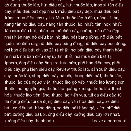
gỗ đựng thuốc lào
,
hút điếu cày
,
hút thuốc lào
,
inox xỉ tàn điếu
cày
,
mẫu điếu bát đẹp nhất
,
mẫu điếu cày đẹp
,
mua điếu bát
tràng
,
mua điếu cày uy tín
,
Mua thuốc lào ở đâu
,
nâng sỉ tàn
,
nâng tàn nõ điếu cày
,
nâng tàn thuốc lào
,
nhấc tàn inox
,
nhấc
tàn inox điếu bát
,
nhấc tàn nõ điếu cày
,
những mẫu điếu đẹp
nhất hiện nay
,
nõ điếu bát
,
nõ điếu bát bằng đồng
,
nõ điếu bát
quấn
,
nõ điếu cày
,
nõ điếu cày bằng đồng
,
nõ điếu cày bọc đồng
,
nơi bán điếu bát chivas 21 rẻ nhất
,
nơi bán điếu cày thanh hóa
rẻ nhất
,
nơi bán điếu cày uy tín nhất
,
nơi mua điếu bát tại
tphcm
,
ống điếu cày
,
ống tre trúc nứa
,
phố bán điếu cày
,
phôi
điếu cày
,
phụ kiện điếu cày
,
Review thuốc lào
,
sản xuất điếu cày
,
say thuốc lào
,
shop điếu cày hà nội
,
thông điếu bát
,
thuốc lào
,
thuốc lào của người việt
,
thuốc lào gò vấp
,
thuốc lào lương sơn
,
thuốc lào nguyễn gia
,
thuốc lào quảng xương
,
thuốc lào thanh
hóa
,
thuốc lào tiên lãng
,
thuốc lào tiến vua
,
túi da điếu cày
,
túi
da đựng điếu
,
túi da đựng điếu cày
,
văn hóa điếu cày
,
xe điếu
bát
,
xe điếu bát bằng đồng
,
xe điếu bát bằng gỗ
,
xiêm nhĩ điếu
bát
,
xưởng điếu bát
,
xưởng điếu cày
,
xưởng điếu cày lớn nhất
,
xưởng điếu cày thanh hóa
Leave a comment