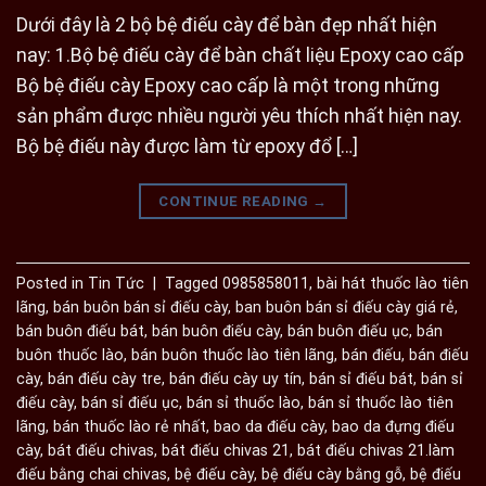
Dưới đây là 2 bộ bệ điếu cày để bàn đẹp nhất hiện
nay: 1.Bộ bệ điếu cày để bàn chất liệu Epoxy cao cấp
Bộ bệ điếu cày Epoxy cao cấp là một trong những
sản phẩm được nhiều người yêu thích nhất hiện nay.
Bộ bệ điếu này được làm từ epoxy đổ […]
CONTINUE READING
→
Posted in
Tin Tức
|
Tagged
0985858011
,
bài hát thuốc lào tiên
lãng
,
bán buôn bán sỉ điếu cày
,
ban buôn bán sỉ điếu cày giá rẻ
,
bán buôn điếu bát
,
bán buôn điếu cày
,
bán buôn điếu ục
,
bán
buôn thuốc lào
,
bán buôn thuốc lào tiên lãng
,
bán điếu
,
bán điếu
cày
,
bán điếu cày tre
,
bán điếu cày uy tín
,
bán sỉ điếu bát
,
bán sỉ
điếu cày
,
bán sỉ điếu ục
,
bán sỉ thuốc lào
,
bán sỉ thuốc lào tiên
lãng
,
bán thuốc lào rẻ nhất
,
bao da điếu cày
,
bao da đựng điếu
cày
,
bát điếu chivas
,
bát điếu chivas 21
,
bát điếu chivas 21.làm
điếu bằng chai chivas
,
bệ điếu cày
,
bệ điếu cày bằng gỗ
,
bệ điếu