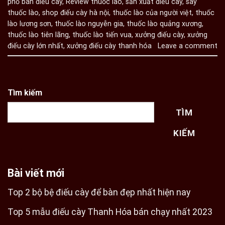
phố bán điếu cày
,
Review thuốc lào
,
sản xuất điếu cày
,
say
thuốc lào
,
shop điếu cày hà nội
,
thuốc lào của người việt
,
thuốc
lào lương sơn
,
thuốc lào nguyễn gia
,
thuốc lào quảng xương
,
thuốc lào tiên lãng
,
thuốc lào tiến vua
,
xưởng điếu cày
,
xưởng
điếu cày lớn nhất
,
xưởng điếu cày thanh hóa
Leave a comment
Tìm kiếm
TÌM
KIẾM
Bài viết mới
Top 2 bộ bệ điếu cày để bàn đẹp nhất hiện nay
Top 5 mẫu điếu cày Thanh Hóa bán chạy nhất 2023