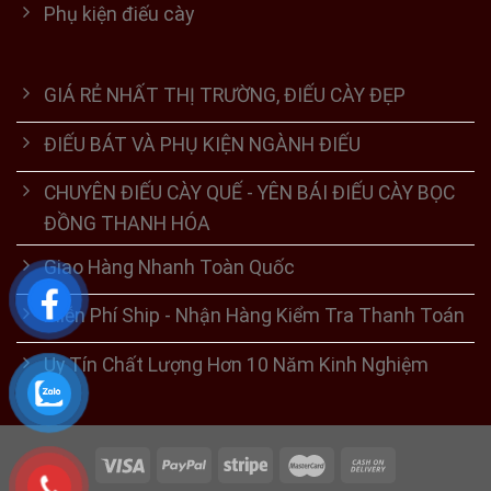
Phụ kiện điếu cày
GIÁ RẺ NHẤT THỊ TRƯỜNG, ĐIẾU CÀY ĐẸP
ĐIẾU BÁT VÀ PHỤ KIỆN NGÀNH ĐIẾU
CHUYÊN ĐIẾU CÀY QUẾ - YÊN BÁI ĐIẾU CÀY BỌC
ĐỒNG THANH HÓA
Giao Hàng Nhanh Toàn Quốc
Miễn Phí Ship - Nhận Hàng Kiểm Tra Thanh Toán
Uy Tín Chất Lượng Hơn 10 Năm Kinh Nghiệm