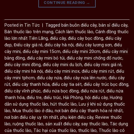
CONTINUE READING
→
Posted in
Tin Tức
|
Tagged
bán buôn điếu cày
,
bán sỉ điếu cày
,
Bán thuốc lào trên mạng
,
Cách làm thuốc lào
,
Cánh đồng thuốc
lào lớn nhất Tiên Lãng
,
điếu cày
,
điếu cày bọc đồng
,
điếu cày
đẹp
,
Điếu cày giá rẻ
,
điếu cày hà nội
,
điếu cày lương sơn
,
điếu
cày mini
,
điếu cày mini 15cm
,
điếu cày mini 20cm
,
điếu cày mini
bằng đồng
,
điếu cày mini bỏ túi
,
điếu cày mini chống đổ nước
,
điếu cày mini đồng
,
điếu cày mini du lịch
,
điếu cày mini giá rẻ
,
điếu cày mini hà nội
,
điếu cày mini inox
,
điếu cày mini rút
,
điếu
cày mini tphcm
,
điếu cày nứa
,
điếu cày nứa lên nước
,
điếu cày
rút
,
điếu cày thanh hóa
,
điếu cày tia sét
,
điếu cày trúc bọc đồng
,
điếu cày vĩnh phúc
,
điếu nứa bọc đồng
,
điếu nứa rút
,
điếu nứa
thanh hóa
,
điếu tre
,
điếu trúc
,
Hải Phòng
,
hội điếu cày
,
Hướng
dẫn sử dụng thuốc lào
,
hút thuốc lào
,
Lưu ý khi sử dụng thuốc
lào
,
Mua thuốc lào ở đâu
,
nơi bán điếu cày thanh hóa rẻ nhất
,
nơi bán điếu cày uy tín nhất
,
phụ kiện điếu cày
,
Review thuốc
lào
,
ruộng thuốc lào
,
sản xuất điếu cày
,
say thuốc lào
,
Tác dụng
của thuốc lào
,
Tác hại của thuốc lào
,
thuốc lào
,
Thuốc lào có