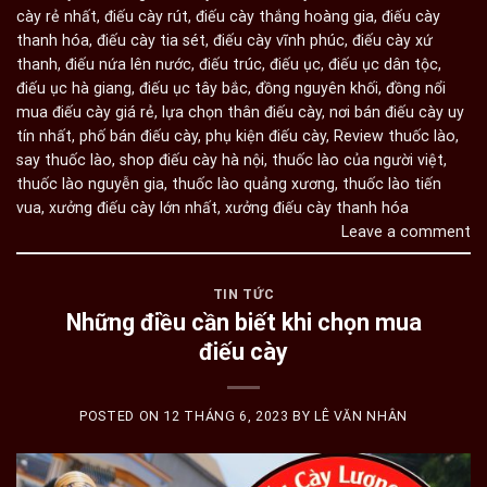
cày rẻ nhất
,
điếu cày rút
,
điếu cày thắng hoàng gia
,
điếu cày
thanh hóa
,
điếu cày tia sét
,
điếu cày vĩnh phúc
,
điếu cày xứ
thanh
,
điếu nứa lên nước
,
điếu trúc
,
điếu ục
,
điếu ục dân tộc
,
điếu ục hà giang
,
điếu ục tây bắc
,
đồng nguyên khối
,
đồng nổi
mua điếu cày giá rẻ
,
lựa chọn thân điếu cày
,
nơi bán điếu cày uy
tín nhất
,
phố bán điếu cày
,
phụ kiện điếu cày
,
Review thuốc lào
,
say thuốc lào
,
shop điếu cày hà nội
,
thuốc lào của người việt
,
thuốc lào nguyễn gia
,
thuốc lào quảng xương
,
thuốc lào tiến
vua
,
xưởng điếu cày lớn nhất
,
xưởng điếu cày thanh hóa
Leave a comment
TIN TỨC
Những điều cần biết khi chọn mua
điếu cày
POSTED ON
12 THÁNG 6, 2023
BY
LÊ VĂN NHÂN