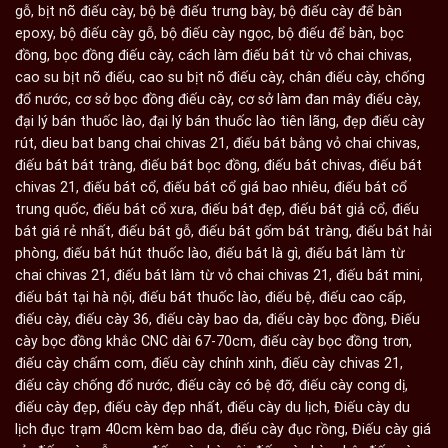
gỗ
,
bịt nõ điếu cày
,
bộ bệ điếu trưng bày
,
bộ điếu cày để bàn
epoxy
,
bộ điếu cày gỗ
,
bộ điếu cày ngọc
,
bộ điếu để bàn
,
bọc
đồng
,
bọc đồng điếu cày
,
cách làm điếu bát từ vỏ chai chivas
,
cao su bịt nõ điếu
,
cao su bịt nõ điếu cày
,
chân điếu cày
,
chống
đổ nước
,
cơ sở bọc đồng điếu cày
,
cơ sở làm đan mây điếu cày
,
đại lý bán thuốc lào
,
đại lý bán thuốc lào tiên lãng
,
đẹp điếu cày
rút
,
dieu bat bang chai chivas 21
,
điếu bát bằng vỏ chai chivas
,
điếu bát bát tràng
,
điếu bát bọc đồng
,
điếu bát chivas
,
điếu bát
chivas 21
,
điếu bát cổ
,
điếu bát cổ giá bao nhiêu
,
điếu bát cổ
trung quốc
,
điếu bát cổ xưa
,
điếu bát đẹp
,
điếu bát giả cổ
,
điếu
bát giá rẻ nhất
,
điếu bát gỗ
,
điếu bát gốm bát tràng
,
điếu bát hải
phòng
,
điếu bát hút thuốc lào
,
điếu bát là gì
,
điếu bát làm từ
chai chivas 21
,
điếu bát làm từ vỏ chai chivas 21
,
điếu bát mini
,
điếu bát tại hà nội
,
điếu bát thuốc lào
,
điếu bệ
,
điếu cao cấp
,
điếu cày
,
điếu cày 36
,
điếu cày bao da
,
điếu cày bọc đồng
,
Điếu
cày bọc đồng khắc CNC dài 67-70cm
,
điếu cày bọc đồng trơn
,
điếu cày chấm com
,
điếu cày chính xinh
,
điếu cày chivas 21
,
điếu cày chống đổ nước
,
điếu cày có bệ đỡ
,
điếu cày cong dị
,
điếu cày đẹp
,
điếu cày đẹp nhất
,
điếu cày du lịch
,
Điếu cày du
lịch đục trạm 40cm kèm bao da
,
điếu cày đục rồng
,
Điếu cày giá