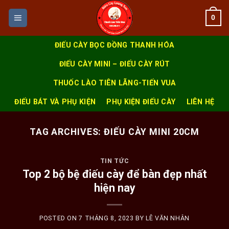
Skip
0
to
content
ĐIẾU CÀY BỌC ĐỒNG THANH HÓA
ĐIẾU CÀY MINI – ĐIẾU CÀY RÚT
THUỐC LÀO TIÊN LÃNG-TIẾN VUA
ĐIẾU BÁT VÀ PHỤ KIỆN
PHỤ KIỆN ĐIẾU CÀY
LIÊN HỆ
TAG ARCHIVES:
ĐIẾU CÀY MINI 20CM
TIN TỨC
Top 2 bộ bệ điếu cày để bàn đẹp nhất
hiện nay
POSTED ON
7 THÁNG 8, 2023
BY
LÊ VĂN NHÂN