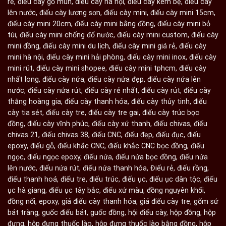
rẻ
,
điếu cày gỗ mun
,
điếu cày hà nội
,
điếu cày kèm bệ
,
điếu cày
lên nước
,
điếu cày lương sơn
,
điếu cày mini
,
điếu cày mini 15cm
,
điếu cày mini 20cm
,
điếu cày mini bằng đồng
,
điếu cày mini bỏ
túi
,
điếu cày mini chống đổ nước
,
điếu cày mini custom
,
điếu cày
mini đồng
,
điếu cày mini du lịch
,
điếu cày mini giá rẻ
,
điếu cày
mini hà nội
,
điếu cày mini hải phòng
,
điếu cày mini inox
,
điếu cày
mini rút
,
điếu cày mini shopee
,
điếu cày mini tphcm
,
điếu cày
nhất long
,
điếu cày nứa
,
điếu cày nứa đẹp
,
điếu cày nứa lên
nước
,
điếu cày nứa rút
,
điếu cày rẻ nhất
,
điếu cày rút
,
điếu cày
thắng hoàng gia
,
điếu cày thanh hóa
,
điếu cày thủy tinh
,
điếu
cày tia sét
,
điếu cày tre
,
điếu cày tre gai
,
điếu cày trúc bọc
đồng
,
điếu cày vĩnh phúc
,
điếu cày xứ thanh
,
điếu chivas
,
điếu
chivas 21
,
điếu chivas 38
,
điếu CNC
,
điếu đẹp
,
điếu đục
,
điếu
epoxy
,
điếu gỗ
,
điếu khắc CNC
,
điếu khắc CNC bọc đồng
,
điếu
ngọc
,
điếu ngọc epoxy
,
điếu nứa
,
điếu nứa bọc đồng
,
điếu nứa
lên nước
,
điếu nứa rút
,
điếu nứa thanh hóa
,
Điếu rẻ
,
điếu rồng
,
điếu thanh hoá
,
điếu tre
,
điếu trúc
,
điếu ục
,
điếu ục dân tộc
,
điếu
ục hà giang
,
điếu ục tây bắc
,
điếu xứ màu
,
đồng nguyên khối
,
đồng nổi
,
epoxy
,
giá điếu cày thanh hóa
,
giá điếu cày tre
,
gốm sứ
bát tràng
,
guốc điếu bát
,
guốc đồng
,
hội điếu cày
,
hộp đồng
,
hộp
đựng
,
hộp đựng thuốc lào
,
hộp đựng thuốc lào bằng đồng
,
hộp