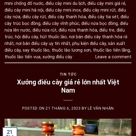
mini chống đổ nước
,
điếu cày mini du lịch
,
điếu cày mini giá rẻ
,
điếu cày mini hà nội
,
điếu cày mini inox
,
điếu cày mini rút
,
điếu
cày nứa
,
điếu cày rút
,
điếu cày thanh hóa
,
điếu cày tia sét
,
điếu
cày trúc bọc đồng
,
điếu cày vĩnh phúc
,
điếu nứa bọc đồng
,
điếu
nứa lên nước
,
điếu nứa rút
,
điếu nứa thanh hóa
,
điếu tre
,
điếu
trúc
,
hội điếu cày
,
hút thuốc lào
,
nơi bán điếu cày thanh hóa rẻ
nhất
,
nơi bán điếu cày uy tín nhất
,
phụ kiện điếu cày
,
sản xuất
điếu cày
,
say thuốc lào
,
thuốc lào lương sơn
,
thuốc lào tiên lãng
,
thuốc lào tiến vua
,
xưởng điếu cày
Leave a comment
TIN TỨC
Xưởng điếu cày giá rẻ lớn nhất Việt
Nam
POSTED ON
21 THÁNG 6, 2023
BY
LÊ VĂN NHÂN
21