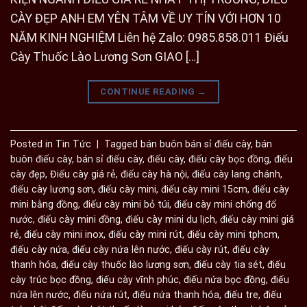
CÀY ĐẸP ANH EM YÊN TÂM VỀ UY TÍN VỚI HƠN 10
NĂM KINH NGHIỆM Liên hệ Zalo: 0985.858.011 Điếu
Cày Thuốc Lào Lương Sơn GIAO […]
CONTINUE READING
→
Posted in
Tin Tức
|
Tagged
bán buôn bán sỉ điếu cày
,
bán
buôn điếu cày
,
bán sỉ điếu cày
,
điếu cày
,
điếu cày bọc đồng
,
điếu
cày đẹp
,
Điếu cày giá rẻ
,
điếu cày hà nội
,
điếu cày lang chánh
,
điếu cày lương sơn
,
điếu cày mini
,
điếu cày mini 15cm
,
điếu cày
mini bằng đồng
,
điếu cày mini bỏ túi
,
điếu cày mini chống đổ
nước
,
điếu cày mini đồng
,
điếu cày mini du lịch
,
điếu cày mini giá
rẻ
,
điếu cày mini inox
,
điếu cày mini rút
,
điếu cày mini tphcm
,
điếu cày nứa
,
điếu cày nứa lên nước
,
điếu cày rút
,
điếu cày
thanh hóa
,
điếu cày thuốc lào lương sơn
,
điếu cày tia sét
,
điếu
cày trúc bọc đồng
,
điếu cày vĩnh phúc
,
điếu nứa bọc đồng
,
điếu
nứa lên nước
,
điếu nứa rút
,
điếu nứa thanh hóa
,
điếu tre
,
điếu