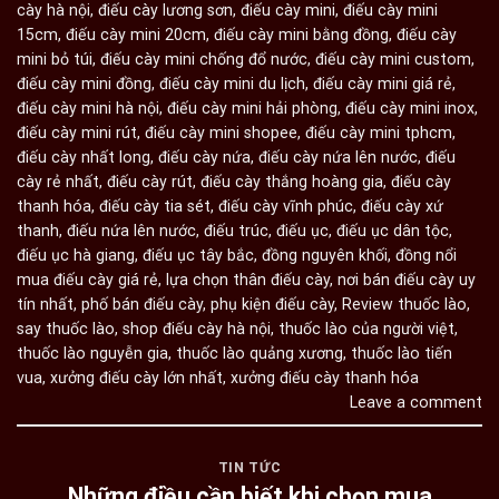
cày hà nội
,
điếu cày lương sơn
,
điếu cày mini
,
điếu cày mini
15cm
,
điếu cày mini 20cm
,
điếu cày mini bằng đồng
,
điếu cày
mini bỏ túi
,
điếu cày mini chống đổ nước
,
điếu cày mini custom
,
điếu cày mini đồng
,
điếu cày mini du lịch
,
điếu cày mini giá rẻ
,
điếu cày mini hà nội
,
điếu cày mini hải phòng
,
điếu cày mini inox
,
điếu cày mini rút
,
điếu cày mini shopee
,
điếu cày mini tphcm
,
điếu cày nhất long
,
điếu cày nứa
,
điếu cày nứa lên nước
,
điếu
cày rẻ nhất
,
điếu cày rút
,
điếu cày thắng hoàng gia
,
điếu cày
thanh hóa
,
điếu cày tia sét
,
điếu cày vĩnh phúc
,
điếu cày xứ
thanh
,
điếu nứa lên nước
,
điếu trúc
,
điếu ục
,
điếu ục dân tộc
,
điếu ục hà giang
,
điếu ục tây bắc
,
đồng nguyên khối
,
đồng nổi
mua điếu cày giá rẻ
,
lựa chọn thân điếu cày
,
nơi bán điếu cày uy
tín nhất
,
phố bán điếu cày
,
phụ kiện điếu cày
,
Review thuốc lào
,
say thuốc lào
,
shop điếu cày hà nội
,
thuốc lào của người việt
,
thuốc lào nguyễn gia
,
thuốc lào quảng xương
,
thuốc lào tiến
vua
,
xưởng điếu cày lớn nhất
,
xưởng điếu cày thanh hóa
Leave a comment
TIN TỨC
Những điều cần biết khi chọn mua