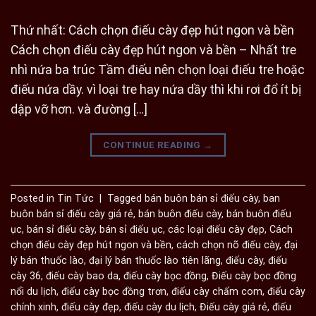
Thứ nhất: Cách chọn điếu cày đẹp hút ngon và bền
Cách chọn điếu cày đẹp hút ngon và bền – Nhất tre
nhì nứa ba trúc Tầm điếu nên chọn loại điếu tre hoặc
điếu nứa dầy. vì loại tre hay nứa dầy thì khi rơi đổ ít bị
dập vỡ hơn. và đường […]
CONTINUE READING
→
Posted in
Tin Tức
|
Tagged
bán buôn bán sỉ điếu cày
,
ban
buôn bán sỉ điếu cày giá rẻ
,
bán buôn điếu cày
,
bán buôn điếu
ục
,
bán sỉ điếu cày
,
bán sỉ điếu ục
,
các loại điếu cày đẹp
,
Cách
chọn điếu cày đẹp hút ngon và bền
,
cách chọn nõ điếu cày
,
đại
lý bán thuốc lào
,
đại lý bán thuốc lào tiên lãng
,
điếu cày
,
điếu
cày 36
,
điếu cày bao da
,
điếu cày bọc đồng
,
Điếu cày bọc đồng
nổi du lịch
,
điếu cày bọc đồng trơn
,
điếu cày chấm com
,
điếu cày
chính xinh
,
điếu cày đẹp
,
điếu cày du lịch
,
Điếu cày giá rẻ
,
điếu