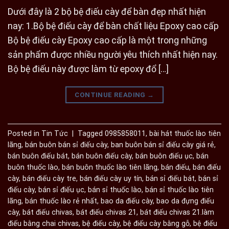
Dưới đây là 2 bộ bệ điếu cày để bàn đẹp nhất hiện
nay: 1.Bộ bệ điếu cày để bàn chất liệu Epoxy cao cấp
Bộ bệ điếu cày Epoxy cao cấp là một trong những
sản phẩm được nhiều người yêu thích nhất hiện nay.
Bộ bệ điếu này được làm từ epoxy đổ […]
CONTINUE READING
→
Posted in
Tin Tức
|
Tagged
0985858011
,
bài hát thuốc lào tiên
lãng
,
bán buôn bán sỉ điếu cày
,
ban buôn bán sỉ điếu cày giá rẻ
,
bán buôn điếu bát
,
bán buôn điếu cày
,
bán buôn điếu ục
,
bán
buôn thuốc lào
,
bán buôn thuốc lào tiên lãng
,
bán điếu
,
bán điếu
cày
,
bán điếu cày tre
,
bán điếu cày uy tín
,
bán sỉ điếu bát
,
bán sỉ
điếu cày
,
bán sỉ điếu ục
,
bán sỉ thuốc lào
,
bán sỉ thuốc lào tiên
lãng
,
bán thuốc lào rẻ nhất
,
bao da điếu cày
,
bao da đựng điếu
cày
,
bát điếu chivas
,
bát điếu chivas 21
,
bát điếu chivas 21.làm
điếu bằng chai chivas
,
bệ điếu cày
,
bệ điếu cày bằng gỗ
,
bệ điếu