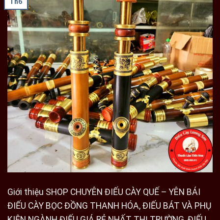
Th6
Giới thiệu SHOP CHUYÊN ĐIẾU CÀY QUẾ – YÊN BÁI
ĐIẾU CÀY BỌC ĐỒNG THANH HÓA, ĐIẾU BÁT VÀ PHỤ
KIỆN NGÀNH ĐIẾU GIÁ RẺ NHẤT THỊ TRƯỜNG, ĐIẾU