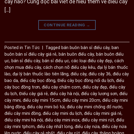
cày nào? Cùng đọc bài viết để hiểu thêm về điếu cày
[…]
CONTINUE READING
→
Posted in
Tin Tức
|
Tagged
bán buôn bán sỉ điếu cày
,
ban
buôn bán sỉ điếu cày giá rẻ
,
bán buôn điếu cày
,
bán buôn điếu
ục
,
bán sỉ điếu cày
,
bán sỉ điếu ục
,
các loại điếu cày đẹp
,
cách
chọn mua điếu cày
,
cách chọn nõ điếu cày kêu
,
đại lý bán thuốc
lào
,
đại lý bán thuốc lào tiên lãng
,
điếu cày
,
điếu cày 36
,
điếu cày
bao da
,
điếu cày bọc đồng
,
Điếu cày bọc đồng nổi du lịch
,
điếu
cày bọc đồng trơn
,
điếu cày chấm com
,
điếu cày đẹp
,
điếu cày
du lịch
,
Điếu cày giá rẻ
,
điếu cày hà nội
,
điếu cày lương sơn
,
điếu
cày mini
,
điếu cày mini 15cm
,
điếu cày mini 20cm
,
điếu cày mini
bằng đồng
,
điếu cày mini bỏ túi
,
điếu cày mini chống đổ nước
,
điếu cày mini đồng
,
điếu cày mini du lịch
,
điếu cày mini giá rẻ
,
điếu cày mini hà nội
,
điếu cày mini inox
,
điếu cày mini rút
,
điếu
cày mini tphcm
,
điếu cày nhất long
,
điếu cày nứa
,
điếu cày nứa
lên nước
,
điếu cày rẻ nhất
,
điếu cày rút
,
điếu cày thắng hoàng