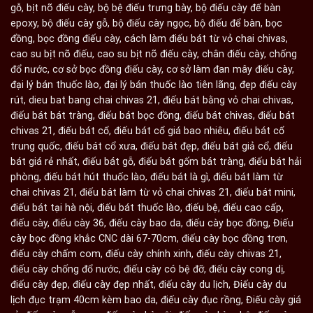
gỗ
,
bịt nõ điếu cày
,
bộ bệ điếu trưng bày
,
bộ điếu cày để bàn
epoxy
,
bộ điếu cày gỗ
,
bộ điếu cày ngọc
,
bộ điếu để bàn
,
bọc
đồng
,
bọc đồng điếu cày
,
cách làm điếu bát từ vỏ chai chivas
,
cao su bịt nõ điếu
,
cao su bịt nõ điếu cày
,
chân điếu cày
,
chống
đổ nước
,
cơ sở bọc đồng điếu cày
,
cơ sở làm đan mây điếu cày
,
đại lý bán thuốc lào
,
đại lý bán thuốc lào tiên lãng
,
đẹp điếu cày
rút
,
dieu bat bang chai chivas 21
,
điếu bát bằng vỏ chai chivas
,
điếu bát bát tràng
,
điếu bát bọc đồng
,
điếu bát chivas
,
điếu bát
chivas 21
,
điếu bát cổ
,
điếu bát cổ giá bao nhiêu
,
điếu bát cổ
trung quốc
,
điếu bát cổ xưa
,
điếu bát đẹp
,
điếu bát giả cổ
,
điếu
bát giá rẻ nhất
,
điếu bát gỗ
,
điếu bát gốm bát tràng
,
điếu bát hải
phòng
,
điếu bát hút thuốc lào
,
điếu bát là gì
,
điếu bát làm từ
chai chivas 21
,
điếu bát làm từ vỏ chai chivas 21
,
điếu bát mini
,
điếu bát tại hà nội
,
điếu bát thuốc lào
,
điếu bệ
,
điếu cao cấp
,
điếu cày
,
điếu cày 36
,
điếu cày bao da
,
điếu cày bọc đồng
,
Điếu
cày bọc đồng khắc CNC dài 67-70cm
,
điếu cày bọc đồng trơn
,
điếu cày chấm com
,
điếu cày chính xinh
,
điếu cày chivas 21
,
điếu cày chống đổ nước
,
điếu cày có bệ đỡ
,
điếu cày cong dị
,
điếu cày đẹp
,
điếu cày đẹp nhất
,
điếu cày du lịch
,
Điếu cày du
lịch đục trạm 40cm kèm bao da
,
điếu cày đục rồng
,
Điếu cày giá