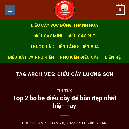
Skip
0
to
content
ĐIẾU CÀY BỌC ĐỒNG THANH HÓA
ĐIẾU CÀY MINI – ĐIẾU CÀY RÚT
THUỐC LÀO TIÊN LÃNG-TIẾN VUA
ĐIẾU BÁT VÀ PHỤ KIỆN
PHỤ KIỆN ĐIẾU CÀY
LIÊN HỆ
TAG ARCHIVES:
ĐIẾU CÀY LƯƠNG SƠN
TIN TỨC
Top 2 bộ bệ điếu cày để bàn đẹp nhất
hiện nay
POSTED ON
7 THÁNG 8, 2023
BY
LÊ VĂN NHÂN