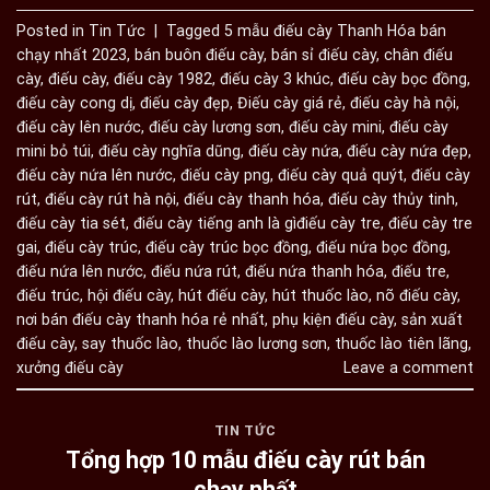
Posted in
Tin Tức
|
Tagged
5 mẫu điếu cày Thanh Hóa bán
chạy nhất 2023
,
bán buôn điếu cày
,
bán sỉ điếu cày
,
chân điếu
cày
,
điếu cày
,
điếu cày 1982
,
điếu cày 3 khúc
,
điếu cày bọc đồng
,
điếu cày cong dị
,
điếu cày đẹp
,
Điếu cày giá rẻ
,
điếu cày hà nội
,
điếu cày lên nước
,
điếu cày lương sơn
,
điếu cày mini
,
điếu cày
mini bỏ túi
,
điếu cày nghĩa dũng
,
điếu cày nứa
,
điếu cày nứa đẹp
,
điếu cày nứa lên nước
,
điếu cày png
,
điếu cày quả quýt
,
điếu cày
rút
,
điếu cày rút hà nội
,
điếu cày thanh hóa
,
điếu cày thủy tinh
,
điếu cày tia sét
,
điếu cày tiếng anh là gìđiếu cày tre
,
điếu cày tre
gai
,
điếu cày trúc
,
điếu cày trúc bọc đồng
,
điếu nứa bọc đồng
,
điếu nứa lên nước
,
điếu nứa rút
,
điếu nứa thanh hóa
,
điếu tre
,
điếu trúc
,
hội điếu cày
,
hút điếu cày
,
hút thuốc lào
,
nõ điếu cày
,
nơi bán điếu cày thanh hóa rẻ nhất
,
phụ kiện điếu cày
,
sản xuất
điếu cày
,
say thuốc lào
,
thuốc lào lương sơn
,
thuốc lào tiên lãng
,
xưởng điếu cày
Leave a comment
TIN TỨC
Tổng hợp 10 mẫu điếu cày rút bán
chạy nhất