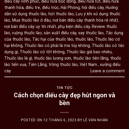
điếu cày vĩnh phúc
,
điếu nứa bọc đồng
,
điếu nứa rút
,
điếu nứa
thanh hóa
,
điếu tre
,
điếu trúc
,
Hải Phòng
,
hội điếu cày
,
Hướng
dẫn sử dụng thuốc lào
,
hút thuốc lào
,
Lưu ý khi sử dụng thuốc
lào
,
Mua thuốc lào ở đâu
,
nơi bán điếu cày thanh hóa rẻ nhất
,
nơi bán điếu cày uy tín nhất
,
phụ kiện điếu cày
,
Review thuốc
lào
,
ruộng thuốc lào
,
sản xuất điếu cày
,
say thuốc lào
,
Tác dụng
của thuốc lào
,
Tác hại của thuốc lào
,
thuốc lào
,
Thuốc lào có
hại không
,
Thuốc lào có phải là ma túy không
,
Thuốc lào có tác
dụng gì
,
Thuốc lào có tốt không
,
Thuốc lào giá bao nhiêu
,
Thuốc láo là gì
,
thuốc lào lương sơn
,
thuốc lào tiên lãng
,
thuốc
lào tiến vua
,
Tiên Lãng
,
trồng thuốc lào
,
Việt Nam.
,
xưởng điếu
cày
Leave a comment
TIN TỨC
Cách chọn điếu cày đẹp hút ngon và
bền
POSTED ON
12 THÁNG 6, 2023
BY
LÊ VĂN NHÂN