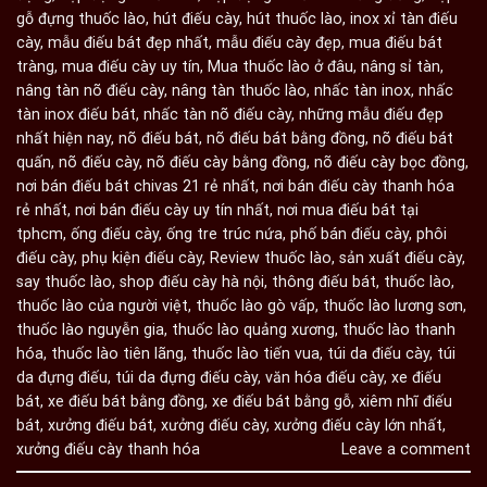
gỗ đựng thuốc lào
,
hút điếu cày
,
hút thuốc lào
,
inox xỉ tàn điếu
cày
,
mẫu điếu bát đẹp nhất
,
mẫu điếu cày đẹp
,
mua điếu bát
tràng
,
mua điếu cày uy tín
,
Mua thuốc lào ở đâu
,
nâng sỉ tàn
,
nâng tàn nõ điếu cày
,
nâng tàn thuốc lào
,
nhấc tàn inox
,
nhấc
tàn inox điếu bát
,
nhấc tàn nõ điếu cày
,
những mẫu điếu đẹp
nhất hiện nay
,
nõ điếu bát
,
nõ điếu bát bằng đồng
,
nõ điếu bát
quấn
,
nõ điếu cày
,
nõ điếu cày bằng đồng
,
nõ điếu cày bọc đồng
,
nơi bán điếu bát chivas 21 rẻ nhất
,
nơi bán điếu cày thanh hóa
rẻ nhất
,
nơi bán điếu cày uy tín nhất
,
nơi mua điếu bát tại
tphcm
,
ống điếu cày
,
ống tre trúc nứa
,
phố bán điếu cày
,
phôi
điếu cày
,
phụ kiện điếu cày
,
Review thuốc lào
,
sản xuất điếu cày
,
say thuốc lào
,
shop điếu cày hà nội
,
thông điếu bát
,
thuốc lào
,
thuốc lào của người việt
,
thuốc lào gò vấp
,
thuốc lào lương sơn
,
thuốc lào nguyễn gia
,
thuốc lào quảng xương
,
thuốc lào thanh
hóa
,
thuốc lào tiên lãng
,
thuốc lào tiến vua
,
túi da điếu cày
,
túi
da đựng điếu
,
túi da đựng điếu cày
,
văn hóa điếu cày
,
xe điếu
bát
,
xe điếu bát bằng đồng
,
xe điếu bát bằng gỗ
,
xiêm nhĩ điếu
bát
,
xưởng điếu bát
,
xưởng điếu cày
,
xưởng điếu cày lớn nhất
,
xưởng điếu cày thanh hóa
Leave a comment