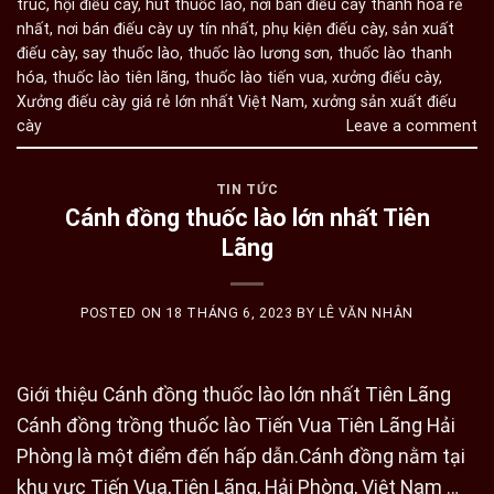
trúc
,
hội điếu cày
,
hút thuốc lào
,
nơi bán điếu cày thanh hóa rẻ
nhất
,
nơi bán điếu cày uy tín nhất
,
phụ kiện điếu cày
,
sản xuất
điếu cày
,
say thuốc lào
,
thuốc lào lương sơn
,
thuốc lào thanh
hóa
,
thuốc lào tiên lãng
,
thuốc lào tiến vua
,
xưởng điếu cày
,
Xưởng điếu cày giá rẻ lớn nhất Việt Nam
,
xưởng sản xuất điếu
cày
Leave a comment
TIN TỨC
Cánh đồng thuốc lào lớn nhất Tiên
Lãng
POSTED ON
18 THÁNG 6, 2023
BY
LÊ VĂN NHÂN
Giới thiệu Cánh đồng thuốc lào lớn nhất Tiên Lãng
Cánh đồng trồng thuốc lào Tiến Vua Tiên Lãng Hải
Phòng là một điểm đến hấp dẫn.Cánh đồng nằm tại
khu vực Tiến Vua,Tiên Lãng, Hải Phòng, Việt Nam …