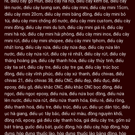
rẻ
,
điếu cày gỗ mun
,
điếu cày hà nội
,
điếu cày kèm bệ
,
điếu cày
lên nước
,
điếu cày lương sơn
,
điếu cày mini
,
điếu cày mini 15cm
,
điếu cày mini 20cm
,
điếu cày mini bằng đồng
,
điếu cày mini bỏ
túi
,
điếu cày mini chống đổ nước
,
điếu cày mini custom
,
điếu cày
mini đồng
,
điếu cày mini du lịch
,
điếu cày mini giá rẻ
,
điếu cày
mini hà nội
,
điếu cày mini hải phòng
,
điếu cày mini inox
,
điếu cày
mini rút
,
điếu cày mini shopee
,
điếu cày mini tphcm
,
điếu cày
nhất long
,
điếu cày nứa
,
điếu cày nứa đẹp
,
điếu cày nứa lên
nước
,
điếu cày nứa rút
,
điếu cày rẻ nhất
,
điếu cày rút
,
điếu cày
thắng hoàng gia
,
điếu cày thanh hóa
,
điếu cày thủy tinh
,
điếu
cày tia sét
,
điếu cày tre
,
điếu cày tre gai
,
điếu cày trúc bọc
đồng
,
điếu cày vĩnh phúc
,
điếu cày xứ thanh
,
điếu chivas
,
điếu
chivas 21
,
điếu chivas 38
,
điếu CNC
,
điếu đẹp
,
điếu đục
,
điếu
epoxy
,
điếu gỗ
,
điếu khắc CNC
,
điếu khắc CNC bọc đồng
,
điếu
ngọc
,
điếu ngọc epoxy
,
điếu nứa
,
điếu nứa bọc đồng
,
điếu nứa
lên nước
,
điếu nứa rút
,
điếu nứa thanh hóa
,
Điếu rẻ
,
điếu rồng
,
điếu thanh hoá
,
điếu tre
,
điếu trúc
,
điếu ục
,
điếu ục dân tộc
,
điếu
ục hà giang
,
điếu ục tây bắc
,
điếu xứ màu
,
đồng nguyên khối
,
đồng nổi
,
epoxy
,
giá điếu cày thanh hóa
,
giá điếu cày tre
,
gốm sứ
bát tràng
,
guốc điếu bát
,
guốc đồng
,
hội điếu cày
,
hộp đồng
,
hộp
đựng
,
hộp đựng thuốc lào
,
hộp đựng thuốc lào bằng đồng
,
hộp