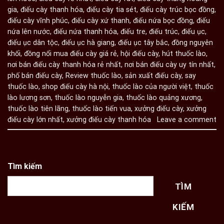
gia
,
điếu cày thanh hóa
,
điếu cày tia sét
,
điếu cày trúc bọc đồng
,
điếu cày vĩnh phúc
,
điếu cày xứ thanh
,
điếu nứa bọc đồng
,
điếu
nứa lên nước
,
điếu nứa thanh hóa
,
điếu tre
,
điếu trúc
,
điếu ục
,
điếu ục dân tộc
,
điếu ục hà giang
,
điếu ục tây bắc
,
đồng nguyên
khối
,
đồng nổi mua điếu cày giá rẻ
,
hội điếu cày
,
hút thuốc lào
,
nơi bán điếu cày thanh hóa rẻ nhất
,
nơi bán điếu cày uy tín nhất
,
phố bán điếu cày
,
Review thuốc lào
,
sản xuất điếu cày
,
say
thuốc lào
,
shop điếu cày hà nội
,
thuốc lào của người việt
,
thuốc
lào lương sơn
,
thuốc lào nguyễn gia
,
thuốc lào quảng xương
,
thuốc lào tiên lãng
,
thuốc lào tiến vua
,
xưởng điếu cày
,
xưởng
điếu cày lớn nhất
,
xưởng điếu cày thanh hóa
Leave a comment
Tìm kiếm
TÌM
KIẾM