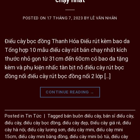
POSTED ON
17 THÁNG 7, 2023
BY
LÊ VĂN NHÂN
Điếu cày bọc đồng Thanh Hóa Điếu rút kèm bao da
Tổng hợp 10 mẫu điếu cày rút bán chạy nhất kích
thước nhỏ gọn từ 31cm đến 60cm có bao da tặng
kèm và phụ kiện nhấc tàn bịt nõ điếu cày rút bọc
đồng nổi điếu cày rút bọc đồng nổi 2 lớp […]
CONTINUE READING
→
Posted in
Tin Tức
|
Tagged
bán buôn điếu cày
,
bán sỉ điếu cày
,
điếu cày
,
điếu cày bọc đồng
,
điếu cày đẹp
,
Điếu cày giá rẻ
,
điếu
cày hà nội
,
điếu cày lương sơn
,
điếu cày mini
,
điếu cày mini
15cm
,
điếu cày mini bằng đồng
,
điếu cày mini bỏ túi
,
điếu cày