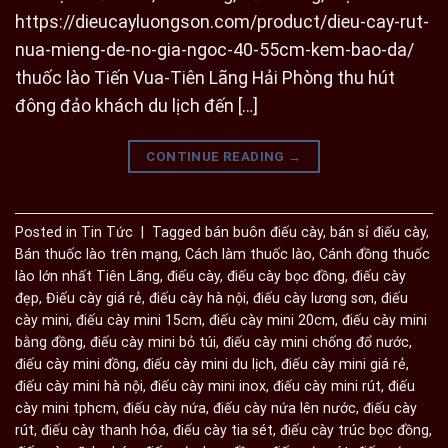
https://dieucayluongson.com/product/dieu-cay-rut-
nua-mieng-de-no-gia-ngoc-40-55cm-kem-bao-da/
thuốc lào Tiến Vua-Tiên Lãng Hải Phòng thu hút
đông đảo khách du lịch đến […]
CONTINUE READING
→
Posted in
Tin Tức
|
Tagged
bán buôn điếu cày
,
bán sỉ điếu cày
,
Bán thuốc lào trên mạng
,
Cách làm thuốc lào
,
Cánh đồng thuốc
lào lớn nhất Tiên Lãng
,
điếu cày
,
điếu cày bọc đồng
,
điếu cày
đẹp
,
Điếu cày giá rẻ
,
điếu cày hà nội
,
điếu cày lương sơn
,
điếu
cày mini
,
điếu cày mini 15cm
,
điếu cày mini 20cm
,
điếu cày mini
bằng đồng
,
điếu cày mini bỏ túi
,
điếu cày mini chống đổ nước
,
điếu cày mini đồng
,
điếu cày mini du lịch
,
điếu cày mini giá rẻ
,
điếu cày mini hà nội
,
điếu cày mini inox
,
điếu cày mini rút
,
điếu
cày mini tphcm
,
điếu cày nứa
,
điếu cày nứa lên nước
,
điếu cày
rút
,
điếu cày thanh hóa
,
điếu cày tia sét
,
điếu cày trúc bọc đồng
,