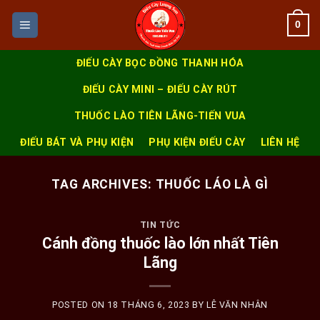
Skip
0
to
content
ĐIẾU CÀY BỌC ĐỒNG THANH HÓA
ĐIẾU CÀY MINI – ĐIẾU CÀY RÚT
THUỐC LÀO TIÊN LÃNG-TIẾN VUA
ĐIẾU BÁT VÀ PHỤ KIỆN
PHỤ KIỆN ĐIẾU CÀY
LIÊN HỆ
TAG ARCHIVES:
THUỐC LÁO LÀ GÌ
TIN TỨC
Cánh đồng thuốc lào lớn nhất Tiên
Lãng
POSTED ON
18 THÁNG 6, 2023
BY
LÊ VĂN NHÂN