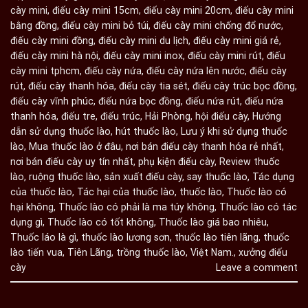
cày mini
,
điếu cày mini 15cm
,
điếu cày mini 20cm
,
điếu cày mini
bằng đồng
,
điếu cày mini bỏ túi
,
điếu cày mini chống đổ nước
,
điếu cày mini đồng
,
điếu cày mini du lịch
,
điếu cày mini giá rẻ
,
điếu cày mini hà nội
,
điếu cày mini inox
,
điếu cày mini rút
,
điếu
cày mini tphcm
,
điếu cày nứa
,
điếu cày nứa lên nước
,
điếu cày
rút
,
điếu cày thanh hóa
,
điếu cày tia sét
,
điếu cày trúc bọc đồng
,
điếu cày vĩnh phúc
,
điếu nứa bọc đồng
,
điếu nứa rút
,
điếu nứa
thanh hóa
,
điếu tre
,
điếu trúc
,
Hải Phòng
,
hội điếu cày
,
Hướng
dẫn sử dụng thuốc lào
,
hút thuốc lào
,
Lưu ý khi sử dụng thuốc
lào
,
Mua thuốc lào ở đâu
,
nơi bán điếu cày thanh hóa rẻ nhất
,
nơi bán điếu cày uy tín nhất
,
phụ kiện điếu cày
,
Review thuốc
lào
,
ruộng thuốc lào
,
sản xuất điếu cày
,
say thuốc lào
,
Tác dụng
của thuốc lào
,
Tác hại của thuốc lào
,
thuốc lào
,
Thuốc lào có
hại không
,
Thuốc lào có phải là ma túy không
,
Thuốc lào có tác
dụng gì
,
Thuốc lào có tốt không
,
Thuốc lào giá bao nhiêu
,
Thuốc láo là gì
,
thuốc lào lương sơn
,
thuốc lào tiên lãng
,
thuốc
lào tiến vua
,
Tiên Lãng
,
trồng thuốc lào
,
Việt Nam.
,
xưởng điếu
cày
Leave a comment