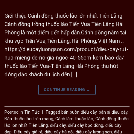
Giới thiệu Cánh đồng thuốc lào lớn nhất Tiên Lãng
Cánh đồng trồng thuốc lào Tiến Vua Tiên Lãng Hải
Phòng là một điểm đến hấp dẫn.Cánh đồng nằm tại
khu vực Tiến Vua,Tiên Lãng, Hải Phòng, Việt Nam …
https://dieucayluongson.com/product/dieu-cay-rut-
nua-mieng-de-no-gia-ngoc-40-55cm-kem-bao-da/
thuốc lào Tiến Vua-Tiên Lãng Hải Phòng thu hút
đông đảo khách du lịch đến […]
CONTINUE READING
→
Posted in
Tin Tức
|
Tagged
bán buôn điếu cày
,
bán sỉ điếu cày
,
Bán thuốc lào trên mạng
,
Cách làm thuốc lào
,
Cánh đồng thuốc
lào lớn nhất Tiên Lãng
,
điếu cày
,
điếu cày bọc đồng
,
điếu cày
đẹp
,
Điếu cày giá rẻ
,
điếu cày hà nội
,
điếu cày lương sơn
,
điếu