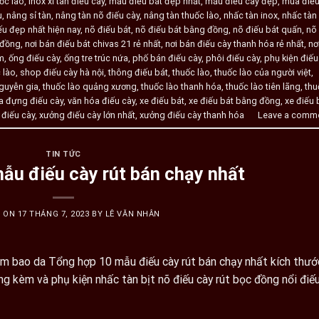
ốc lào
,
inox xỉ tàn điếu cày
,
mẫu điếu bát đẹp nhất
,
mẫu điếu cày đẹp
,
mua điế
u
,
nâng sỉ tàn
,
nâng tàn nõ điếu cày
,
nâng tàn thuốc lào
,
nhấc tàn inox
,
nhấc tàn
u đẹp nhất hiện nay
,
nõ điếu bát
,
nõ điếu bát bằng đồng
,
nõ điếu bát quấn
,
nõ
 đồng
,
nơi bán điếu bát chivas 21 rẻ nhất
,
nơi bán điếu cày thanh hóa rẻ nhất
,
nơ
cm
,
ống điếu cày
,
ống tre trúc nứa
,
phố bán điếu cày
,
phôi điếu cày
,
phụ kiện điếu
 lào
,
shop điếu cày hà nội
,
thông điếu bát
,
thuốc lào
,
thuốc lào của người việt
,
nguyễn gia
,
thuốc lào quảng xương
,
thuốc lào thanh hóa
,
thuốc lào tiên lãng
,
thu
da đựng điếu cày
,
văn hóa điếu cày
,
xe điếu bát
,
xe điếu bát bằng đồng
,
xe điếu 
điếu cày
,
xưởng điếu cày lớn nhất
,
xưởng điếu cày thanh hóa
Leave a comm
TIN TỨC
ẫu điếu cày rút bán chạy nhất
D ON
17 THÁNG 7, 2023
BY
LÊ VĂN NHÂN
m bao da Tổng hợp 10 mẫu điếu cày rút bán chạy nhất kích thướ
 kèm và phụ kiện nhấc tàn bịt nõ điếu cày rút bọc đồng nổi điế