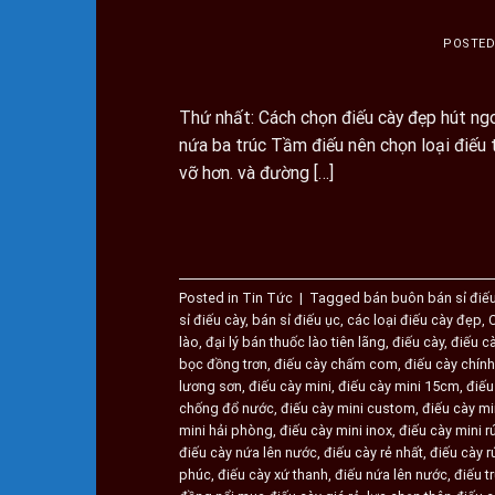
POSTE
Thứ nhất: Cách chọn điếu cày đẹp hút ngo
nứa ba trúc Tầm điếu nên chọn loại điếu tr
vỡ hơn. và đường […]
Posted in
Tin Tức
|
Tagged
bán buôn bán sỉ điế
sỉ điếu cày
,
bán sỉ điếu ục
,
các loại điếu cày đẹp
,
lào
,
đại lý bán thuốc lào tiên lãng
,
điếu cày
,
điếu c
bọc đồng trơn
,
điếu cày chấm com
,
điếu cày chính
lương sơn
,
điếu cày mini
,
điếu cày mini 15cm
,
điếu
chống đổ nước
,
điếu cày mini custom
,
điếu cày mi
mini hải phòng
,
điếu cày mini inox
,
điếu cày mini r
điếu cày nứa lên nước
,
điếu cày rẻ nhất
,
điếu cày r
phúc
,
điếu cày xứ thanh
,
điếu nứa lên nước
,
điếu t