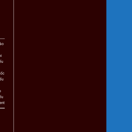
lào
ni
ếu
uốc
iếu
o
ếu
ent