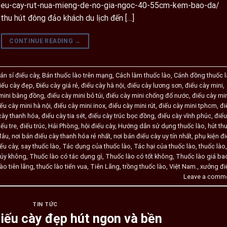
dieu-cay-rut-nua-mieng-de-no-gia-ngoc-40-55cm-kem-bao-da/
thu hút đông đảo khách du lịch đến […]
CONTINUE READING
→
án sỉ điếu cày
,
Bán thuốc lào trên mạng
,
Cách làm thuốc lào
,
Cánh đồng thuốc 
iếu cày đẹp
,
Điếu cày giá rẻ
,
điếu cày hà nội
,
điếu cày lương sơn
,
điếu cày mini
,
 mini bằng đồng
,
điếu cày mini bỏ túi
,
điếu cày mini chống đổ nước
,
điếu cày mi
ếu cày mini hà nội
,
điếu cày mini inox
,
điếu cày mini rút
,
điếu cày mini tphcm
,
đi
cày thanh hóa
,
điếu cày tia sét
,
điếu cày trúc bọc đồng
,
điếu cày vĩnh phúc
,
điếu
iếu tre
,
điếu trúc
,
Hải Phòng
,
hội điếu cày
,
Hướng dẫn sử dụng thuốc lào
,
hút th
đâu
,
nơi bán điếu cày thanh hóa rẻ nhất
,
nơi bán điếu cày uy tín nhất
,
phụ kiện đ
iếu cày
,
say thuốc lào
,
Tác dụng của thuốc lào
,
Tác hại của thuốc lào
,
thuốc lào
,
túy không
,
Thuốc lào có tác dụng gì
,
Thuốc lào có tốt không
,
Thuốc lào giá ba
ào tiên lãng
,
thuốc lào tiến vua
,
Tiên Lãng
,
trồng thuốc lào
,
Việt Nam.
,
xưởng đi
Leave a comm
TIN TỨC
iếu cày đẹp hút ngon và bền