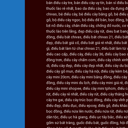
bán điếu cày tre
,
bán điếu cày uy tín
,
bán sỉ điếu b
thuốc lào rẻ nhất
,
bao da điếu cày
,
bao da đựng đi
chivas
,
bệ điếu cày
,
bệ điếu cày bằng gỗ
,
bệ điếu 
gỗ
,
bộ điếu cày ngọc
,
bộ điếu để bàn
,
bọc đồng
,
b
bịt nõ điếu cày
,
chân điếu cày
,
chống đổ nước
,
cơ 
thuốc lào tiên lãng
,
đẹp điếu cày rút
,
dieu bat bang
đồng
,
điếu bát chivas
,
điếu bát chivas 21
,
điếu bát
đẹp
,
điếu bát giả cổ
,
điếu bát giá rẻ nhất
,
điếu bát
gì
,
điếu bát làm từ chai chivas 21
,
điếu bát làm từ 
điếu cao cấp
,
điếu cày
,
điếu cày 36
,
điếu cày bao 
đồng trơn
,
điếu cày chấm com
,
điếu cày chính xin
dị
,
điếu cày đẹp
,
điếu cày đẹp nhất
,
điếu cày du lị
điếu cày gỗ mun
,
điếu cày hà nội
,
điếu cày kèm bệ
cày mini 20cm
,
điếu cày mini bằng đồng
,
điếu cày 
đồng
,
điếu cày mini du lịch
,
điếu cày mini giá rẻ
,
đi
điếu cày mini shopee
,
điếu cày mini tphcm
,
điếu c
rút
,
điếu cày rẻ nhất
,
điếu cày rút
,
điếu cày thắng h
cày tre gai
,
điếu cày trúc bọc đồng
,
điếu cày vĩnh 
điếu đẹp
,
điếu đục
,
điếu epoxy
,
điếu gỗ
,
điếu khắ
bọc đồng
,
điếu nứa lên nước
,
điếu nứa rút
,
điếu nứ
dân tộc
,
điếu ục hà giang
,
điếu ục tây bắc
,
điếu x
gốm sứ bát tràng
,
guốc điếu bát
,
guốc đồng
,
hội đ