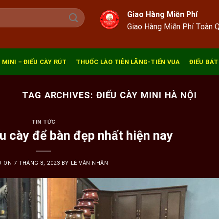
Giao Hàng Miễn Phí
Giao Hàng Miễn Phí Toàn 
 MINI – ĐIẾU CÀY RÚT
THUỐC LÀO TIÊN LÃNG-TIẾN VUA
ĐIẾU BÁT
TAG ARCHIVES:
ĐIẾU CÀY MINI HÀ NỘI
TIN TỨC
ếu cày để bàn đẹp nhất hiện nay
D ON
7 THÁNG 8, 2023
BY
LÊ VĂN NHÂN