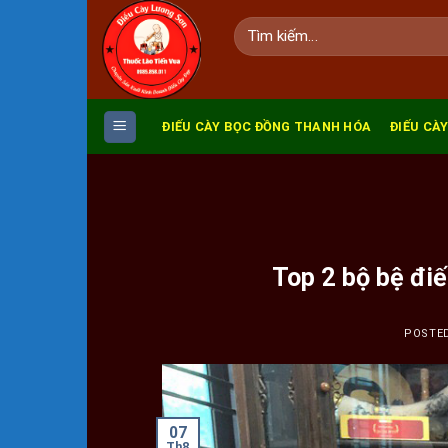
Skip
Tìm
to
kiếm:
content
ĐIẾU CÀY BỌC ĐỒNG THANH HÓA
ĐIẾU CÀY
Top 2 bộ bệ đi
POSTE
07
Th8