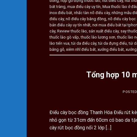
đồng
,
hộp gỗ đựng thuốc lào
,
hút điếu cày
,
hút thu
bát tràng
,
mua điếu cày uy tín
,
Mua thuốc lào ở đâ
inox điếu bát
,
nhấc tàn nõ điếu cày
,
những mẫu điế
điếu cày
,
nõ điếu cày bằng đồng
,
nõ điếu cày bọc
bán điếu cày uy tín nhất
,
nơi mua điếu bát tại tph
cày
,
Review thuốc lào
,
sản xuất điếu cày
,
say thuốc
thuốc lào gò vấp
,
thuốc lào lương sơn
,
thuốc lào 
lào tiến vua
,
túi da điếu cày
,
túi da đựng điếu
,
túi 
bằng gỗ
,
xiêm nhĩ điếu bát
,
xưởng điếu bát
,
xưởng 
Tổng hợp 10 m
POSTE
Điếu cày bọc đồng Thanh Hóa Điếu rút kè
nhỏ gọn từ 31cm đến 60cm có bao da tặng
cày rút bọc đồng nổi 2 lớp […]