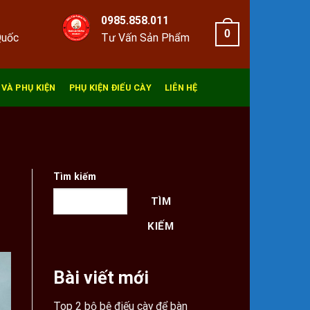
0985.858.011
0
Quốc
Tư Vấn Sản Phẩm
 VÀ PHỤ KIỆN
PHỤ KIỆN ĐIẾU CÀY
LIÊN HỆ
Tìm kiếm
TÌM
KIẾM
Bài viết mới
Top 2 bộ bệ điếu cày để bàn