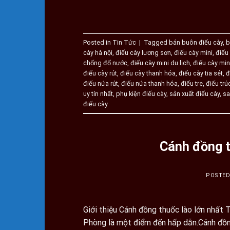
Posted in
Tin Tức
|
Tagged
bán buôn điếu cày
,
b
cày hà nội
,
điếu cày lương sơn
,
điếu cày mini
,
điếu
chống đổ nước
,
điếu cày mini du lịch
,
điếu cày mini
điếu cày rút
,
điếu cày thanh hóa
,
điếu cày tia sét
,
đ
điếu nứa rút
,
điếu nứa thanh hóa
,
điếu tre
,
điếu trú
uy tín nhất
,
phụ kiện điếu cày
,
sản xuất điếu cày
,
sa
điếu cày
Cánh đồng t
POSTE
Giới thiệu Cánh đồng thuốc lào lớn nhất
Phòng là một điểm đến hấp dẫn.Cánh đồn