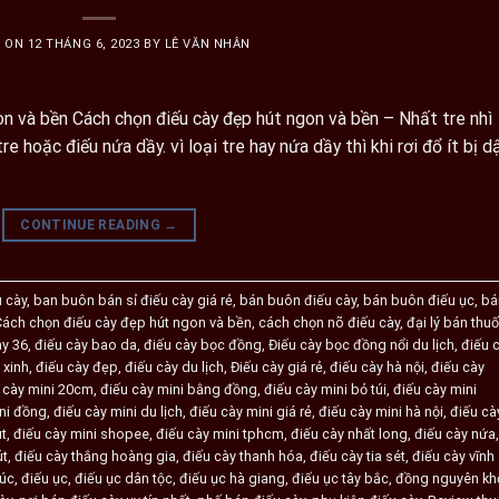
D ON
12 THÁNG 6, 2023
BY
LÊ VĂN NHÂN
n và bền Cách chọn điếu cày đẹp hút ngon và bền – Nhất tre nhì
e hoặc điếu nứa dầy. vì loại tre hay nứa dầy thì khi rơi đổ ít bị d
CONTINUE READING
→
u cày
,
ban buôn bán sỉ điếu cày giá rẻ
,
bán buôn điếu cày
,
bán buôn điếu ục
,
bá
Cách chọn điếu cày đẹp hút ngon và bền
,
cách chọn nõ điếu cày
,
đại lý bán thu
ày 36
,
điếu cày bao da
,
điếu cày bọc đồng
,
Điếu cày bọc đồng nổi du lịch
,
điếu 
 xinh
,
điếu cày đẹp
,
điếu cày du lịch
,
Điếu cày giá rẻ
,
điếu cày hà nội
,
điếu cày
 cày mini 20cm
,
điếu cày mini bằng đồng
,
điếu cày mini bỏ túi
,
điếu cày mini
ni đồng
,
điếu cày mini du lịch
,
điếu cày mini giá rẻ
,
điếu cày mini hà nội
,
điếu cà
út
,
điếu cày mini shopee
,
điếu cày mini tphcm
,
điếu cày nhất long
,
điếu cày nứa
,
út
,
điếu cày thắng hoàng gia
,
điếu cày thanh hóa
,
điếu cày tia sét
,
điếu cày vĩnh
rúc
,
điếu ục
,
điếu ục dân tộc
,
điếu ục hà giang
,
điếu ục tây bắc
,
đồng nguyên kh