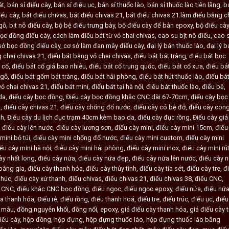
át
,
bán sỉ điếu cày
,
bán sỉ điếu ục
,
bán sỉ thuốc lào
,
bán sỉ thuốc lào tiên lãng
,
b
ếu cày
,
bát điếu chivas
,
bát điếu chivas 21
,
bát điếu chivas 21.làm điếu bằng c
gỗ
,
bịt nõ điếu cày
,
bộ bệ điếu trưng bày
,
bộ điếu cày để bàn epoxy
,
bộ điếu cà
ọc đồng điếu cày
,
cách làm điếu bát từ vỏ chai chivas
,
cao su bịt nõ điếu
,
cao 
sở bọc đồng điếu cày
,
cơ sở làm đan mây điếu cày
,
đại lý bán thuốc lào
,
đại lý b
 chai chivas 21
,
điếu bát bằng vỏ chai chivas
,
điếu bát bát tràng
,
điếu bát bọc
 cổ
,
điếu bát cổ giá bao nhiêu
,
điếu bát cổ trung quốc
,
điếu bát cổ xưa
,
điếu bá
 gỗ
,
điếu bát gốm bát tràng
,
điếu bát hải phòng
,
điếu bát hút thuốc lào
,
điếu bát
vỏ chai chivas 21
,
điếu bát mini
,
điếu bát tại hà nội
,
điếu bát thuốc lào
,
điếu bệ
,
da
,
điếu cày bọc đồng
,
Điếu cày bọc đồng khắc CNC dài 67-70cm
,
điếu cày bọc
h
,
điếu cày chivas 21
,
điếu cày chống đổ nước
,
điếu cày có bệ đỡ
,
điếu cày con
ch
,
Điếu cày du lịch đục trạm 40cm kèm bao da
,
điếu cày đục rồng
,
Điếu cày giá
,
điếu cày lên nước
,
điếu cày lương sơn
,
điếu cày mini
,
điếu cày mini 15cm
,
điếu
mini bỏ túi
,
điếu cày mini chống đổ nước
,
điếu cày mini custom
,
điếu cày mini
ếu cày mini hà nội
,
điếu cày mini hải phòng
,
điếu cày mini inox
,
điếu cày mini rú
ày nhất long
,
điếu cày nứa
,
điếu cày nứa đẹp
,
điếu cày nứa lên nước
,
điếu cày 
oàng gia
,
điếu cày thanh hóa
,
điếu cày thủy tinh
,
điếu cày tia sét
,
điếu cày tre
,
đ
phúc
,
điếu cày xứ thanh
,
điếu chivas
,
điếu chivas 21
,
điếu chivas 38
,
điếu CNC
,
c CNC
,
điếu khắc CNC bọc đồng
,
điếu ngọc
,
điếu ngọc epoxy
,
điếu nứa
,
điếu nứ
a thanh hóa
,
Điếu rẻ
,
điếu rồng
,
điếu thanh hoá
,
điếu tre
,
điếu trúc
,
điếu ục
,
điếu
ứ màu
,
đồng nguyên khối
,
đồng nổi
,
epoxy
,
giá điếu cày thanh hóa
,
giá điếu cày t
iếu cày
,
hộp đồng
,
hộp đựng
,
hộp đựng thuốc lào
,
hộp đựng thuốc lào bằng