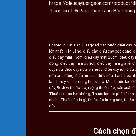
https://dieucayluongson.com/product/
thuốc lào Tiến Vua-Tiên Lãng Hải Phòng 
Posted in
Tin Tức
|
Tagged
bán buôn điếu cày
,
b
lớn nhất Tiên Lãng
,
điếu cày
,
điếu cày bọc đồng
,
đ
điếu cày mini 15cm
,
điếu cày mini 20cm
,
điếu cày
đồng
,
điếu cày mini du lịch
,
điếu cày mini giá rẻ
,
đi
cày nứa
,
điếu cày nứa lên nước
,
điếu cày rút
,
điếu 
nứa bọc đồng
,
điếu nứa rút
,
điếu nứa thanh hóa
,
đ
lào
,
Lưu ý khi sử dụng thuốc lào
,
Mua thuốc lào ở 
cày
,
Review thuốc lào
,
ruộng thuốc lào
,
sản xuất đ
Thuốc lào có hại không
,
Thuốc lào có phải là ma 
nhiêu
,
Thuốc láo là gì
,
thuốc lào lương sơn
,
thuốc l
cày
Cách chọn đ