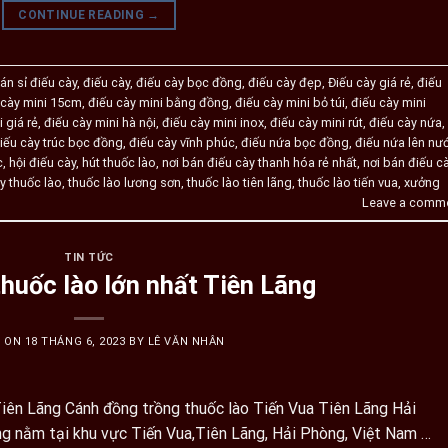
CONTINUE READING
→
án sỉ điếu cày
,
điếu cày
,
điếu cày bọc đồng
,
điếu cày đẹp
,
Điếu cày giá rẻ
,
điếu
 cày mini 15cm
,
điếu cày mini bằng đồng
,
điếu cày mini bỏ túi
,
điếu cày mini
 giá rẻ
,
điếu cày mini hà nội
,
điếu cày mini inox
,
điếu cày mini rút
,
điếu cày nứa
,
iếu cày trúc bọc đồng
,
điếu cày vĩnh phúc
,
điếu nứa bọc đồng
,
điếu nứa lên nư
c
,
hội điếu cày
,
hút thuốc lào
,
nơi bán điếu cày thanh hóa rẻ nhất
,
nơi bán điếu c
y thuốc lào
,
thuốc lào lương sơn
,
thuốc lào tiên lãng
,
thuốc lào tiến vua
,
xưởng
Leave a comm
TIN TỨC
huốc lào lớn nhất Tiên Lãng
D ON
18 THÁNG 6, 2023
BY
LÊ VĂN NHÂN
 Tiên Lãng Cánh đồng trồng thuốc lào Tiến Vua Tiên Lãng Hải
g nằm tại khu vực Tiến Vua,Tiên Lãng, Hải Phòng, Việt Nam …