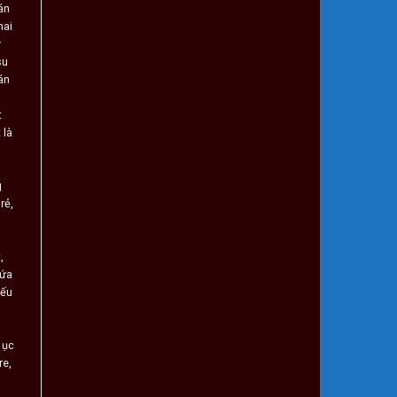
án
hai
y
su
án
t
 là
g
 rẻ
,
t
,
nứa
iếu
a
 ục
re
,