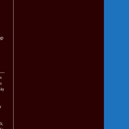
ập
n
ốc
cày
y
ối
,