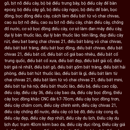
gỗ
,
bịt nõ điếu cày
,
bộ bệ điếu trưng bày
,
bộ điếu cày để bàn
epoxy
,
bộ điếu cày gỗ
,
bộ điếu cày ngọc
,
bộ điếu để bàn
,
bọc
đồng
,
bọc đồng điếu cày
,
cách làm điếu bát từ vỏ chai chivas
,
cao su bịt nõ điếu
,
cao su bịt nõ điếu cày
,
chân điếu cày
,
chống
đổ nước
,
cơ sở bọc đồng điếu cày
,
cơ sở làm đan mây điếu cày
,
đại lý bán thuốc lào
,
đại lý bán thuốc lào tiên lãng
,
đẹp điếu cày
rút
,
dieu bat bang chai chivas 21
,
điếu bát bằng vỏ chai chivas
,
điếu bát bát tràng
,
điếu bát bọc đồng
,
điếu bát chivas
,
điếu bát
chivas 21
,
điếu bát cổ
,
điếu bát cổ giá bao nhiêu
,
điếu bát cổ
trung quốc
,
điếu bát cổ xưa
,
điếu bát đẹp
,
điếu bát giả cổ
,
điếu
bát giá rẻ nhất
,
điếu bát gỗ
,
điếu bát gốm bát tràng
,
điếu bát hải
phòng
,
điếu bát hút thuốc lào
,
điếu bát là gì
,
điếu bát làm từ
chai chivas 21
,
điếu bát làm từ vỏ chai chivas 21
,
điếu bát mini
,
điếu bát tại hà nội
,
điếu bát thuốc lào
,
điếu bệ
,
điếu cao cấp
,
điếu cày
,
điếu cày 36
,
điếu cày bao da
,
điếu cày bọc đồng
,
Điếu
cày bọc đồng khắc CNC dài 67-70cm
,
điếu cày bọc đồng trơn
,
điếu cày chấm com
,
điếu cày chính xinh
,
điếu cày chivas 21
,
điếu cày chống đổ nước
,
điếu cày có bệ đỡ
,
điếu cày cong dị
,
điếu cày đẹp
,
điếu cày đẹp nhất
,
điếu cày du lịch
,
Điếu cày du
lịch đục trạm 40cm kèm bao da
,
điếu cày đục rồng
,
Điếu cày giá