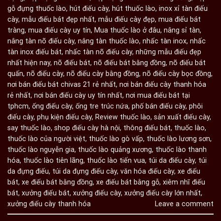
gỗ đựng thuốc lào
,
hút điếu cày
,
hút thuốc lào
,
inox xỉ tàn điếu
cày
,
mẫu điếu bát đẹp nhất
,
mẫu điếu cày đẹp
,
mua điếu bát
tràng
,
mua điếu cày uy tín
,
Mua thuốc lào ở đâu
,
nâng sỉ tàn
,
nâng tàn nõ điếu cày
,
nâng tàn thuốc lào
,
nhấc tàn inox
,
nhấc
tàn inox điếu bát
,
nhấc tàn nõ điếu cày
,
những mẫu điếu đẹp
nhất hiện nay
,
nõ điếu bát
,
nõ điếu bát bằng đồng
,
nõ điếu bát
quấn
,
nõ điếu cày
,
nõ điếu cày bằng đồng
,
nõ điếu cày bọc đồng
,
nơi bán điếu bát chivas 21 rẻ nhất
,
nơi bán điếu cày thanh hóa
rẻ nhất
,
nơi bán điếu cày uy tín nhất
,
nơi mua điếu bát tại
tphcm
,
ống điếu cày
,
ống tre trúc nứa
,
phố bán điếu cày
,
phôi
điếu cày
,
phụ kiện điếu cày
,
Review thuốc lào
,
sản xuất điếu cày
,
say thuốc lào
,
shop điếu cày hà nội
,
thông điếu bát
,
thuốc lào
,
thuốc lào của người việt
,
thuốc lào gò vấp
,
thuốc lào lương sơn
,
thuốc lào nguyễn gia
,
thuốc lào quảng xương
,
thuốc lào thanh
hóa
,
thuốc lào tiên lãng
,
thuốc lào tiến vua
,
túi da điếu cày
,
túi
da đựng điếu
,
túi da đựng điếu cày
,
văn hóa điếu cày
,
xe điếu
bát
,
xe điếu bát bằng đồng
,
xe điếu bát bằng gỗ
,
xiêm nhĩ điếu
bát
,
xưởng điếu bát
,
xưởng điếu cày
,
xưởng điếu cày lớn nhất
,
xưởng điếu cày thanh hóa
Leave a comment