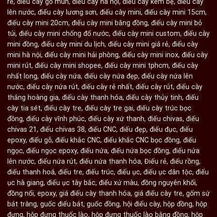
rẻ
,
điếu cày gỗ mun
,
điếu cày hà nội
,
điếu cày kèm bệ
,
điếu cày
lên nước
,
điếu cày lương sơn
,
điếu cày mini
,
điếu cày mini 15cm
,
điếu cày mini 20cm
,
điếu cày mini bằng đồng
,
điếu cày mini bỏ
túi
,
điếu cày mini chống đổ nước
,
điếu cày mini custom
,
điếu cày
mini đồng
,
điếu cày mini du lịch
,
điếu cày mini giá rẻ
,
điếu cày
mini hà nội
,
điếu cày mini hải phòng
,
điếu cày mini inox
,
điếu cày
mini rút
,
điếu cày mini shopee
,
điếu cày mini tphcm
,
điếu cày
nhất long
,
điếu cày nứa
,
điếu cày nứa đẹp
,
điếu cày nứa lên
nước
,
điếu cày nứa rút
,
điếu cày rẻ nhất
,
điếu cày rút
,
điếu cày
thắng hoàng gia
,
điếu cày thanh hóa
,
điếu cày thủy tinh
,
điếu
cày tia sét
,
điếu cày tre
,
điếu cày tre gai
,
điếu cày trúc bọc
đồng
,
điếu cày vĩnh phúc
,
điếu cày xứ thanh
,
điếu chivas
,
điếu
chivas 21
,
điếu chivas 38
,
điếu CNC
,
điếu đẹp
,
điếu đục
,
điếu
epoxy
,
điếu gỗ
,
điếu khắc CNC
,
điếu khắc CNC bọc đồng
,
điếu
ngọc
,
điếu ngọc epoxy
,
điếu nứa
,
điếu nứa bọc đồng
,
điếu nứa
lên nước
,
điếu nứa rút
,
điếu nứa thanh hóa
,
Điếu rẻ
,
điếu rồng
,
điếu thanh hoá
,
điếu tre
,
điếu trúc
,
điếu ục
,
điếu ục dân tộc
,
điếu
ục hà giang
,
điếu ục tây bắc
,
điếu xứ màu
,
đồng nguyên khối
,
đồng nổi
,
epoxy
,
giá điếu cày thanh hóa
,
giá điếu cày tre
,
gốm sứ
bát tràng
,
guốc điếu bát
,
guốc đồng
,
hội điếu cày
,
hộp đồng
,
hộp
đựng
,
hộp đựng thuốc lào
,
hộp đựng thuốc lào bằng đồng
,
hộp