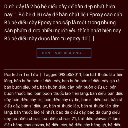
Dưới đây là 2 bộ bệ điếu cày để bàn đẹp nhất hiện
nay: 1.Bộ bệ điếu cày để bàn chất liệu Epoxy cao cấp
Bộ bệ điếu cày Epoxy cao cấp là một trong những
sản phẩm được nhiều người yêu thích nhất hiện nay.
Bộ bệ điếu này được làm từ epoxy đổ […]
CONTINUE READING
→
Posted in
Tin Tức
|
Tagged
0985858011
,
bài hát thuốc lào tiên
lãng
,
bán buôn bán sỉ điếu cày
,
ban buôn bán sỉ điếu cày giá rẻ
,
bán buôn điếu bát
,
bán buôn điếu cày
,
bán buôn điếu ục
,
bán
buôn thuốc lào
,
bán buôn thuốc lào tiên lãng
,
bán điếu
,
bán điếu
cày
,
bán điếu cày tre
,
bán điếu cày uy tín
,
bán sỉ điếu bát
,
bán sỉ
điếu cày
,
bán sỉ điếu ục
,
bán sỉ thuốc lào
,
bán sỉ thuốc lào tiên
lãng
,
bán thuốc lào rẻ nhất
,
bao da điếu cày
,
bao da đựng điếu
cày
,
bát điếu chivas
,
bát điếu chivas 21
,
bát điếu chivas 21.làm
điếu bằng chai chivas
,
bệ điếu cày
,
bệ điếu cày bằng gỗ
,
bệ điếu