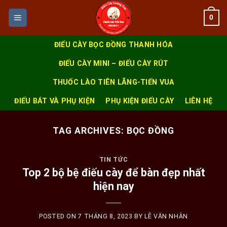
Skip
0
to
content
ĐIẾU CÀY BỌC ĐỒNG THANH HÓA
ĐIẾU CÀY MINI – ĐIẾU CÀY RÚT
THUỐC LÀO TIÊN LÃNG-TIẾN VUA
ĐIẾU BÁT VÀ PHỤ KIỆN
PHỤ KIỆN ĐIẾU CÀY
LIÊN HỆ
TAG ARCHIVES:
BỌC ĐỒNG
TIN TỨC
Top 2 bộ bệ điếu cày để bàn đẹp nhất
hiện nay
POSTED ON
7 THÁNG 8, 2023
BY
LÊ VĂN NHÂN