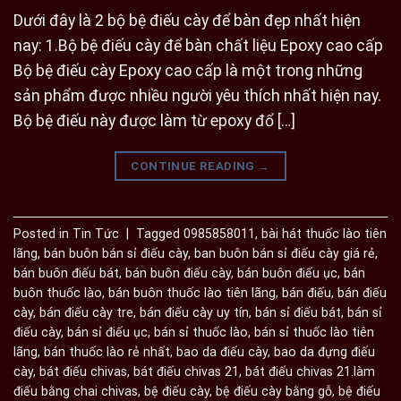
Dưới đây là 2 bộ bệ điếu cày để bàn đẹp nhất hiện
nay: 1.Bộ bệ điếu cày để bàn chất liệu Epoxy cao cấp
Bộ bệ điếu cày Epoxy cao cấp là một trong những
sản phẩm được nhiều người yêu thích nhất hiện nay.
Bộ bệ điếu này được làm từ epoxy đổ […]
CONTINUE READING
→
Posted in
Tin Tức
|
Tagged
0985858011
,
bài hát thuốc lào tiên
lãng
,
bán buôn bán sỉ điếu cày
,
ban buôn bán sỉ điếu cày giá rẻ
,
bán buôn điếu bát
,
bán buôn điếu cày
,
bán buôn điếu ục
,
bán
buôn thuốc lào
,
bán buôn thuốc lào tiên lãng
,
bán điếu
,
bán điếu
cày
,
bán điếu cày tre
,
bán điếu cày uy tín
,
bán sỉ điếu bát
,
bán sỉ
điếu cày
,
bán sỉ điếu ục
,
bán sỉ thuốc lào
,
bán sỉ thuốc lào tiên
lãng
,
bán thuốc lào rẻ nhất
,
bao da điếu cày
,
bao da đựng điếu
cày
,
bát điếu chivas
,
bát điếu chivas 21
,
bát điếu chivas 21.làm
điếu bằng chai chivas
,
bệ điếu cày
,
bệ điếu cày bằng gỗ
,
bệ điếu