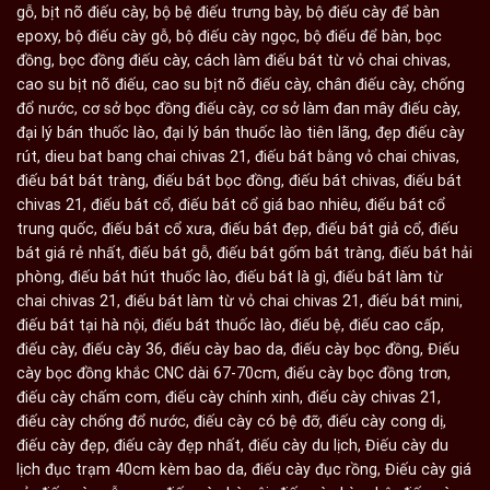
gỗ
,
bịt nõ điếu cày
,
bộ bệ điếu trưng bày
,
bộ điếu cày để bàn
epoxy
,
bộ điếu cày gỗ
,
bộ điếu cày ngọc
,
bộ điếu để bàn
,
bọc
đồng
,
bọc đồng điếu cày
,
cách làm điếu bát từ vỏ chai chivas
,
cao su bịt nõ điếu
,
cao su bịt nõ điếu cày
,
chân điếu cày
,
chống
đổ nước
,
cơ sở bọc đồng điếu cày
,
cơ sở làm đan mây điếu cày
,
đại lý bán thuốc lào
,
đại lý bán thuốc lào tiên lãng
,
đẹp điếu cày
rút
,
dieu bat bang chai chivas 21
,
điếu bát bằng vỏ chai chivas
,
điếu bát bát tràng
,
điếu bát bọc đồng
,
điếu bát chivas
,
điếu bát
chivas 21
,
điếu bát cổ
,
điếu bát cổ giá bao nhiêu
,
điếu bát cổ
trung quốc
,
điếu bát cổ xưa
,
điếu bát đẹp
,
điếu bát giả cổ
,
điếu
bát giá rẻ nhất
,
điếu bát gỗ
,
điếu bát gốm bát tràng
,
điếu bát hải
phòng
,
điếu bát hút thuốc lào
,
điếu bát là gì
,
điếu bát làm từ
chai chivas 21
,
điếu bát làm từ vỏ chai chivas 21
,
điếu bát mini
,
điếu bát tại hà nội
,
điếu bát thuốc lào
,
điếu bệ
,
điếu cao cấp
,
điếu cày
,
điếu cày 36
,
điếu cày bao da
,
điếu cày bọc đồng
,
Điếu
cày bọc đồng khắc CNC dài 67-70cm
,
điếu cày bọc đồng trơn
,
điếu cày chấm com
,
điếu cày chính xinh
,
điếu cày chivas 21
,
điếu cày chống đổ nước
,
điếu cày có bệ đỡ
,
điếu cày cong dị
,
điếu cày đẹp
,
điếu cày đẹp nhất
,
điếu cày du lịch
,
Điếu cày du
lịch đục trạm 40cm kèm bao da
,
điếu cày đục rồng
,
Điếu cày giá