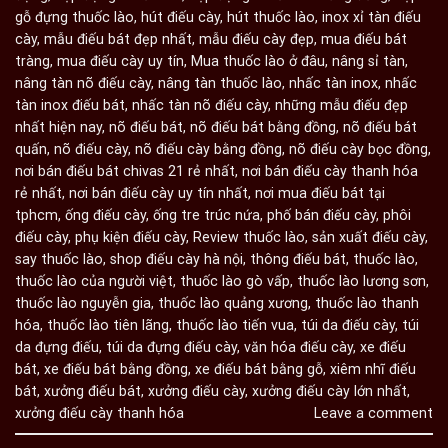
gỗ đựng thuốc lào
,
hút điếu cày
,
hút thuốc lào
,
inox xỉ tàn điếu
cày
,
mẫu điếu bát đẹp nhất
,
mẫu điếu cày đẹp
,
mua điếu bát
tràng
,
mua điếu cày uy tín
,
Mua thuốc lào ở đâu
,
nâng sỉ tàn
,
nâng tàn nõ điếu cày
,
nâng tàn thuốc lào
,
nhấc tàn inox
,
nhấc
tàn inox điếu bát
,
nhấc tàn nõ điếu cày
,
những mẫu điếu đẹp
nhất hiện nay
,
nõ điếu bát
,
nõ điếu bát bằng đồng
,
nõ điếu bát
quấn
,
nõ điếu cày
,
nõ điếu cày bằng đồng
,
nõ điếu cày bọc đồng
,
nơi bán điếu bát chivas 21 rẻ nhất
,
nơi bán điếu cày thanh hóa
rẻ nhất
,
nơi bán điếu cày uy tín nhất
,
nơi mua điếu bát tại
tphcm
,
ống điếu cày
,
ống tre trúc nứa
,
phố bán điếu cày
,
phôi
điếu cày
,
phụ kiện điếu cày
,
Review thuốc lào
,
sản xuất điếu cày
,
say thuốc lào
,
shop điếu cày hà nội
,
thông điếu bát
,
thuốc lào
,
thuốc lào của người việt
,
thuốc lào gò vấp
,
thuốc lào lương sơn
,
thuốc lào nguyễn gia
,
thuốc lào quảng xương
,
thuốc lào thanh
hóa
,
thuốc lào tiên lãng
,
thuốc lào tiến vua
,
túi da điếu cày
,
túi
da đựng điếu
,
túi da đựng điếu cày
,
văn hóa điếu cày
,
xe điếu
bát
,
xe điếu bát bằng đồng
,
xe điếu bát bằng gỗ
,
xiêm nhĩ điếu
bát
,
xưởng điếu bát
,
xưởng điếu cày
,
xưởng điếu cày lớn nhất
,
xưởng điếu cày thanh hóa
Leave a comment