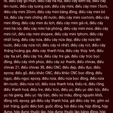
rẻ
,
điếu cày gỗ mun
,
điếu cày hà nội
,
điếu cày kèm bệ
,
điếu cày
lên nước
,
điếu cày lương sơn
,
điếu cày mini
,
điếu cày mini 15cm
,
điếu cày mini 20cm
,
điếu cày mini bằng đồng
,
điếu cày mini bỏ
túi
,
điếu cày mini chống đổ nước
,
điếu cày mini custom
,
điếu cày
mini đồng
,
điếu cày mini du lịch
,
điếu cày mini giá rẻ
,
điếu cày
mini hà nội
,
điếu cày mini hải phòng
,
điếu cày mini inox
,
điếu cày
mini rút
,
điếu cày mini shopee
,
điếu cày mini tphcm
,
điếu cày
nhất long
,
điếu cày nứa
,
điếu cày nứa đẹp
,
điếu cày nứa lên
nước
,
điếu cày nứa rút
,
điếu cày rẻ nhất
,
điếu cày rút
,
điếu cày
thắng hoàng gia
,
điếu cày thanh hóa
,
điếu cày thủy tinh
,
điếu
cày tia sét
,
điếu cày tre
,
điếu cày tre gai
,
điếu cày trúc bọc
đồng
,
điếu cày vĩnh phúc
,
điếu cày xứ thanh
,
điếu chivas
,
điếu
chivas 21
,
điếu chivas 38
,
điếu CNC
,
điếu đẹp
,
điếu đục
,
điếu
epoxy
,
điếu gỗ
,
điếu khắc CNC
,
điếu khắc CNC bọc đồng
,
điếu
ngọc
,
điếu ngọc epoxy
,
điếu nứa
,
điếu nứa bọc đồng
,
điếu nứa
lên nước
,
điếu nứa rút
,
điếu nứa thanh hóa
,
Điếu rẻ
,
điếu rồng
,
điếu thanh hoá
,
điếu tre
,
điếu trúc
,
điếu ục
,
điếu ục dân tộc
,
điếu
ục hà giang
,
điếu ục tây bắc
,
điếu xứ màu
,
đồng nguyên khối
,
đồng nổi
,
epoxy
,
giá điếu cày thanh hóa
,
giá điếu cày tre
,
gốm sứ
bát tràng
,
guốc điếu bát
,
guốc đồng
,
hội điếu cày
,
hộp đồng
,
hộp
đựng
,
hộp đựng thuốc lào
,
hộp đựng thuốc lào bằng đồng
,
hộp