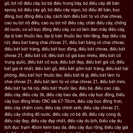
gỗ
,
bịt nõ điếu cày
,
bộ bệ điếu trưng bày
,
bộ điếu cày để bàn
epoxy
,
bộ điếu cày gỗ
,
bộ điếu cày ngọc
,
bộ điếu để bàn
,
bọc
đồng
,
bọc đồng điếu cày
,
cách làm điếu bát từ vỏ chai chivas
,
cao su bịt nõ điếu
,
cao su bịt nõ điếu cày
,
chân điếu cày
,
chống
đổ nước
,
cơ sở bọc đồng điếu cày
,
cơ sở làm đan mây điếu cày
,
đại lý bán thuốc lào
,
đại lý bán thuốc lào tiên lãng
,
đẹp điếu cày
rút
,
dieu bat bang chai chivas 21
,
điếu bát bằng vỏ chai chivas
,
điếu bát bát tràng
,
điếu bát bọc đồng
,
điếu bát chivas
,
điếu bát
chivas 21
,
điếu bát cổ
,
điếu bát cổ giá bao nhiêu
,
điếu bát cổ
trung quốc
,
điếu bát cổ xưa
,
điếu bát đẹp
,
điếu bát giả cổ
,
điếu
bát giá rẻ nhất
,
điếu bát gỗ
,
điếu bát gốm bát tràng
,
điếu bát hải
phòng
,
điếu bát hút thuốc lào
,
điếu bát là gì
,
điếu bát làm từ
chai chivas 21
,
điếu bát làm từ vỏ chai chivas 21
,
điếu bát mini
,
điếu bát tại hà nội
,
điếu bát thuốc lào
,
điếu bệ
,
điếu cao cấp
,
điếu cày
,
điếu cày 36
,
điếu cày bao da
,
điếu cày bọc đồng
,
Điếu
cày bọc đồng khắc CNC dài 67-70cm
,
điếu cày bọc đồng trơn
,
điếu cày chấm com
,
điếu cày chính xinh
,
điếu cày chivas 21
,
điếu cày chống đổ nước
,
điếu cày có bệ đỡ
,
điếu cày cong dị
,
điếu cày đẹp
,
điếu cày đẹp nhất
,
điếu cày du lịch
,
Điếu cày du
lịch đục trạm 40cm kèm bao da
,
điếu cày đục rồng
,
Điếu cày giá