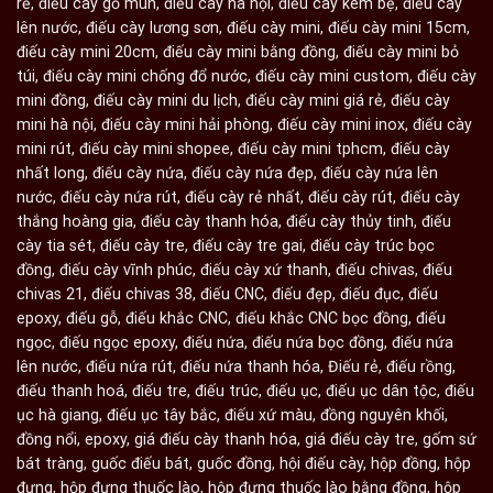
rẻ
,
điếu cày gỗ mun
,
điếu cày hà nội
,
điếu cày kèm bệ
,
điếu cày
lên nước
,
điếu cày lương sơn
,
điếu cày mini
,
điếu cày mini 15cm
,
điếu cày mini 20cm
,
điếu cày mini bằng đồng
,
điếu cày mini bỏ
túi
,
điếu cày mini chống đổ nước
,
điếu cày mini custom
,
điếu cày
mini đồng
,
điếu cày mini du lịch
,
điếu cày mini giá rẻ
,
điếu cày
mini hà nội
,
điếu cày mini hải phòng
,
điếu cày mini inox
,
điếu cày
mini rút
,
điếu cày mini shopee
,
điếu cày mini tphcm
,
điếu cày
nhất long
,
điếu cày nứa
,
điếu cày nứa đẹp
,
điếu cày nứa lên
nước
,
điếu cày nứa rút
,
điếu cày rẻ nhất
,
điếu cày rút
,
điếu cày
thắng hoàng gia
,
điếu cày thanh hóa
,
điếu cày thủy tinh
,
điếu
cày tia sét
,
điếu cày tre
,
điếu cày tre gai
,
điếu cày trúc bọc
đồng
,
điếu cày vĩnh phúc
,
điếu cày xứ thanh
,
điếu chivas
,
điếu
chivas 21
,
điếu chivas 38
,
điếu CNC
,
điếu đẹp
,
điếu đục
,
điếu
epoxy
,
điếu gỗ
,
điếu khắc CNC
,
điếu khắc CNC bọc đồng
,
điếu
ngọc
,
điếu ngọc epoxy
,
điếu nứa
,
điếu nứa bọc đồng
,
điếu nứa
lên nước
,
điếu nứa rút
,
điếu nứa thanh hóa
,
Điếu rẻ
,
điếu rồng
,
điếu thanh hoá
,
điếu tre
,
điếu trúc
,
điếu ục
,
điếu ục dân tộc
,
điếu
ục hà giang
,
điếu ục tây bắc
,
điếu xứ màu
,
đồng nguyên khối
,
đồng nổi
,
epoxy
,
giá điếu cày thanh hóa
,
giá điếu cày tre
,
gốm sứ
bát tràng
,
guốc điếu bát
,
guốc đồng
,
hội điếu cày
,
hộp đồng
,
hộp
đựng
,
hộp đựng thuốc lào
,
hộp đựng thuốc lào bằng đồng
,
hộp