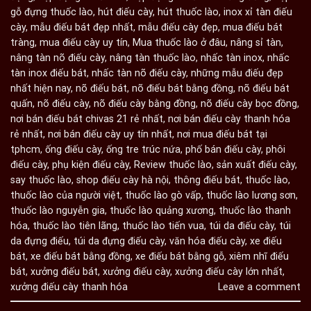
gỗ đựng thuốc lào
,
hút điếu cày
,
hút thuốc lào
,
inox xỉ tàn điếu
cày
,
mẫu điếu bát đẹp nhất
,
mẫu điếu cày đẹp
,
mua điếu bát
tràng
,
mua điếu cày uy tín
,
Mua thuốc lào ở đâu
,
nâng sỉ tàn
,
nâng tàn nõ điếu cày
,
nâng tàn thuốc lào
,
nhấc tàn inox
,
nhấc
tàn inox điếu bát
,
nhấc tàn nõ điếu cày
,
những mẫu điếu đẹp
nhất hiện nay
,
nõ điếu bát
,
nõ điếu bát bằng đồng
,
nõ điếu bát
quấn
,
nõ điếu cày
,
nõ điếu cày bằng đồng
,
nõ điếu cày bọc đồng
,
nơi bán điếu bát chivas 21 rẻ nhất
,
nơi bán điếu cày thanh hóa
rẻ nhất
,
nơi bán điếu cày uy tín nhất
,
nơi mua điếu bát tại
tphcm
,
ống điếu cày
,
ống tre trúc nứa
,
phố bán điếu cày
,
phôi
điếu cày
,
phụ kiện điếu cày
,
Review thuốc lào
,
sản xuất điếu cày
,
say thuốc lào
,
shop điếu cày hà nội
,
thông điếu bát
,
thuốc lào
,
thuốc lào của người việt
,
thuốc lào gò vấp
,
thuốc lào lương sơn
,
thuốc lào nguyễn gia
,
thuốc lào quảng xương
,
thuốc lào thanh
hóa
,
thuốc lào tiên lãng
,
thuốc lào tiến vua
,
túi da điếu cày
,
túi
da đựng điếu
,
túi da đựng điếu cày
,
văn hóa điếu cày
,
xe điếu
bát
,
xe điếu bát bằng đồng
,
xe điếu bát bằng gỗ
,
xiêm nhĩ điếu
bát
,
xưởng điếu bát
,
xưởng điếu cày
,
xưởng điếu cày lớn nhất
,
xưởng điếu cày thanh hóa
Leave a comment