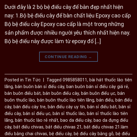
Dưới đây là 2 bộ bệ điếu cày để bàn đẹp nhất hiện
nay: 1.Bộ bệ điếu cày để bàn chất liệu Epoxy cao cấp
Bộ bệ điếu cày Epoxy cao cấp là một trong những
sản phẩm được nhiều người yêu thích nhất hiện nay.
Bộ bệ điếu này được làm từ epoxy đổ […]
CONTINUE READING
→
Posted in
Tin Tức
|
Tagged
0985858011
,
bài hát thuốc lào tiên
lãng
,
bán buôn bán sỉ điếu cày
,
ban buôn bán sỉ điếu cày giá rẻ
,
bán buôn điếu bát
,
bán buôn điếu cày
,
bán buôn điếu ục
,
bán
buôn thuốc lào
,
bán buôn thuốc lào tiên lãng
,
bán điếu
,
bán điếu
cày
,
bán điếu cày tre
,
bán điếu cày uy tín
,
bán sỉ điếu bát
,
bán sỉ
điếu cày
,
bán sỉ điếu ục
,
bán sỉ thuốc lào
,
bán sỉ thuốc lào tiên
lãng
,
bán thuốc lào rẻ nhất
,
bao da điếu cày
,
bao da đựng điếu
cày
,
bát điếu chivas
,
bát điếu chivas 21
,
bát điếu chivas 21.làm
điếu bằng chai chivas
,
bệ điếu cày
,
bệ điếu cày bằng gỗ
,
bệ điếu