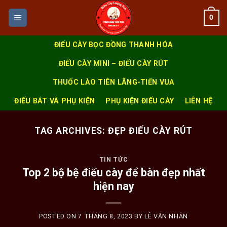
Skip
0
to
content
ĐIẾU CÀY BỌC ĐỒNG THANH HÓA
ĐIẾU CÀY MINI – ĐIẾU CÀY RÚT
THUỐC LÀO TIÊN LÃNG-TIẾN VUA
ĐIẾU BÁT VÀ PHỤ KIỆN
PHỤ KIỆN ĐIẾU CÀY
LIÊN HỆ
TAG ARCHIVES:
ĐẸP ĐIẾU CÀY RÚT
TIN TỨC
Top 2 bộ bệ điếu cày để bàn đẹp nhất
hiện nay
POSTED ON
7 THÁNG 8, 2023
BY
LÊ VĂN NHÂN