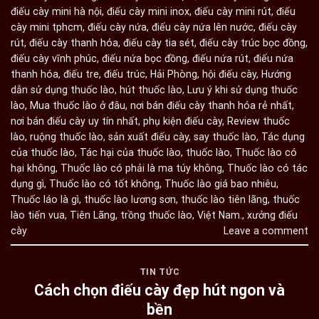
điếu cày mini hà nội
,
điếu cày mini inox
,
điếu cày mini rút
,
điếu
cày mini tphcm
,
điếu cày nứa
,
điếu cày nứa lên nước
,
điếu cày
rút
,
điếu cày thanh hóa
,
điếu cày tia sét
,
điếu cày trúc bọc đồng
,
điếu cày vĩnh phúc
,
điếu nứa bọc đồng
,
điếu nứa rút
,
điếu nứa
thanh hóa
,
điếu tre
,
điếu trúc
,
Hải Phòng
,
hội điếu cày
,
Hướng
dẫn sử dụng thuốc lào
,
hút thuốc lào
,
Lưu ý khi sử dụng thuốc
lào
,
Mua thuốc lào ở đâu
,
nơi bán điếu cày thanh hóa rẻ nhất
,
nơi bán điếu cày uy tín nhất
,
phụ kiện điếu cày
,
Review thuốc
lào
,
ruộng thuốc lào
,
sản xuất điếu cày
,
say thuốc lào
,
Tác dụng
của thuốc lào
,
Tác hại của thuốc lào
,
thuốc lào
,
Thuốc lào có
hại không
,
Thuốc lào có phải là ma túy không
,
Thuốc lào có tác
dụng gì
,
Thuốc lào có tốt không
,
Thuốc lào giá bao nhiêu
,
Thuốc láo là gì
,
thuốc lào lương sơn
,
thuốc lào tiên lãng
,
thuốc
lào tiến vua
,
Tiên Lãng
,
trồng thuốc lào
,
Việt Nam.
,
xưởng điếu
cày
Leave a comment
TIN TỨC
Cách chọn điếu cày đẹp hút ngon và
bền