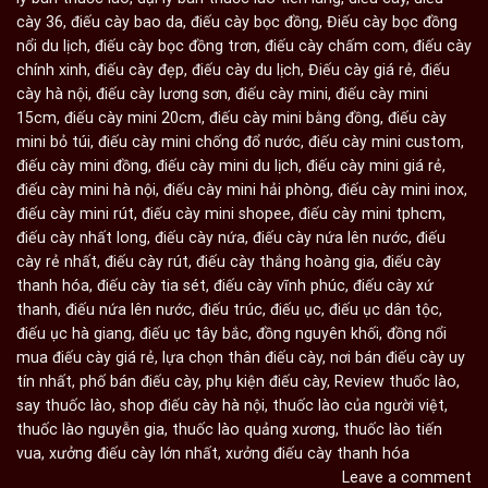
cày 36
,
điếu cày bao da
,
điếu cày bọc đồng
,
Điếu cày bọc đồng
nổi du lịch
,
điếu cày bọc đồng trơn
,
điếu cày chấm com
,
điếu cày
chính xinh
,
điếu cày đẹp
,
điếu cày du lịch
,
Điếu cày giá rẻ
,
điếu
cày hà nội
,
điếu cày lương sơn
,
điếu cày mini
,
điếu cày mini
15cm
,
điếu cày mini 20cm
,
điếu cày mini bằng đồng
,
điếu cày
mini bỏ túi
,
điếu cày mini chống đổ nước
,
điếu cày mini custom
,
điếu cày mini đồng
,
điếu cày mini du lịch
,
điếu cày mini giá rẻ
,
điếu cày mini hà nội
,
điếu cày mini hải phòng
,
điếu cày mini inox
,
điếu cày mini rút
,
điếu cày mini shopee
,
điếu cày mini tphcm
,
điếu cày nhất long
,
điếu cày nứa
,
điếu cày nứa lên nước
,
điếu
cày rẻ nhất
,
điếu cày rút
,
điếu cày thắng hoàng gia
,
điếu cày
thanh hóa
,
điếu cày tia sét
,
điếu cày vĩnh phúc
,
điếu cày xứ
thanh
,
điếu nứa lên nước
,
điếu trúc
,
điếu ục
,
điếu ục dân tộc
,
điếu ục hà giang
,
điếu ục tây bắc
,
đồng nguyên khối
,
đồng nổi
mua điếu cày giá rẻ
,
lựa chọn thân điếu cày
,
nơi bán điếu cày uy
tín nhất
,
phố bán điếu cày
,
phụ kiện điếu cày
,
Review thuốc lào
,
say thuốc lào
,
shop điếu cày hà nội
,
thuốc lào của người việt
,
thuốc lào nguyễn gia
,
thuốc lào quảng xương
,
thuốc lào tiến
vua
,
xưởng điếu cày lớn nhất
,
xưởng điếu cày thanh hóa
Leave a comment