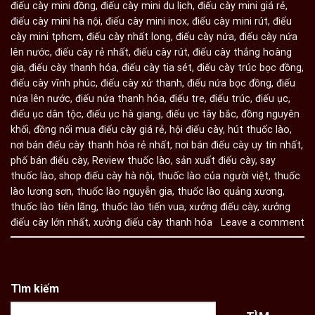
điếu cày mini đồng
,
điếu cày mini du lịch
,
điếu cày mini giá rẻ
,
điếu cày mini hà nội
,
điếu cày mini inox
,
điếu cày mini rút
,
điếu
cày mini tphcm
,
điếu cày nhất long
,
điếu cày nứa
,
điếu cày nứa
lên nước
,
điếu cày rẻ nhất
,
điếu cày rút
,
điếu cày thắng hoàng
gia
,
điếu cày thanh hóa
,
điếu cày tia sét
,
điếu cày trúc bọc đồng
,
điếu cày vĩnh phúc
,
điếu cày xứ thanh
,
điếu nứa bọc đồng
,
điếu
nứa lên nước
,
điếu nứa thanh hóa
,
điếu tre
,
điếu trúc
,
điếu ục
,
điếu ục dân tộc
,
điếu ục hà giang
,
điếu ục tây bắc
,
đồng nguyên
khối
,
đồng nổi mua điếu cày giá rẻ
,
hội điếu cày
,
hút thuốc lào
,
nơi bán điếu cày thanh hóa rẻ nhất
,
nơi bán điếu cày uy tín nhất
,
phố bán điếu cày
,
Review thuốc lào
,
sản xuất điếu cày
,
say
thuốc lào
,
shop điếu cày hà nội
,
thuốc lào của người việt
,
thuốc
lào lương sơn
,
thuốc lào nguyễn gia
,
thuốc lào quảng xương
,
thuốc lào tiên lãng
,
thuốc lào tiến vua
,
xưởng điếu cày
,
xưởng
điếu cày lớn nhất
,
xưởng điếu cày thanh hóa
Leave a comment
Tìm kiếm