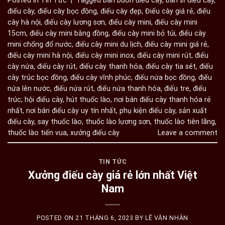
điếu cày
,
điếu cày bọc đồng
,
điếu cày đẹp
,
Điếu cày giá rẻ
,
điếu
cày hà nội
,
điếu cày lương sơn
,
điếu cày mini
,
điếu cày mini
15cm
,
điếu cày mini bằng đồng
,
điếu cày mini bỏ túi
,
điếu cày
mini chống đổ nước
,
điếu cày mini du lịch
,
điếu cày mini giá rẻ
,
điếu cày mini hà nội
,
điếu cày mini inox
,
điếu cày mini rút
,
điếu
cày nứa
,
điếu cày rút
,
điếu cày thanh hóa
,
điếu cày tia sét
,
điếu
cày trúc bọc đồng
,
điếu cày vĩnh phúc
,
điếu nứa bọc đồng
,
điếu
nứa lên nước
,
điếu nứa rút
,
điếu nứa thanh hóa
,
điếu tre
,
điếu
trúc
,
hội điếu cày
,
hút thuốc lào
,
nơi bán điếu cày thanh hóa rẻ
nhất
,
nơi bán điếu cày uy tín nhất
,
phụ kiện điếu cày
,
sản xuất
điếu cày
,
say thuốc lào
,
thuốc lào lương sơn
,
thuốc lào tiên lãng
,
thuốc lào tiến vua
,
xưởng điếu cày
Leave a comment
TIN TỨC
Xưởng điếu cày giá rẻ lớn nhất Việt
Nam
POSTED ON
21 THÁNG 6, 2023
BY
LÊ VĂN NHÂN