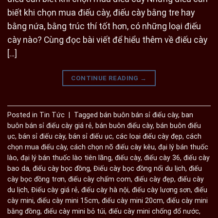
biết khi chọn mua điếu cày, điếu cày bằng tre hay
bằng nứa, bằng trúc thí tốt hơn, có những loại điếu
cày nào? Cùng đọc bài viết để hiểu thêm về điếu cày
[…]
CONTINUE READING
→
Posted in
Tin Tức
|
Tagged
bán buôn bán sỉ điếu cày
,
ban
buôn bán sỉ điếu cày giá rẻ
,
bán buôn điếu cày
,
bán buôn điếu
ục
,
bán sỉ điếu cày
,
bán sỉ điếu ục
,
các loại điếu cày đẹp
,
cách
chọn mua điếu cày
,
cách chọn nõ điếu cày kêu
,
đại lý bán thuốc
lào
,
đại lý bán thuốc lào tiên lãng
,
điếu cày
,
điếu cày 36
,
điếu cày
bao da
,
điếu cày bọc đồng
,
Điếu cày bọc đồng nổi du lịch
,
điếu
cày bọc đồng trơn
,
điếu cày chấm com
,
điếu cày đẹp
,
điếu cày
du lịch
,
Điếu cày giá rẻ
,
điếu cày hà nội
,
điếu cày lương sơn
,
điếu
cày mini
,
điếu cày mini 15cm
,
điếu cày mini 20cm
,
điếu cày mini
bằng đồng
,
điếu cày mini bỏ túi
,
điếu cày mini chống đổ nước
,