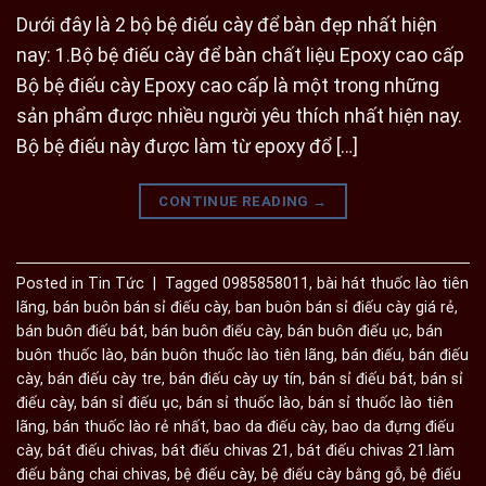
Dưới đây là 2 bộ bệ điếu cày để bàn đẹp nhất hiện
nay: 1.Bộ bệ điếu cày để bàn chất liệu Epoxy cao cấp
Bộ bệ điếu cày Epoxy cao cấp là một trong những
sản phẩm được nhiều người yêu thích nhất hiện nay.
Bộ bệ điếu này được làm từ epoxy đổ […]
CONTINUE READING
→
Posted in
Tin Tức
|
Tagged
0985858011
,
bài hát thuốc lào tiên
lãng
,
bán buôn bán sỉ điếu cày
,
ban buôn bán sỉ điếu cày giá rẻ
,
bán buôn điếu bát
,
bán buôn điếu cày
,
bán buôn điếu ục
,
bán
buôn thuốc lào
,
bán buôn thuốc lào tiên lãng
,
bán điếu
,
bán điếu
cày
,
bán điếu cày tre
,
bán điếu cày uy tín
,
bán sỉ điếu bát
,
bán sỉ
điếu cày
,
bán sỉ điếu ục
,
bán sỉ thuốc lào
,
bán sỉ thuốc lào tiên
lãng
,
bán thuốc lào rẻ nhất
,
bao da điếu cày
,
bao da đựng điếu
cày
,
bát điếu chivas
,
bát điếu chivas 21
,
bát điếu chivas 21.làm
điếu bằng chai chivas
,
bệ điếu cày
,
bệ điếu cày bằng gỗ
,
bệ điếu