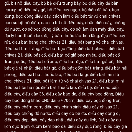
gỗ
,
bịt nõ điếu cày
,
bộ bệ điếu trưng bày
,
bộ điếu cày để bàn
epoxy
,
bộ điếu cày gỗ
,
bộ điếu cày ngọc
,
bộ điếu để bàn
,
bọc
đồng
,
bọc đồng điếu cày
,
cách làm điếu bát từ vỏ chai chivas
,
cao su bịt nõ điếu
,
cao su bịt nõ điếu cày
,
chân điếu cày
,
chống
đổ nước
,
cơ sở bọc đồng điếu cày
,
cơ sở làm đan mây điếu cày
,
đại lý bán thuốc lào
,
đại lý bán thuốc lào tiên lãng
,
đẹp điếu cày
rút
,
dieu bat bang chai chivas 21
,
điếu bát bằng vỏ chai chivas
,
điếu bát bát tràng
,
điếu bát bọc đồng
,
điếu bát chivas
,
điếu bát
chivas 21
,
điếu bát cổ
,
điếu bát cổ giá bao nhiêu
,
điếu bát cổ
trung quốc
,
điếu bát cổ xưa
,
điếu bát đẹp
,
điếu bát giả cổ
,
điếu
bát giá rẻ nhất
,
điếu bát gỗ
,
điếu bát gốm bát tràng
,
điếu bát hải
phòng
,
điếu bát hút thuốc lào
,
điếu bát là gì
,
điếu bát làm từ
chai chivas 21
,
điếu bát làm từ vỏ chai chivas 21
,
điếu bát mini
,
điếu bát tại hà nội
,
điếu bát thuốc lào
,
điếu bệ
,
điếu cao cấp
,
điếu cày
,
điếu cày 36
,
điếu cày bao da
,
điếu cày bọc đồng
,
Điếu
cày bọc đồng khắc CNC dài 67-70cm
,
điếu cày bọc đồng trơn
,
điếu cày chấm com
,
điếu cày chính xinh
,
điếu cày chivas 21
,
điếu cày chống đổ nước
,
điếu cày có bệ đỡ
,
điếu cày cong dị
,
điếu cày đẹp
,
điếu cày đẹp nhất
,
điếu cày du lịch
,
Điếu cày du
lịch đục trạm 40cm kèm bao da
,
điếu cày đục rồng
,
Điếu cày giá