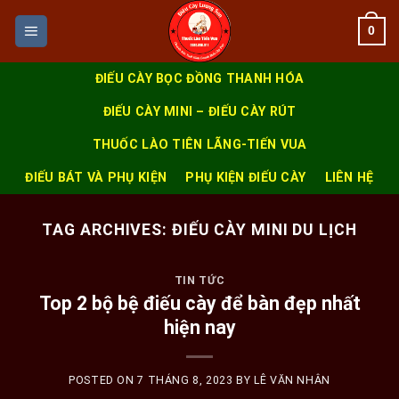
Skip
0
to
content
ĐIẾU CÀY BỌC ĐỒNG THANH HÓA
ĐIẾU CÀY MINI – ĐIẾU CÀY RÚT
THUỐC LÀO TIÊN LÃNG-TIẾN VUA
ĐIẾU BÁT VÀ PHỤ KIỆN
PHỤ KIỆN ĐIẾU CÀY
LIÊN HỆ
TAG ARCHIVES:
ĐIẾU CÀY MINI DU LỊCH
TIN TỨC
Top 2 bộ bệ điếu cày để bàn đẹp nhất
hiện nay
POSTED ON
7 THÁNG 8, 2023
BY
LÊ VĂN NHÂN