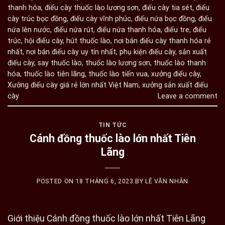
thanh hóa
,
điếu cày thuốc lào lương sơn
,
điếu cày tia sét
,
điếu
cày trúc bọc đồng
,
điếu cày vĩnh phúc
,
điếu nứa bọc đồng
,
điếu
nứa lên nước
,
điếu nứa rút
,
điếu nứa thanh hóa
,
điếu tre
,
điếu
trúc
,
hội điếu cày
,
hút thuốc lào
,
nơi bán điếu cày thanh hóa rẻ
nhất
,
nơi bán điếu cày uy tín nhất
,
phụ kiện điếu cày
,
sản xuất
điếu cày
,
say thuốc lào
,
thuốc lào lương sơn
,
thuốc lào thanh
hóa
,
thuốc lào tiên lãng
,
thuốc lào tiến vua
,
xưởng điếu cày
,
Xưởng điếu cày giá rẻ lớn nhất Việt Nam
,
xưởng sản xuất điếu
cày
Leave a comment
TIN TỨC
Cánh đồng thuốc lào lớn nhất Tiên
Lãng
POSTED ON
18 THÁNG 6, 2023
BY
LÊ VĂN NHÂN
Giới thiệu Cánh đồng thuốc lào lớn nhất Tiên Lãng