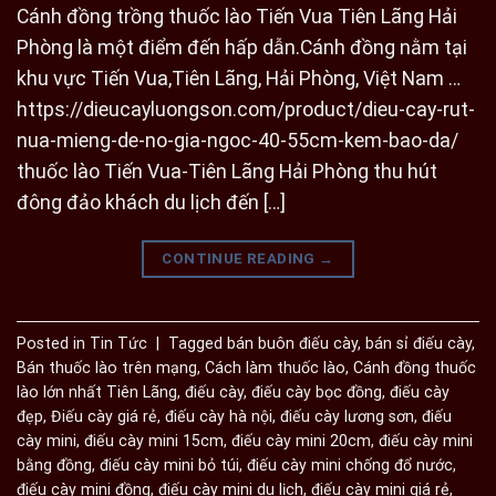
Cánh đồng trồng thuốc lào Tiến Vua Tiên Lãng Hải
Phòng là một điểm đến hấp dẫn.Cánh đồng nằm tại
khu vực Tiến Vua,Tiên Lãng, Hải Phòng, Việt Nam …
https://dieucayluongson.com/product/dieu-cay-rut-
nua-mieng-de-no-gia-ngoc-40-55cm-kem-bao-da/
thuốc lào Tiến Vua-Tiên Lãng Hải Phòng thu hút
đông đảo khách du lịch đến […]
CONTINUE READING
→
Posted in
Tin Tức
|
Tagged
bán buôn điếu cày
,
bán sỉ điếu cày
,
Bán thuốc lào trên mạng
,
Cách làm thuốc lào
,
Cánh đồng thuốc
lào lớn nhất Tiên Lãng
,
điếu cày
,
điếu cày bọc đồng
,
điếu cày
đẹp
,
Điếu cày giá rẻ
,
điếu cày hà nội
,
điếu cày lương sơn
,
điếu
cày mini
,
điếu cày mini 15cm
,
điếu cày mini 20cm
,
điếu cày mini
bằng đồng
,
điếu cày mini bỏ túi
,
điếu cày mini chống đổ nước
,
điếu cày mini đồng
,
điếu cày mini du lịch
,
điếu cày mini giá rẻ
,