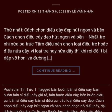
POSTED ON
12 THÁNG 6, 2023
BY
LÊ VĂN NHÂN
Thứ nhất: Cách chọn điếu cày đẹp hút ngon và bền
Cách chọn điếu cày đẹp hút ngon và bền – Nhất tre
nhì nứa ba trúc Tầm điếu nên chọn loại điếu tre hoặc
điếu nứa dầy. vì loại tre hay nứa dầy thì khi rơi đổ ít bị
dập vỡ hơn. và đường […]
CONTINUE READING
→
Posted in
Tin Tức
|
Tagged
bán buôn bán sỉ điếu cày
,
ban
buôn bán sỉ điếu cày giá rẻ
,
bán buôn điếu cày
,
bán buôn điếu
ục
,
bán sỉ điếu cày
,
bán sỉ điếu ục
,
các loại điếu cày đẹp
,
Cách
chọn điếu cày đẹp hút ngon và bền
,
cách chọn nõ điếu cày
,
đại
lý bán thuốc lào
,
đại lý bán thuốc lào tiên lãng
,
điếu cày
,
điếu