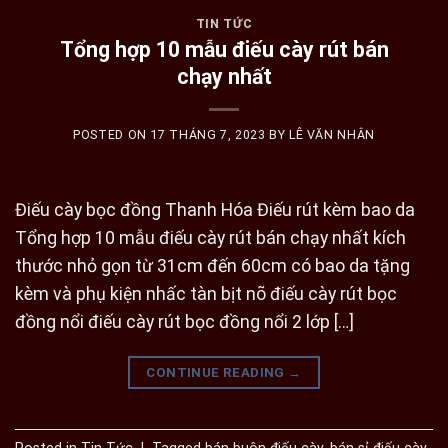
TIN TỨC
Tổng hợp 10 mẫu điếu cày rút bán
chạy nhất
POSTED ON
17 THÁNG 7, 2023
BY
LÊ VĂN NHÂN
Điếu cày bọc đồng Thanh Hóa Điếu rút kèm bao da
Tổng hợp 10 mẫu điếu cày rút bán chạy nhất kích
thước nhỏ gọn từ 31cm đến 60cm có bao da tặng
kèm và phụ kiện nhấc tàn bịt nõ điếu cày rút bọc
đồng nổi điếu cày rút bọc đồng nổi 2 lớp […]
CONTINUE READING
→
Posted in
Tin Tức
|
Tagged
bán buôn điếu cày
,
bán sỉ điếu cày
,