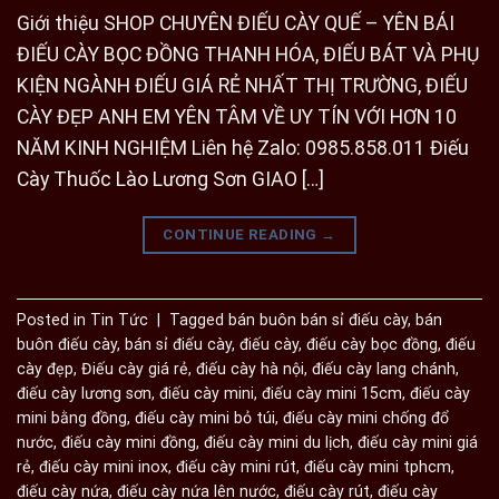
Giới thiệu SHOP CHUYÊN ĐIẾU CÀY QUẾ – YÊN BÁI
ĐIẾU CÀY BỌC ĐỒNG THANH HÓA, ĐIẾU BÁT VÀ PHỤ
KIỆN NGÀNH ĐIẾU GIÁ RẺ NHẤT THỊ TRƯỜNG, ĐIẾU
CÀY ĐẸP ANH EM YÊN TÂM VỀ UY TÍN VỚI HƠN 10
NĂM KINH NGHIỆM Liên hệ Zalo: 0985.858.011 Điếu
Cày Thuốc Lào Lương Sơn GIAO […]
CONTINUE READING
→
Posted in
Tin Tức
|
Tagged
bán buôn bán sỉ điếu cày
,
bán
buôn điếu cày
,
bán sỉ điếu cày
,
điếu cày
,
điếu cày bọc đồng
,
điếu
cày đẹp
,
Điếu cày giá rẻ
,
điếu cày hà nội
,
điếu cày lang chánh
,
điếu cày lương sơn
,
điếu cày mini
,
điếu cày mini 15cm
,
điếu cày
mini bằng đồng
,
điếu cày mini bỏ túi
,
điếu cày mini chống đổ
nước
,
điếu cày mini đồng
,
điếu cày mini du lịch
,
điếu cày mini giá
rẻ
,
điếu cày mini inox
,
điếu cày mini rút
,
điếu cày mini tphcm
,
điếu cày nứa
,
điếu cày nứa lên nước
,
điếu cày rút
,
điếu cày