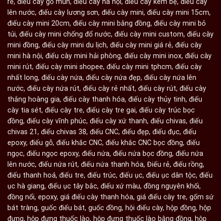
rẻ
,
điếu cày gỗ mun
,
điếu cày hà nội
,
điếu cày kèm bệ
,
điếu cày
lên nước
,
điếu cày lương sơn
,
điếu cày mini
,
điếu cày mini 15cm
,
điếu cày mini 20cm
,
điếu cày mini bằng đồng
,
điếu cày mini bỏ
túi
,
điếu cày mini chống đổ nước
,
điếu cày mini custom
,
điếu cày
mini đồng
,
điếu cày mini du lịch
,
điếu cày mini giá rẻ
,
điếu cày
mini hà nội
,
điếu cày mini hải phòng
,
điếu cày mini inox
,
điếu cày
mini rút
,
điếu cày mini shopee
,
điếu cày mini tphcm
,
điếu cày
nhất long
,
điếu cày nứa
,
điếu cày nứa đẹp
,
điếu cày nứa lên
nước
,
điếu cày nứa rút
,
điếu cày rẻ nhất
,
điếu cày rút
,
điếu cày
thắng hoàng gia
,
điếu cày thanh hóa
,
điếu cày thủy tinh
,
điếu
cày tia sét
,
điếu cày tre
,
điếu cày tre gai
,
điếu cày trúc bọc
đồng
,
điếu cày vĩnh phúc
,
điếu cày xứ thanh
,
điếu chivas
,
điếu
chivas 21
,
điếu chivas 38
,
điếu CNC
,
điếu đẹp
,
điếu đục
,
điếu
epoxy
,
điếu gỗ
,
điếu khắc CNC
,
điếu khắc CNC bọc đồng
,
điếu
ngọc
,
điếu ngọc epoxy
,
điếu nứa
,
điếu nứa bọc đồng
,
điếu nứa
lên nước
,
điếu nứa rút
,
điếu nứa thanh hóa
,
Điếu rẻ
,
điếu rồng
,
điếu thanh hoá
,
điếu tre
,
điếu trúc
,
điếu ục
,
điếu ục dân tộc
,
điếu
ục hà giang
,
điếu ục tây bắc
,
điếu xứ màu
,
đồng nguyên khối
,
đồng nổi
,
epoxy
,
giá điếu cày thanh hóa
,
giá điếu cày tre
,
gốm sứ
bát tràng
,
guốc điếu bát
,
guốc đồng
,
hội điếu cày
,
hộp đồng
,
hộp
đựng
,
hộp đựng thuốc lào
,
hộp đựng thuốc lào bằng đồng
,
hộp