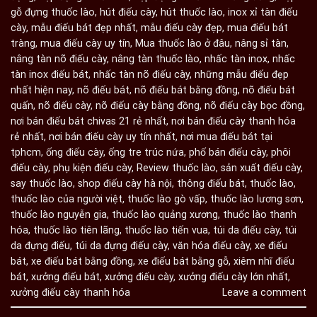
gỗ đựng thuốc lào
,
hút điếu cày
,
hút thuốc lào
,
inox xỉ tàn điếu
cày
,
mẫu điếu bát đẹp nhất
,
mẫu điếu cày đẹp
,
mua điếu bát
tràng
,
mua điếu cày uy tín
,
Mua thuốc lào ở đâu
,
nâng sỉ tàn
,
nâng tàn nõ điếu cày
,
nâng tàn thuốc lào
,
nhấc tàn inox
,
nhấc
tàn inox điếu bát
,
nhấc tàn nõ điếu cày
,
những mẫu điếu đẹp
nhất hiện nay
,
nõ điếu bát
,
nõ điếu bát bằng đồng
,
nõ điếu bát
quấn
,
nõ điếu cày
,
nõ điếu cày bằng đồng
,
nõ điếu cày bọc đồng
,
nơi bán điếu bát chivas 21 rẻ nhất
,
nơi bán điếu cày thanh hóa
rẻ nhất
,
nơi bán điếu cày uy tín nhất
,
nơi mua điếu bát tại
tphcm
,
ống điếu cày
,
ống tre trúc nứa
,
phố bán điếu cày
,
phôi
điếu cày
,
phụ kiện điếu cày
,
Review thuốc lào
,
sản xuất điếu cày
,
say thuốc lào
,
shop điếu cày hà nội
,
thông điếu bát
,
thuốc lào
,
thuốc lào của người việt
,
thuốc lào gò vấp
,
thuốc lào lương sơn
,
thuốc lào nguyễn gia
,
thuốc lào quảng xương
,
thuốc lào thanh
hóa
,
thuốc lào tiên lãng
,
thuốc lào tiến vua
,
túi da điếu cày
,
túi
da đựng điếu
,
túi da đựng điếu cày
,
văn hóa điếu cày
,
xe điếu
bát
,
xe điếu bát bằng đồng
,
xe điếu bát bằng gỗ
,
xiêm nhĩ điếu
bát
,
xưởng điếu bát
,
xưởng điếu cày
,
xưởng điếu cày lớn nhất
,
xưởng điếu cày thanh hóa
Leave a comment