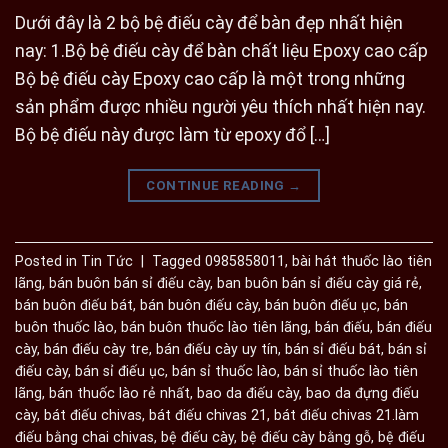
Dưới đây là 2 bộ bệ điếu cày để bàn đẹp nhất hiện
nay: 1.Bộ bệ điếu cày để bàn chất liệu Epoxy cao cấp
Bộ bệ điếu cày Epoxy cao cấp là một trong những
sản phẩm được nhiều người yêu thích nhất hiện nay.
Bộ bệ điếu này được làm từ epoxy đổ […]
CONTINUE READING
→
Posted in
Tin Tức
|
Tagged
0985858011
,
bài hát thuốc lào tiên
lãng
,
bán buôn bán sỉ điếu cày
,
ban buôn bán sỉ điếu cày giá rẻ
,
bán buôn điếu bát
,
bán buôn điếu cày
,
bán buôn điếu ục
,
bán
buôn thuốc lào
,
bán buôn thuốc lào tiên lãng
,
bán điếu
,
bán điếu
cày
,
bán điếu cày tre
,
bán điếu cày uy tín
,
bán sỉ điếu bát
,
bán sỉ
điếu cày
,
bán sỉ điếu ục
,
bán sỉ thuốc lào
,
bán sỉ thuốc lào tiên
lãng
,
bán thuốc lào rẻ nhất
,
bao da điếu cày
,
bao da đựng điếu
cày
,
bát điếu chivas
,
bát điếu chivas 21
,
bát điếu chivas 21.làm
điếu bằng chai chivas
,
bệ điếu cày
,
bệ điếu cày bằng gỗ
,
bệ điếu