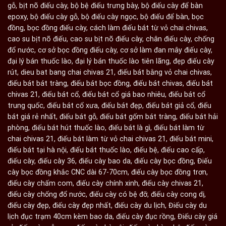
gỗ
,
bịt nõ điếu cày
,
bộ bệ điếu trưng bày
,
bộ điếu cày để bàn
epoxy
,
bộ điếu cày gỗ
,
bộ điếu cày ngọc
,
bộ điếu để bàn
,
bọc
đồng
,
bọc đồng điếu cày
,
cách làm điếu bát từ vỏ chai chivas
,
cao su bịt nõ điếu
,
cao su bịt nõ điếu cày
,
chân điếu cày
,
chống
đổ nước
,
cơ sở bọc đồng điếu cày
,
cơ sở làm đan mây điếu cày
,
đại lý bán thuốc lào
,
đại lý bán thuốc lào tiên lãng
,
đẹp điếu cày
rút
,
dieu bat bang chai chivas 21
,
điếu bát bằng vỏ chai chivas
,
điếu bát bát tràng
,
điếu bát bọc đồng
,
điếu bát chivas
,
điếu bát
chivas 21
,
điếu bát cổ
,
điếu bát cổ giá bao nhiêu
,
điếu bát cổ
trung quốc
,
điếu bát cổ xưa
,
điếu bát đẹp
,
điếu bát giả cổ
,
điếu
bát giá rẻ nhất
,
điếu bát gỗ
,
điếu bát gốm bát tràng
,
điếu bát hải
phòng
,
điếu bát hút thuốc lào
,
điếu bát là gì
,
điếu bát làm từ
chai chivas 21
,
điếu bát làm từ vỏ chai chivas 21
,
điếu bát mini
,
điếu bát tại hà nội
,
điếu bát thuốc lào
,
điếu bệ
,
điếu cao cấp
,
điếu cày
,
điếu cày 36
,
điếu cày bao da
,
điếu cày bọc đồng
,
Điếu
cày bọc đồng khắc CNC dài 67-70cm
,
điếu cày bọc đồng trơn
,
điếu cày chấm com
,
điếu cày chính xinh
,
điếu cày chivas 21
,
điếu cày chống đổ nước
,
điếu cày có bệ đỡ
,
điếu cày cong dị
,
điếu cày đẹp
,
điếu cày đẹp nhất
,
điếu cày du lịch
,
Điếu cày du
lịch đục trạm 40cm kèm bao da
,
điếu cày đục rồng
,
Điếu cày giá