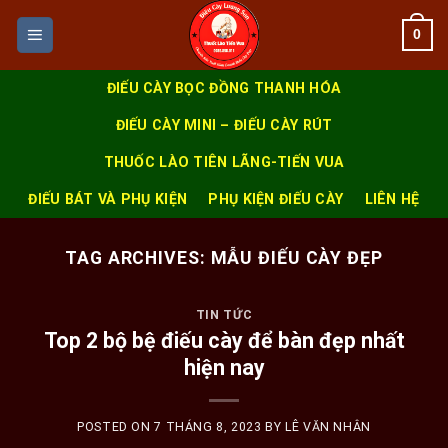
Skip
0
to
content
ĐIẾU CÀY BỌC ĐỒNG THANH HÓA
ĐIẾU CÀY MINI – ĐIẾU CÀY RÚT
THUỐC LÀO TIÊN LÃNG-TIẾN VUA
ĐIẾU BÁT VÀ PHỤ KIỆN
PHỤ KIỆN ĐIẾU CÀY
LIÊN HỆ
TAG ARCHIVES:
MẪU ĐIẾU CÀY ĐẸP
TIN TỨC
Top 2 bộ bệ điếu cày để bàn đẹp nhất
hiện nay
POSTED ON
7 THÁNG 8, 2023
BY
LÊ VĂN NHÂN