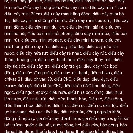
rẻ
,
điếu cày gỗ mun
,
điếu cày hà nội
,
điếu cày kèm bệ
,
điếu cày
lên nước
,
điếu cày lương sơn
,
điếu cày mini
,
điếu cày mini 15cm
,
điếu cày mini 20cm
,
điếu cày mini bằng đồng
,
điếu cày mini bỏ
túi
,
điếu cày mini chống đổ nước
,
điếu cày mini custom
,
điếu cày
mini đồng
,
điếu cày mini du lịch
,
điếu cày mini giá rẻ
,
điếu cày
mini hà nội
,
điếu cày mini hải phòng
,
điếu cày mini inox
,
điếu cày
mini rút
,
điếu cày mini shopee
,
điếu cày mini tphcm
,
điếu cày
nhất long
,
điếu cày nứa
,
điếu cày nứa đẹp
,
điếu cày nứa lên
nước
,
điếu cày nứa rút
,
điếu cày rẻ nhất
,
điếu cày rút
,
điếu cày
thắng hoàng gia
,
điếu cày thanh hóa
,
điếu cày thủy tinh
,
điếu
cày tia sét
,
điếu cày tre
,
điếu cày tre gai
,
điếu cày trúc bọc
đồng
,
điếu cày vĩnh phúc
,
điếu cày xứ thanh
,
điếu chivas
,
điếu
chivas 21
,
điếu chivas 38
,
điếu CNC
,
điếu đẹp
,
điếu đục
,
điếu
epoxy
,
điếu gỗ
,
điếu khắc CNC
,
điếu khắc CNC bọc đồng
,
điếu
ngọc
,
điếu ngọc epoxy
,
điếu nứa
,
điếu nứa bọc đồng
,
điếu nứa
lên nước
,
điếu nứa rút
,
điếu nứa thanh hóa
,
Điếu rẻ
,
điếu rồng
,
điếu thanh hoá
,
điếu tre
,
điếu trúc
,
điếu ục
,
điếu ục dân tộc
,
điếu
ục hà giang
,
điếu ục tây bắc
,
điếu xứ màu
,
đồng nguyên khối
,
đồng nổi
,
epoxy
,
giá điếu cày thanh hóa
,
giá điếu cày tre
,
gốm sứ
bát tràng
,
guốc điếu bát
,
guốc đồng
,
hội điếu cày
,
hộp đồng
,
hộp
đựng
,
hộp đựng thuốc lào
,
hộp đựng thuốc lào bằng đồng
,
hộp