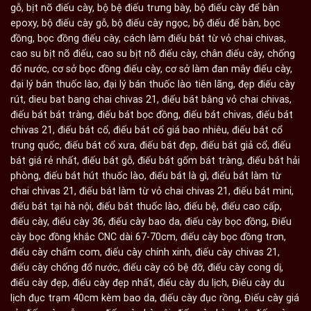
gỗ
,
bịt nõ điếu cày
,
bộ bệ điếu trưng bày
,
bộ điếu cày để bàn
epoxy
,
bộ điếu cày gỗ
,
bộ điếu cày ngọc
,
bộ điếu để bàn
,
bọc
đồng
,
bọc đồng điếu cày
,
cách làm điếu bát từ vỏ chai chivas
,
cao su bịt nõ điếu
,
cao su bịt nõ điếu cày
,
chân điếu cày
,
chống
đổ nước
,
cơ sở bọc đồng điếu cày
,
cơ sở làm đan mây điếu cày
,
đại lý bán thuốc lào
,
đại lý bán thuốc lào tiên lãng
,
đẹp điếu cày
rút
,
dieu bat bang chai chivas 21
,
điếu bát bằng vỏ chai chivas
,
điếu bát bát tràng
,
điếu bát bọc đồng
,
điếu bát chivas
,
điếu bát
chivas 21
,
điếu bát cổ
,
điếu bát cổ giá bao nhiêu
,
điếu bát cổ
trung quốc
,
điếu bát cổ xưa
,
điếu bát đẹp
,
điếu bát giả cổ
,
điếu
bát giá rẻ nhất
,
điếu bát gỗ
,
điếu bát gốm bát tràng
,
điếu bát hải
phòng
,
điếu bát hút thuốc lào
,
điếu bát là gì
,
điếu bát làm từ
chai chivas 21
,
điếu bát làm từ vỏ chai chivas 21
,
điếu bát mini
,
điếu bát tại hà nội
,
điếu bát thuốc lào
,
điếu bệ
,
điếu cao cấp
,
điếu cày
,
điếu cày 36
,
điếu cày bao da
,
điếu cày bọc đồng
,
Điếu
cày bọc đồng khắc CNC dài 67-70cm
,
điếu cày bọc đồng trơn
,
điếu cày chấm com
,
điếu cày chính xinh
,
điếu cày chivas 21
,
điếu cày chống đổ nước
,
điếu cày có bệ đỡ
,
điếu cày cong dị
,
điếu cày đẹp
,
điếu cày đẹp nhất
,
điếu cày du lịch
,
Điếu cày du
lịch đục trạm 40cm kèm bao da
,
điếu cày đục rồng
,
Điếu cày giá