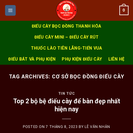
Skip
0
to
content
ĐIẾU CÀY BỌC ĐỒNG THANH HÓA
ĐIẾU CÀY MINI – ĐIẾU CÀY RÚT
THUỐC LÀO TIÊN LÃNG-TIẾN VUA
ĐIẾU BÁT VÀ PHỤ KIỆN
PHỤ KIỆN ĐIẾU CÀY
LIÊN HỆ
TAG ARCHIVES:
CƠ SỞ BỌC ĐỒNG ĐIẾU CÀY
TIN TỨC
Top 2 bộ bệ điếu cày để bàn đẹp nhất
hiện nay
POSTED ON
7 THÁNG 8, 2023
BY
LÊ VĂN NHÂN