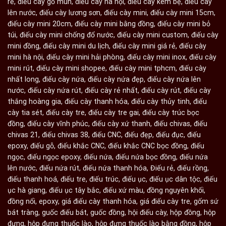
rẻ
,
điếu cày gỗ mun
,
điếu cày hà nội
,
điếu cày kèm bệ
,
điếu cày
lên nước
,
điếu cày lương sơn
,
điếu cày mini
,
điếu cày mini 15cm
,
điếu cày mini 20cm
,
điếu cày mini bằng đồng
,
điếu cày mini bỏ
túi
,
điếu cày mini chống đổ nước
,
điếu cày mini custom
,
điếu cày
mini đồng
,
điếu cày mini du lịch
,
điếu cày mini giá rẻ
,
điếu cày
mini hà nội
,
điếu cày mini hải phòng
,
điếu cày mini inox
,
điếu cày
mini rút
,
điếu cày mini shopee
,
điếu cày mini tphcm
,
điếu cày
nhất long
,
điếu cày nứa
,
điếu cày nứa đẹp
,
điếu cày nứa lên
nước
,
điếu cày nứa rút
,
điếu cày rẻ nhất
,
điếu cày rút
,
điếu cày
thắng hoàng gia
,
điếu cày thanh hóa
,
điếu cày thủy tinh
,
điếu
cày tia sét
,
điếu cày tre
,
điếu cày tre gai
,
điếu cày trúc bọc
đồng
,
điếu cày vĩnh phúc
,
điếu cày xứ thanh
,
điếu chivas
,
điếu
chivas 21
,
điếu chivas 38
,
điếu CNC
,
điếu đẹp
,
điếu đục
,
điếu
epoxy
,
điếu gỗ
,
điếu khắc CNC
,
điếu khắc CNC bọc đồng
,
điếu
ngọc
,
điếu ngọc epoxy
,
điếu nứa
,
điếu nứa bọc đồng
,
điếu nứa
lên nước
,
điếu nứa rút
,
điếu nứa thanh hóa
,
Điếu rẻ
,
điếu rồng
,
điếu thanh hoá
,
điếu tre
,
điếu trúc
,
điếu ục
,
điếu ục dân tộc
,
điếu
ục hà giang
,
điếu ục tây bắc
,
điếu xứ màu
,
đồng nguyên khối
,
đồng nổi
,
epoxy
,
giá điếu cày thanh hóa
,
giá điếu cày tre
,
gốm sứ
bát tràng
,
guốc điếu bát
,
guốc đồng
,
hội điếu cày
,
hộp đồng
,
hộp
đựng
,
hộp đựng thuốc lào
,
hộp đựng thuốc lào bằng đồng
,
hộp