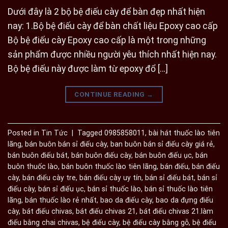
Dưới đây là 2 bộ bệ điếu cày để bàn đẹp nhất hiện
nay: 1.Bộ bệ điếu cày để bàn chất liệu Epoxy cao cấp
Bộ bệ điếu cày Epoxy cao cấp là một trong những
sản phẩm được nhiều người yêu thích nhất hiện nay.
Bộ bệ điếu này được làm từ epoxy đổ […]
CONTINUE READING
→
Posted in
Tin Tức
|
Tagged
0985858011
,
bài hát thuốc lào tiên
lãng
,
bán buôn bán sỉ điếu cày
,
ban buôn bán sỉ điếu cày giá rẻ
,
bán buôn điếu bát
,
bán buôn điếu cày
,
bán buôn điếu ục
,
bán
buôn thuốc lào
,
bán buôn thuốc lào tiên lãng
,
bán điếu
,
bán điếu
cày
,
bán điếu cày tre
,
bán điếu cày uy tín
,
bán sỉ điếu bát
,
bán sỉ
điếu cày
,
bán sỉ điếu ục
,
bán sỉ thuốc lào
,
bán sỉ thuốc lào tiên
lãng
,
bán thuốc lào rẻ nhất
,
bao da điếu cày
,
bao da đựng điếu
cày
,
bát điếu chivas
,
bát điếu chivas 21
,
bát điếu chivas 21.làm
điếu bằng chai chivas
,
bệ điếu cày
,
bệ điếu cày bằng gỗ
,
bệ điếu