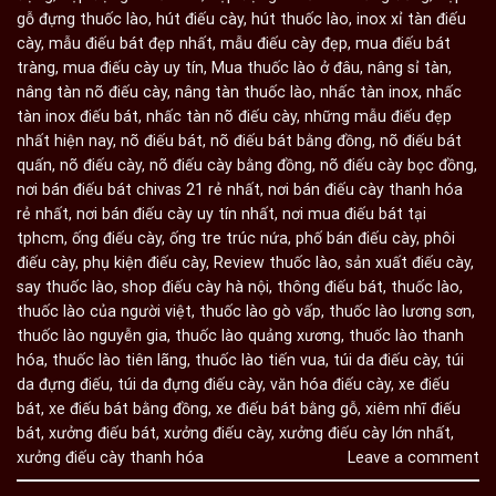
gỗ đựng thuốc lào
,
hút điếu cày
,
hút thuốc lào
,
inox xỉ tàn điếu
cày
,
mẫu điếu bát đẹp nhất
,
mẫu điếu cày đẹp
,
mua điếu bát
tràng
,
mua điếu cày uy tín
,
Mua thuốc lào ở đâu
,
nâng sỉ tàn
,
nâng tàn nõ điếu cày
,
nâng tàn thuốc lào
,
nhấc tàn inox
,
nhấc
tàn inox điếu bát
,
nhấc tàn nõ điếu cày
,
những mẫu điếu đẹp
nhất hiện nay
,
nõ điếu bát
,
nõ điếu bát bằng đồng
,
nõ điếu bát
quấn
,
nõ điếu cày
,
nõ điếu cày bằng đồng
,
nõ điếu cày bọc đồng
,
nơi bán điếu bát chivas 21 rẻ nhất
,
nơi bán điếu cày thanh hóa
rẻ nhất
,
nơi bán điếu cày uy tín nhất
,
nơi mua điếu bát tại
tphcm
,
ống điếu cày
,
ống tre trúc nứa
,
phố bán điếu cày
,
phôi
điếu cày
,
phụ kiện điếu cày
,
Review thuốc lào
,
sản xuất điếu cày
,
say thuốc lào
,
shop điếu cày hà nội
,
thông điếu bát
,
thuốc lào
,
thuốc lào của người việt
,
thuốc lào gò vấp
,
thuốc lào lương sơn
,
thuốc lào nguyễn gia
,
thuốc lào quảng xương
,
thuốc lào thanh
hóa
,
thuốc lào tiên lãng
,
thuốc lào tiến vua
,
túi da điếu cày
,
túi
da đựng điếu
,
túi da đựng điếu cày
,
văn hóa điếu cày
,
xe điếu
bát
,
xe điếu bát bằng đồng
,
xe điếu bát bằng gỗ
,
xiêm nhĩ điếu
bát
,
xưởng điếu bát
,
xưởng điếu cày
,
xưởng điếu cày lớn nhất
,
xưởng điếu cày thanh hóa
Leave a comment