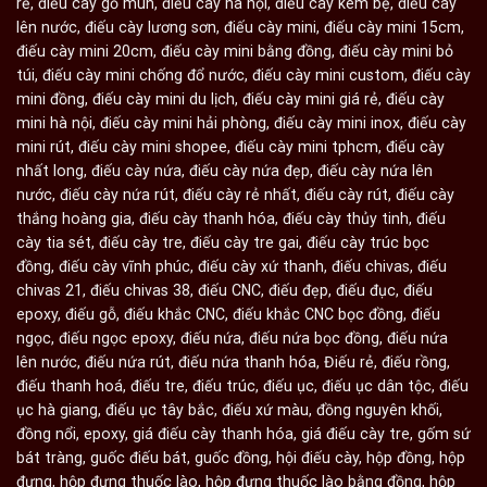
rẻ
,
điếu cày gỗ mun
,
điếu cày hà nội
,
điếu cày kèm bệ
,
điếu cày
lên nước
,
điếu cày lương sơn
,
điếu cày mini
,
điếu cày mini 15cm
,
điếu cày mini 20cm
,
điếu cày mini bằng đồng
,
điếu cày mini bỏ
túi
,
điếu cày mini chống đổ nước
,
điếu cày mini custom
,
điếu cày
mini đồng
,
điếu cày mini du lịch
,
điếu cày mini giá rẻ
,
điếu cày
mini hà nội
,
điếu cày mini hải phòng
,
điếu cày mini inox
,
điếu cày
mini rút
,
điếu cày mini shopee
,
điếu cày mini tphcm
,
điếu cày
nhất long
,
điếu cày nứa
,
điếu cày nứa đẹp
,
điếu cày nứa lên
nước
,
điếu cày nứa rút
,
điếu cày rẻ nhất
,
điếu cày rút
,
điếu cày
thắng hoàng gia
,
điếu cày thanh hóa
,
điếu cày thủy tinh
,
điếu
cày tia sét
,
điếu cày tre
,
điếu cày tre gai
,
điếu cày trúc bọc
đồng
,
điếu cày vĩnh phúc
,
điếu cày xứ thanh
,
điếu chivas
,
điếu
chivas 21
,
điếu chivas 38
,
điếu CNC
,
điếu đẹp
,
điếu đục
,
điếu
epoxy
,
điếu gỗ
,
điếu khắc CNC
,
điếu khắc CNC bọc đồng
,
điếu
ngọc
,
điếu ngọc epoxy
,
điếu nứa
,
điếu nứa bọc đồng
,
điếu nứa
lên nước
,
điếu nứa rút
,
điếu nứa thanh hóa
,
Điếu rẻ
,
điếu rồng
,
điếu thanh hoá
,
điếu tre
,
điếu trúc
,
điếu ục
,
điếu ục dân tộc
,
điếu
ục hà giang
,
điếu ục tây bắc
,
điếu xứ màu
,
đồng nguyên khối
,
đồng nổi
,
epoxy
,
giá điếu cày thanh hóa
,
giá điếu cày tre
,
gốm sứ
bát tràng
,
guốc điếu bát
,
guốc đồng
,
hội điếu cày
,
hộp đồng
,
hộp
đựng
,
hộp đựng thuốc lào
,
hộp đựng thuốc lào bằng đồng
,
hộp