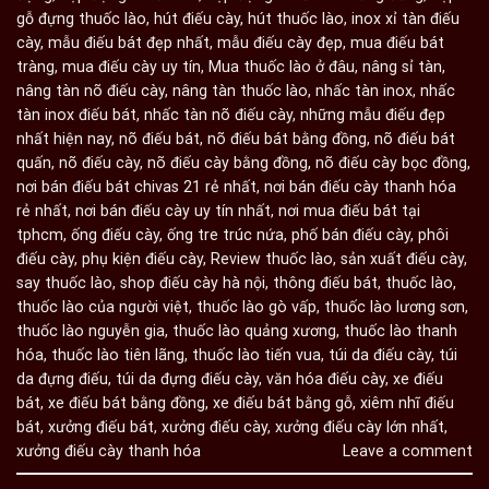
gỗ đựng thuốc lào
,
hút điếu cày
,
hút thuốc lào
,
inox xỉ tàn điếu
cày
,
mẫu điếu bát đẹp nhất
,
mẫu điếu cày đẹp
,
mua điếu bát
tràng
,
mua điếu cày uy tín
,
Mua thuốc lào ở đâu
,
nâng sỉ tàn
,
nâng tàn nõ điếu cày
,
nâng tàn thuốc lào
,
nhấc tàn inox
,
nhấc
tàn inox điếu bát
,
nhấc tàn nõ điếu cày
,
những mẫu điếu đẹp
nhất hiện nay
,
nõ điếu bát
,
nõ điếu bát bằng đồng
,
nõ điếu bát
quấn
,
nõ điếu cày
,
nõ điếu cày bằng đồng
,
nõ điếu cày bọc đồng
,
nơi bán điếu bát chivas 21 rẻ nhất
,
nơi bán điếu cày thanh hóa
rẻ nhất
,
nơi bán điếu cày uy tín nhất
,
nơi mua điếu bát tại
tphcm
,
ống điếu cày
,
ống tre trúc nứa
,
phố bán điếu cày
,
phôi
điếu cày
,
phụ kiện điếu cày
,
Review thuốc lào
,
sản xuất điếu cày
,
say thuốc lào
,
shop điếu cày hà nội
,
thông điếu bát
,
thuốc lào
,
thuốc lào của người việt
,
thuốc lào gò vấp
,
thuốc lào lương sơn
,
thuốc lào nguyễn gia
,
thuốc lào quảng xương
,
thuốc lào thanh
hóa
,
thuốc lào tiên lãng
,
thuốc lào tiến vua
,
túi da điếu cày
,
túi
da đựng điếu
,
túi da đựng điếu cày
,
văn hóa điếu cày
,
xe điếu
bát
,
xe điếu bát bằng đồng
,
xe điếu bát bằng gỗ
,
xiêm nhĩ điếu
bát
,
xưởng điếu bát
,
xưởng điếu cày
,
xưởng điếu cày lớn nhất
,
xưởng điếu cày thanh hóa
Leave a comment