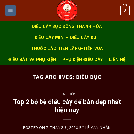
Skip
0
to
content
ĐIẾU CÀY BỌC ĐỒNG THANH HÓA
ĐIẾU CÀY MINI – ĐIẾU CÀY RÚT
THUỐC LÀO TIÊN LÃNG-TIẾN VUA
ĐIẾU BÁT VÀ PHỤ KIỆN
PHỤ KIỆN ĐIẾU CÀY
LIÊN HỆ
TAG ARCHIVES:
ĐIẾU ĐỤC
TIN TỨC
Top 2 bộ bệ điếu cày để bàn đẹp nhất
hiện nay
POSTED ON
7 THÁNG 8, 2023
BY
LÊ VĂN NHÂN