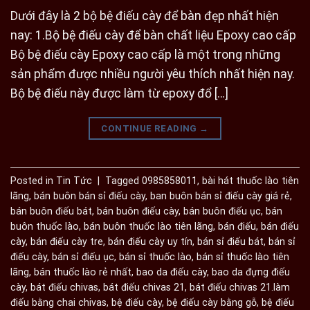
Dưới đây là 2 bộ bệ điếu cày để bàn đẹp nhất hiện
nay: 1.Bộ bệ điếu cày để bàn chất liệu Epoxy cao cấp
Bộ bệ điếu cày Epoxy cao cấp là một trong những
sản phẩm được nhiều người yêu thích nhất hiện nay.
Bộ bệ điếu này được làm từ epoxy đổ […]
CONTINUE READING
→
Posted in
Tin Tức
|
Tagged
0985858011
,
bài hát thuốc lào tiên
lãng
,
bán buôn bán sỉ điếu cày
,
ban buôn bán sỉ điếu cày giá rẻ
,
bán buôn điếu bát
,
bán buôn điếu cày
,
bán buôn điếu ục
,
bán
buôn thuốc lào
,
bán buôn thuốc lào tiên lãng
,
bán điếu
,
bán điếu
cày
,
bán điếu cày tre
,
bán điếu cày uy tín
,
bán sỉ điếu bát
,
bán sỉ
điếu cày
,
bán sỉ điếu ục
,
bán sỉ thuốc lào
,
bán sỉ thuốc lào tiên
lãng
,
bán thuốc lào rẻ nhất
,
bao da điếu cày
,
bao da đựng điếu
cày
,
bát điếu chivas
,
bát điếu chivas 21
,
bát điếu chivas 21.làm
điếu bằng chai chivas
,
bệ điếu cày
,
bệ điếu cày bằng gỗ
,
bệ điếu