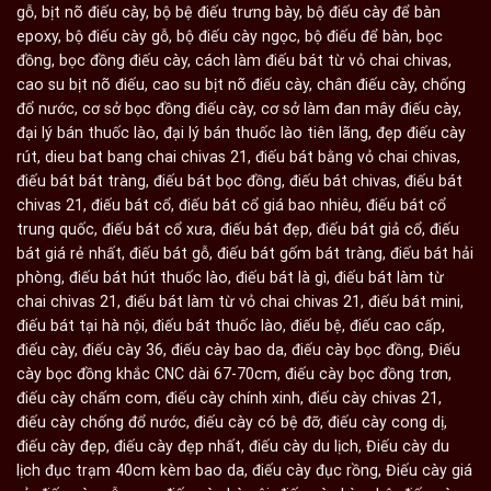
gỗ
,
bịt nõ điếu cày
,
bộ bệ điếu trưng bày
,
bộ điếu cày để bàn
epoxy
,
bộ điếu cày gỗ
,
bộ điếu cày ngọc
,
bộ điếu để bàn
,
bọc
đồng
,
bọc đồng điếu cày
,
cách làm điếu bát từ vỏ chai chivas
,
cao su bịt nõ điếu
,
cao su bịt nõ điếu cày
,
chân điếu cày
,
chống
đổ nước
,
cơ sở bọc đồng điếu cày
,
cơ sở làm đan mây điếu cày
,
đại lý bán thuốc lào
,
đại lý bán thuốc lào tiên lãng
,
đẹp điếu cày
rút
,
dieu bat bang chai chivas 21
,
điếu bát bằng vỏ chai chivas
,
điếu bát bát tràng
,
điếu bát bọc đồng
,
điếu bát chivas
,
điếu bát
chivas 21
,
điếu bát cổ
,
điếu bát cổ giá bao nhiêu
,
điếu bát cổ
trung quốc
,
điếu bát cổ xưa
,
điếu bát đẹp
,
điếu bát giả cổ
,
điếu
bát giá rẻ nhất
,
điếu bát gỗ
,
điếu bát gốm bát tràng
,
điếu bát hải
phòng
,
điếu bát hút thuốc lào
,
điếu bát là gì
,
điếu bát làm từ
chai chivas 21
,
điếu bát làm từ vỏ chai chivas 21
,
điếu bát mini
,
điếu bát tại hà nội
,
điếu bát thuốc lào
,
điếu bệ
,
điếu cao cấp
,
điếu cày
,
điếu cày 36
,
điếu cày bao da
,
điếu cày bọc đồng
,
Điếu
cày bọc đồng khắc CNC dài 67-70cm
,
điếu cày bọc đồng trơn
,
điếu cày chấm com
,
điếu cày chính xinh
,
điếu cày chivas 21
,
điếu cày chống đổ nước
,
điếu cày có bệ đỡ
,
điếu cày cong dị
,
điếu cày đẹp
,
điếu cày đẹp nhất
,
điếu cày du lịch
,
Điếu cày du
lịch đục trạm 40cm kèm bao da
,
điếu cày đục rồng
,
Điếu cày giá