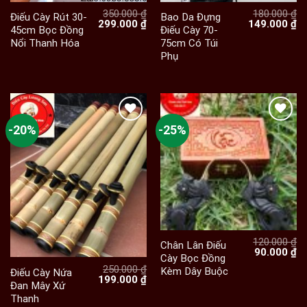
350.000
₫
180.000
₫
Điếu Cày Rút 30-
Bao Da Đựng
Giá
Giá
Giá
Gi
299.000
₫
149.000
₫
45cm Bọc Đồng
Điếu Cày 70-
gốc
hiện
gốc
hi
Nổi Thanh Hóa
75cm Có Túi
là:
tại
là:
tạ
350.000 ₫.
là:
180.000 ₫.
là:
Phụ
299.000 ₫.
14
-20%
-25%
120.000
₫
Chân Lân Điếu
Giá
Gi
90.000
₫
Cày Bọc Đồng
gốc
hi
250.000
₫
Kèm Dây Buộc
là:
tạ
Điếu Cày Nứa
Giá
Giá
199.000
₫
120.000 ₫.
là:
Đan Mây Xứ
gốc
hiện
90
Thanh
là:
tại