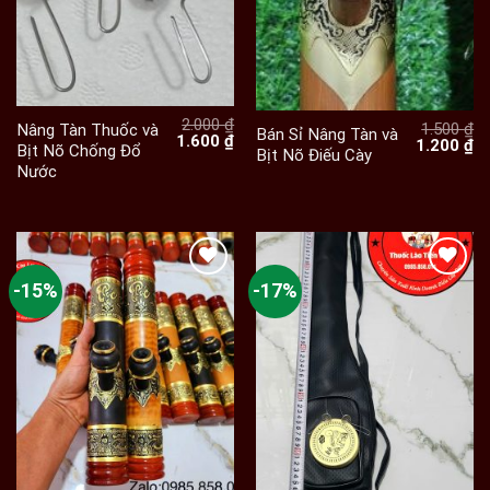
2.000
₫
1.500
₫
Nâng Tàn Thuốc và
Bán Sỉ Nâng Tàn và
Giá
Giá
1.600
₫
Giá
Gi
1.200
₫
Bịt Nõ Chống Đổ
Bịt Nõ Điếu Cày
gốc
hiện
gốc
hi
Nước
là:
tại
là:
tạ
2.000 ₫.
là:
1.500 ₫.
là:
1.600 ₫.
1.
-15%
-17%