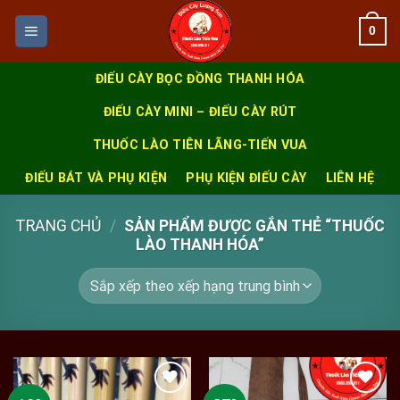
Skip
0
to
content
ĐIẾU CÀY BỌC ĐỒNG THANH HÓA
ĐIẾU CÀY MINI – ĐIẾU CÀY RÚT
THUỐC LÀO TIÊN LÃNG-TIẾN VUA
ĐIẾU BÁT VÀ PHỤ KIỆN
PHỤ KIỆN ĐIẾU CÀY
LIÊN HỆ
TRANG CHỦ
/
SẢN PHẨM ĐƯỢC GẮN THẺ “THUỐC
LÀO THANH HÓA”