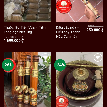
290.000
₫
Thuốc lào Tiến Vua – Tiên
Điếu cày nứa –
Giá
Gi
250.000
₫
Lãng đặc biệt 1kg
Điếu cày Thanh
gốc
hi
Hóa đan mây
là:
tạ
2.300.000
₫
Giá
Giá
290.000 ₫.
là:
1.699.000
₫
gốc
hiện
25
là:
tại
2.300.000 ₫.
là:
1.699.000 ₫.
-26%
-24%