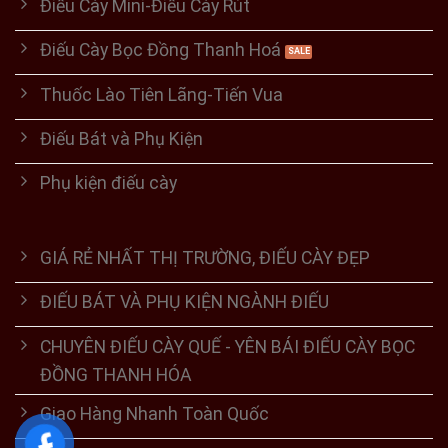
Điếu Cày Mini-Điếu Cày Rút
Điếu Cày Bọc Đồng Thanh Hoá
Thuốc Lào Tiên Lãng-Tiến Vua
Điếu Bát và Phụ Kiện
Phụ kiện điếu cày
GIÁ RẺ NHẤT THỊ TRƯỜNG, ĐIẾU CÀY ĐẸP
ĐIẾU BÁT VÀ PHỤ KIỆN NGÀNH ĐIẾU
CHUYÊN ĐIẾU CÀY QUẾ - YÊN BÁI ĐIẾU CÀY BỌC
ĐỒNG THANH HÓA
Giao Hàng Nhanh Toàn Quốc