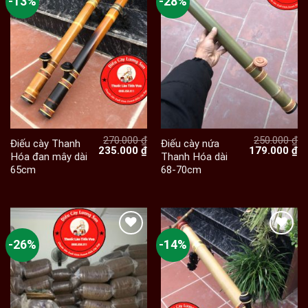
-13%
-28%
270.000
₫
250.000
₫
Điếu cày Thanh
Điếu cày nứa
Giá
Giá
Giá
Gi
235.000
₫
179.000
₫
Hóa đan mây dài
Thanh Hóa dài
gốc
hiện
gốc
hi
65cm
68-70cm
là:
tại
là:
tạ
270.000 ₫.
là:
250.000 ₫.
là:
235.000 ₫.
17
-26%
-14%