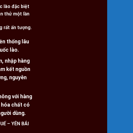
c lào đặc biệt
n thử một lần
g rất ấn tượng.
ền thống lâu
uốc lào.
m, nhập hàng
cam kết nguồn
ợng, nguyên
không với hàng
m hóa chất có
người dùng.
UẾ – YÊN BÁI