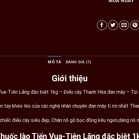
MUA NGAY
MÔ TẢ
ĐÁNH GIÁ (1)
Giới thiệu
Vua-Tiên Lãng đặc biệt 1kg – Điếu cày Thanh Hóa đan mây – Túi 
 tay khéo léo của các nghệ nhân chuyên đan mây tỉ mỉ nhất Tha
chiếc điếu cày siêu đẹp, Chân nõ gỗ bọc đồng kêu ngon,dáng nõ m
huốc lào Tiến Vua-Tiên Lãng đặc biệt 1