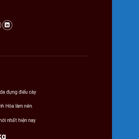
da đựng điếu cày
nh Hóa làm nên.
ới nhất hiện nay.
kg