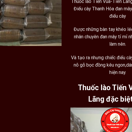
Thuốc lào Tiến Vua-Tiên Lãng
giá
Điếu cày Thanh Hóa đan mây
điếu cày
Được những bàn tay khéo lé
nhân chuyên đan mây tỉ mỉ 
làm nên.
Và tạo ra nhưng chiếc điếu cà
nõ gỗ bọc đồng kêu ngon,dá
hiện nay.
Thuốc lào Tiến 
Lãng đặc biệ