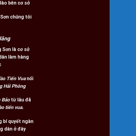
lào bên cơ sở
Sơn chúng tôi
lãng
 Sơn là cơ sở
 dân làm hàng
c
lào Tiến Vua
nổi
g Hải Phòng
 Bảo
từ lâu đã
ào tiến vua.
g bí quyết ngàn
g dân ở đây