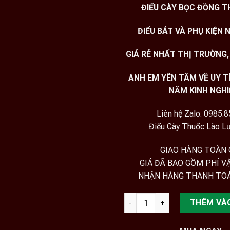
ĐIẾU CÀY BỌC ĐỒNG 
ĐIẾU BÁT VÀ PHỤ KIỆN 
GIÁ RẺ NHẤT THỊ TRƯỜNG,
ANH EM YÊN TÂM VỀ UY TÍ
NĂM KINH NGH
Liên hệ Zalo: 0985.
Điếu Cày Thuốc Lào L
GIAO HÀNG TOÀN
GIÁ ĐÃ BAO GỒM PHÍ V
NHẬN HÀNG THANH TOÁ
Thuốc lào Tiến Vua - Tiên Lãn
THÊM VÀ