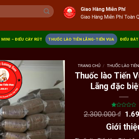
Giao Hàng Miễn Phí
Giao Hàng Miễn Phí Toàn 
 MINI – ĐIẾU CÀY RÚT
THUỐC LÀO TIÊN LÃNG-TIẾN VUA
ĐIẾU BÁT
TRANG CHỦ
/
THUỐC LÀO TIÊN
Thuốc lào Tiến V
Lãng đặc biệ
Giá
1.00
1
2.300.000
1.6
₫
trên
gốc
5
Giới thiệ
là:
dựa
trên
2.30
đánh