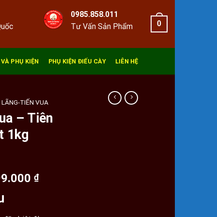
0985.858.011
0
Quốc
Tư Vấn Sản Phẩm
 VÀ PHỤ KIỆN
PHỤ KIỆN ĐIẾU CÀY
LIÊN HỆ
 LÃNG-TIẾN VUA
ua – Tiên
t 1kg
Giá
99.000
₫
hiện
u
tại
0.000 ₫.
là: