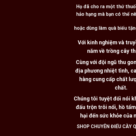
Họ đã cho ra một thứ thuố
hảo hạng mà bạn có thể nê
hoặc dùng làm quà biếu tặn
Với kinh nghiệm và truy
năm về trồng cây th
Cùng với đội ngũ thu go
địa phương nhiệt tình, 
hàng cung cấp chất lư
chất.
Chúng tôi tuyệt đối nói 
đấu trộn trôi nổi, hồ tẩ
hại đến sức khỏe của 
SHOP CHUYÊN ĐIẾU CÀY Q