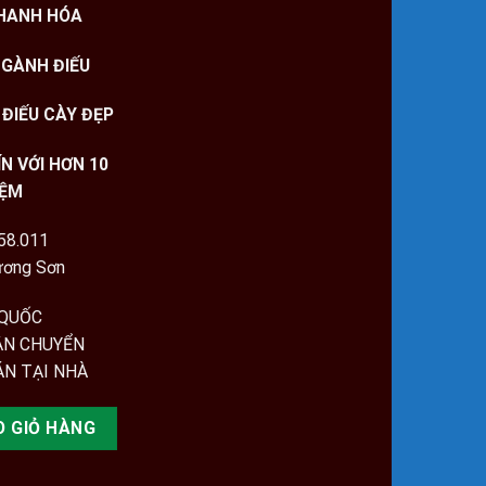
THANH HÓA
NGÀNH ĐIẾU
 ĐIẾU CÀY ĐẸP
N VỚI HƠN 10
IỆM
858.011
ương Sơn
 QUỐC
ẬN CHUYỂN
N TẠI NHÀ
g đặc biệt 1kg số lượng
O GIỎ HÀNG