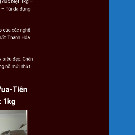
 đặc biệt 1kg –
1.699.000 ₫.
 – Túi da đựng
o của các nghệ
nhất Thanh Hóa
y siêu đẹp, Chân
ng nõ mới nhất
Vua-Tiên
t 1kg