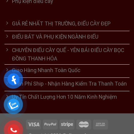
Phụ kiện điếu cày
GIÁ RẺ NHẤT THỊ TRƯỜNG, ĐIẾU CÀY ĐẸP
ĐIẾU BÁT VÀ PHỤ KIỆN NGÀNH ĐIẾU
CHUYÊN ĐIẾU CÀY QUẾ - YÊN BÁI ĐIẾU CÀY BỌC
ĐỒNG THANH HÓA
Giao Hàng Nhanh Toàn Quốc
Miễn Phí Ship - Nhận Hàng Kiểm Tra Thanh Toán
Uy Tín Chất Lượng Hơn 10 Năm Kinh Nghiệm