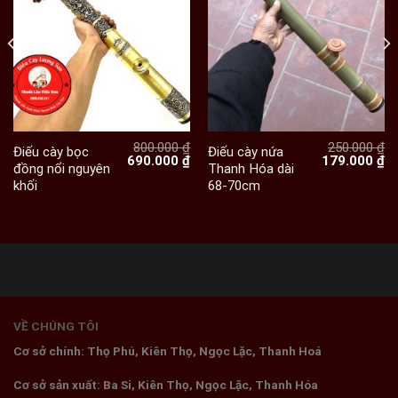
800.000
₫
250.000
₫
Điếu cày bọc
Điếu cày nứa
Giá
Giá
Giá
Giá
Gi
690.000
₫
179.000
₫
đồng nổi nguyên
Thanh Hóa dài
hiện
gốc
hiện
gốc
hi
khối
68-70cm
ại
là:
tại
là:
tạ
à:
800.000 ₫.
là:
250.000 ₫.
là:
540.000 ₫.
690.000 ₫.
17
VỀ CHÚNG TÔI
Cơ sở chính: Thọ Phú, Kiên Thọ, Ngọc Lặc, Thanh Hoá
Cơ sở sản xuất: Ba Si, Kiên Thọ, Ngọc Lặc, Thanh Hóa