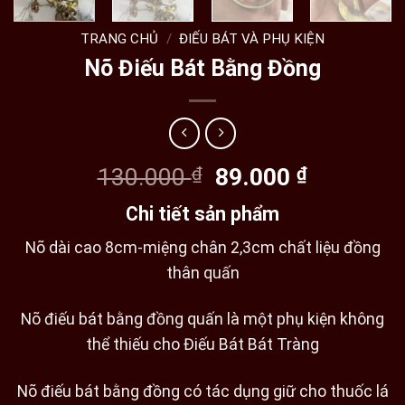
TRANG CHỦ
/
ĐIẾU BÁT VÀ PHỤ KIỆN
Nõ Điếu Bát Bằng Đồng
Giá
Giá
130.000
₫
89.000
₫
gốc
hiện
Chi tiết sản phẩm
là:
tại
130.000 ₫.
là:
Nõ dài cao 8cm-miệng chân 2,3cm chất liệu đồng
89.000 ₫
thân quấn
Nõ điếu bát bằng đồng quấn là một phụ kiện không
thể thiếu cho Điếu Bát Bát Tràng
Nõ điếu bát bằng đồng có tác dụng giữ cho thuốc lá