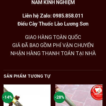
NĂM KINH NGHIỆM
Liên hệ Zalo: 0985.858.011
Điếu Cày Thuốc Lào Lương Sơn
GIAO HÀNG TOÀN QUỐC
GIÁ ĐÃ BAO GỒM PHÍ VẬN CHUYỂN
NHẬN HÀNG THANH TOÁN TẠI NHÀ
SẢN PHẨM TƯƠNG TỰ
-14%
-28%