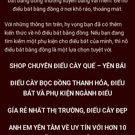
bát bằng đồng thường xuyên bằng vải mềm. Để nõ
điếu bát bằng đồng ở nơi khô ráo, thoáng mát.
Với những thông tin trên, hy vọng bạn đã có thêm
kiến thức về nõ điếu bát bằng đồng. Nếu bạn đang
tìm kiếm một phụ kiện cho điếu bát của mình, thì nõ
điếu bát bằng đồng là một lựa chọn tuyệt vời.
SHOP CHUYÊN ĐIẾU CÀY QUẾ – YÊN BÁI
ĐIẾU CÀY BỌC ĐỒNG THANH HÓA, ĐIẾU
BÁT VÀ PHỤ KIỆN NGÀNH ĐIẾU
GÍA RẺ NHẤT THỊ TRƯỜNG, ĐIẾU CÀY ĐẸP
ANH EM YÊN TÂM VỀ UY TÍN VỚI HƠN 10