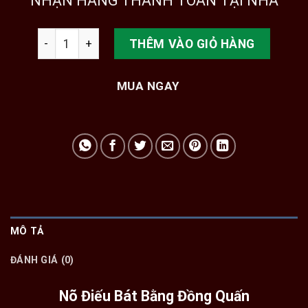
NHẬN HÀNG THANH TOÁN TẠI NHÀ
Nõ Điếu Bát Bằng Đồng số lượng
THÊM VÀO GIỎ HÀNG
MUA NGAY
MÔ TẢ
ĐÁNH GIÁ (0)
Nõ Điếu Bát Bằng Đồng Quấn