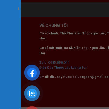
VỀ CHÚNG TÔI
Cơ sở chính: Thọ Phú, Kiên Thọ, Ngọc Lặc, 
Hoá
Cơ sở sản xuất: Ba Si, Kiên Thọ, Ngọc Lặc, 
Hóa
Zalo: 0985.858.011
Điếu Cày Thuốc Lào Lương Sơn
Email: dieucaythuoclaoluongson@gmail.c