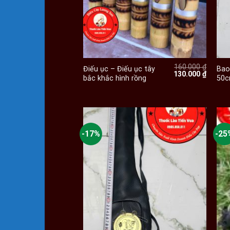
+
160.000
₫
Điếu ục – Điếu ục tây
Bao
Giá
Giá
130.000
₫
bắc khắc hình rồng
50
gốc
hiện
là:
tại
160.000 ₫.
là:
130.000
-17%
-25