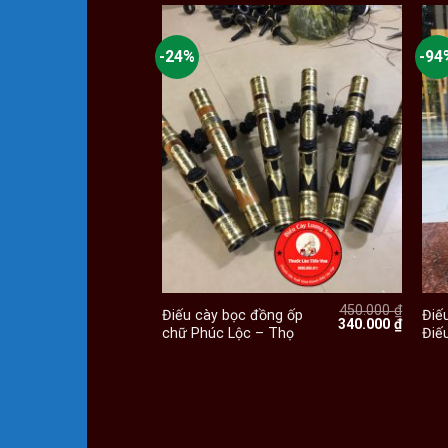
-24%
-94
+
450.000
₫
Điếu cày bọc đồng ốp
Điếu
Giá
Giá
340.000
₫
chữ Phúc Lộc – Thọ
Điế
gốc
hiện
là:
tại
450.000 ₫.
là:
340.000