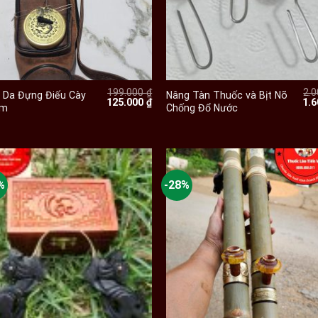
+
+
199.000
₫
2.
 Da Đựng Điếu Cày
Nâng Tàn Thuốc và Bịt Nõ
Giá
Giá
Giá
125.000
₫
1.
cm
Chống Đổ Nước
gốc
hiện
gố
là:
tại
là:
199.000 ₫.
là:
2.0
 ₫.
125.000 ₫.
%
-28%
+