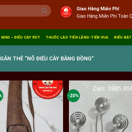
Giao Hàng Miễn Phí
Giao Hàng Miễn Phí Toàn 
 MINI – ĐIẾU CÀY RÚT
THUỐC LÀO TIÊN LÃNG-TIẾN VUA
ĐIẾU BÁT
ẮN THẺ “NÕ ĐIẾU CÀY BẰNG ĐỒNG”
%
-20%