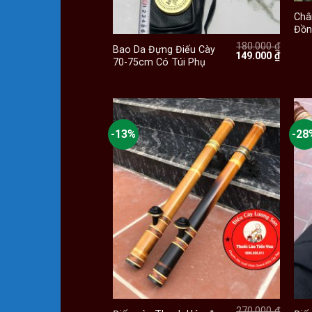
Châ
+
Đồn
180.000
₫
Bao Da Đựng Điếu Cày
Giá
Giá
149.000
₫
70-75cm Có Túi Phụ
gốc
hiện
là:
tại
180.000 ₫.
là:
149.000
-13%
-28
+
270.000
₫