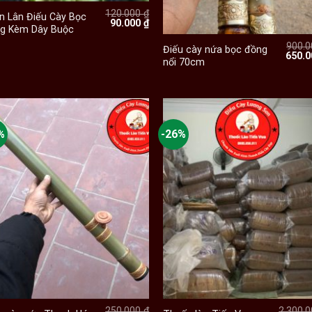
120.000
₫
n Lân Điếu Cày Bọc
Giá
Giá
+
90.000
₫
g Kèm Dây Buộc
gốc
hiện
là:
tại
900.
Điếu cày nứa bọc đồng
120.000 ₫.
là:
Giá
650.
90.000 ₫.
nổi 70cm
gốc
là:
900.0
 ₫.
%
-26%
+
+
250.000
₫
2.300.