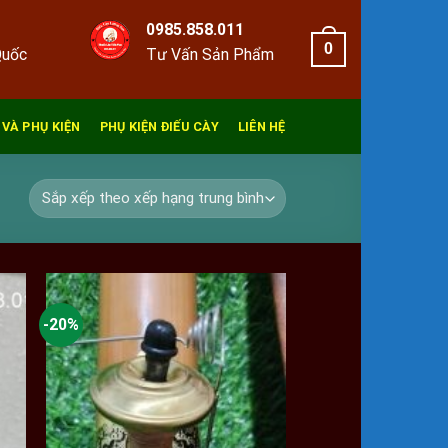
0985.858.011
0
Quốc
Tư Vấn Sản Phẩm
 VÀ PHỤ KIỆN
PHỤ KIỆN ĐIẾU CÀY
LIÊN HỆ
-20%