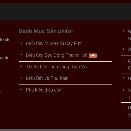
Danh Mục Sản phẩm
G
Thanh
Điếu Cày Mini-Điếu Cày Rút
Đ
Điếu Cày Bọc Đồng Thanh Hoá
Thanh
C
Thuốc Lào Tiên Lãng-Tiến Vua
C
Điếu Bát và Phụ Kiện
G
Phụ kiện điếu cày
M
om
T
U
N