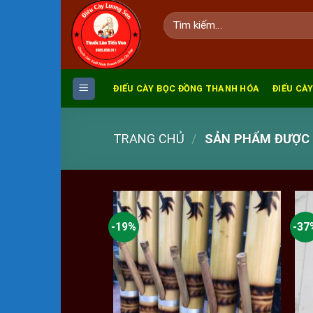
Skip
Tìm
to
kiếm:
content
ĐIẾU CÀY BỌC ĐỒNG THANH HÓA
ĐIẾU CÀY
TRANG CHỦ
/
SẢN PHẨM ĐƯỢC G
-19%
-37