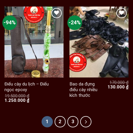
-94%
-24%
170.000
₫
Điếu cày du lịch – Điếu
Bao da đựng
Giá
Gi
130.000
₫
ngọc epoxy
điếu cày nhiều
gốc
hi
kích thước
là:
tạ
19.500.000
₫
Giá
Giá
170.000 ₫.
là:
1.250.000
₫
gốc
hiện
13
là:
tại
19.500.000 ₫.
là:
1.250.000 ₫.
1
2
3