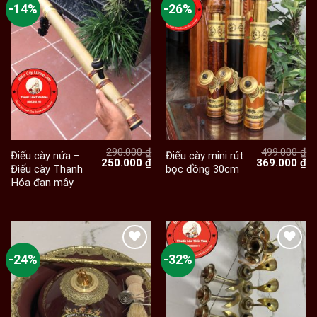
-14%
-26%
290.000
₫
499.000
₫
Điếu cày nứa –
Điếu cày mini rút
Giá
Giá
Giá
Gi
250.000
₫
369.000
₫
Điếu cày Thanh
bọc đồng 30cm
gốc
hiện
gốc
hi
Hóa đan mây
là:
tại
là:
tạ
290.000 ₫.
là:
499.000 ₫.
là:
250.000 ₫.
36
-24%
-32%