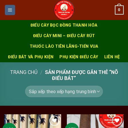
Skip
0
to
content
ĐIẾU CÀY BỌC ĐỒNG THANH HÓA
ĐIẾU CÀY MINI – ĐIẾU CÀY RÚT
THUỐC LÀO TIÊN LÃNG-TIẾN VUA
ĐIẾU BÁT VÀ PHỤ KIỆN
PHỤ KIỆN ĐIẾU CÀY
LIÊN HỆ
TRANG CHỦ
/
SẢN PHẨM ĐƯỢC GẮN THẺ “NÕ
ĐIẾU BÁT”