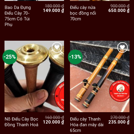
180.000
₫
900.000
₫
Bao Da Đựng
Điếu cày nứa
Giá
Giá
Giá
Gi
149.000
₫
650.000
₫
Điếu Cày 70-
bọc đồng nổi
gốc
hiện
gốc
hi
75cm Có Túi
70cm
là:
tại
là:
tạ
180.000 ₫.
là:
900.000 ₫.
là:
Phụ
149.000 ₫.
65
-25%
-13%
160.000
₫
270.000
₫
Nõ Điếu Cày Bọc
Điếu cày Thanh
Giá
Giá
Giá
Gi
120.000
₫
235.000
₫
Đồng Thanh Hoá
Hóa đan mây dài
gốc
hiện
gốc
hi
65cm
là:
tại
là:
tạ