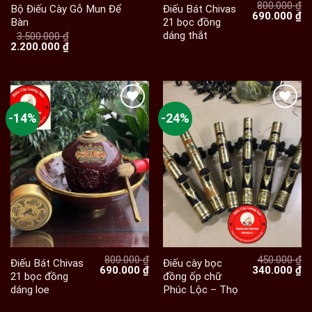
800.000
₫
Bộ Điếu Cày Gỗ Mun Để
Điếu Bát Chivas
Giá
Gi
690.000
₫
Bàn
21 bọc đồng
gốc
hi
dáng thắt
là:
tạ
3.500.000
₫
Giá
Giá
800.000 ₫.
là:
2.200.000
₫
gốc
hiện
69
là:
tại
3.500.000 ₫.
là:
2.200.000 ₫.
-14%
-24%
800.000
₫
450.000
₫
Điếu Bát Chivas
Điếu cày bọc
Giá
Giá
Giá
Gi
690.000
₫
340.000
₫
21 bọc đồng
đồng ốp chữ
gốc
hiện
gốc
hi
dáng loe
Phúc Lộc – Thọ
là:
tại
là:
tạ
800.000 ₫.
là:
450.000 ₫.
là:
690.000 ₫.
34