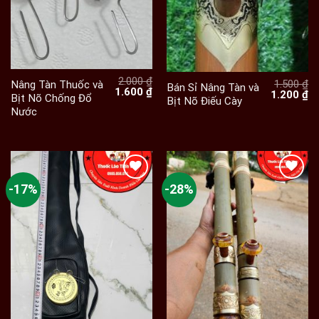
2.000
₫
1.500
₫
Nâng Tàn Thuốc và
Bán Sỉ Nâng Tàn và
Giá
Giá
1.600
₫
Giá
Gi
1.200
₫
Bịt Nõ Chống Đổ
Bịt Nõ Điếu Cày
gốc
hiện
gốc
hi
Nước
là:
tại
là:
tạ
2.000 ₫.
là:
1.500 ₫.
là:
1.600 ₫.
1.
-17%
-28%