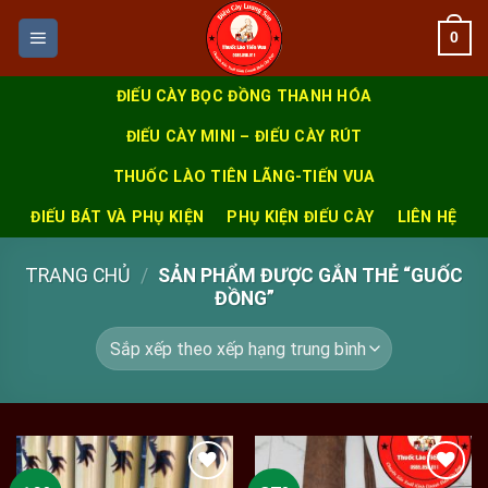
Skip
0
to
content
ĐIẾU CÀY BỌC ĐỒNG THANH HÓA
ĐIẾU CÀY MINI – ĐIẾU CÀY RÚT
THUỐC LÀO TIÊN LÃNG-TIẾN VUA
ĐIẾU BÁT VÀ PHỤ KIỆN
PHỤ KIỆN ĐIẾU CÀY
LIÊN HỆ
TRANG CHỦ
/
SẢN PHẨM ĐƯỢC GẮN THẺ “GUỐC
ĐỒNG”