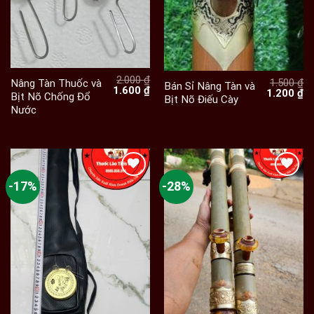
2.000
₫
1.500
₫
Nâng Tàn Thuốc và
Bán Sỉ Nâng Tàn và
Giá
Giá
1.600
₫
Giá
Gi
1.200
₫
Bịt Nõ Chống Đổ
Bịt Nõ Điếu Cày
gốc
hiện
gốc
hi
Nước
là:
tại
là:
tạ
2.000 ₫.
là:
1.500 ₫.
là:
1.600 ₫.
1.
-17%
-28%