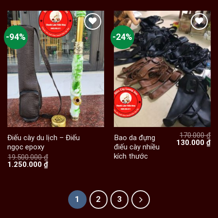
-94%
-24%
170.000
₫
Điếu cày du lịch – Điếu
Bao da đựng
Giá
Gi
130.000
₫
ngọc epoxy
điếu cày nhiều
gốc
hi
kích thước
là:
tạ
19.500.000
₫
Giá
Giá
170.000 ₫.
là:
1.250.000
₫
gốc
hiện
13
là:
tại
19.500.000 ₫.
là:
1.250.000 ₫.
1
2
3