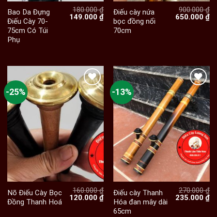
180.000
₫
900.000
₫
Bao Da Đựng
Điếu cày nứa
Giá
Giá
Giá
Gi
149.000
₫
650.000
₫
Điếu Cày 70-
bọc đồng nổi
gốc
hiện
gốc
hi
75cm Có Túi
70cm
là:
tại
là:
tạ
180.000 ₫.
là:
900.000 ₫.
là:
Phụ
149.000 ₫.
65
-25%
-13%
160.000
₫
270.000
₫
Nõ Điếu Cày Bọc
Điếu cày Thanh
Giá
Giá
Giá
Gi
120.000
₫
235.000
₫
Đồng Thanh Hoá
Hóa đan mây dài
gốc
hiện
gốc
hi
65cm
là:
tại
là:
tạ