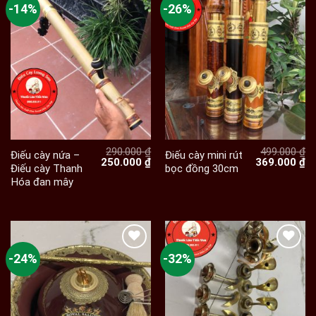
-14%
-26%
290.000
₫
499.000
₫
Điếu cày nứa –
Điếu cày mini rút
Giá
Giá
Giá
Gi
250.000
₫
369.000
₫
Điếu cày Thanh
bọc đồng 30cm
gốc
hiện
gốc
hi
Hóa đan mây
là:
tại
là:
tạ
290.000 ₫.
là:
499.000 ₫.
là:
250.000 ₫.
36
-24%
-32%