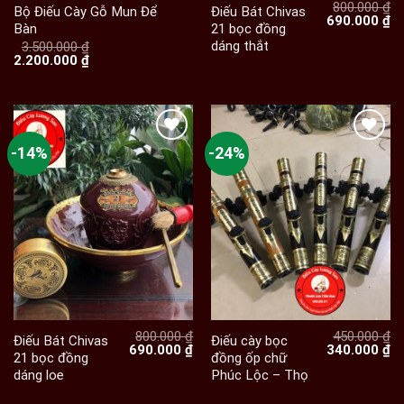
800.000
₫
Bộ Điếu Cày Gỗ Mun Để
Điếu Bát Chivas
Giá
Gi
690.000
₫
Bàn
21 bọc đồng
gốc
hi
dáng thắt
là:
tạ
3.500.000
₫
Giá
Giá
800.000 ₫.
là:
2.200.000
₫
gốc
hiện
69
là:
tại
3.500.000 ₫.
là:
2.200.000 ₫.
-14%
-24%
800.000
₫
450.000
₫
Điếu Bát Chivas
Điếu cày bọc
Giá
Giá
Giá
Gi
690.000
₫
340.000
₫
21 bọc đồng
đồng ốp chữ
gốc
hiện
gốc
hi
dáng loe
Phúc Lộc – Thọ
là:
tại
là:
tạ
800.000 ₫.
là:
450.000 ₫.
là:
690.000 ₫.
34