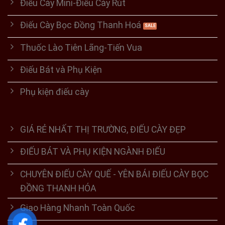
Điếu Cày Mini-Điếu Cày Rút
Điếu Cày Bọc Đồng Thanh Hoá
Thuốc Lào Tiên Lãng-Tiến Vua
Điếu Bát và Phụ Kiện
Phụ kiện điếu cày
GIÁ RẺ NHẤT THỊ TRƯỜNG, ĐIẾU CÀY ĐẸP
ĐIẾU BÁT VÀ PHỤ KIỆN NGÀNH ĐIẾU
CHUYÊN ĐIẾU CÀY QUẾ - YÊN BÁI ĐIẾU CÀY BỌC
ĐỒNG THANH HÓA
Giao Hàng Nhanh Toàn Quốc