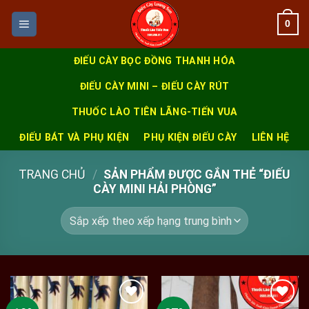
Skip
0
to
content
ĐIẾU CÀY BỌC ĐỒNG THANH HÓA
ĐIẾU CÀY MINI – ĐIẾU CÀY RÚT
THUỐC LÀO TIÊN LÃNG-TIẾN VUA
ĐIẾU BÁT VÀ PHỤ KIỆN
PHỤ KIỆN ĐIẾU CÀY
LIÊN HỆ
TRANG CHỦ
/
SẢN PHẨM ĐƯỢC GẮN THẺ “ĐIẾU
CÀY MINI HẢI PHÒNG”