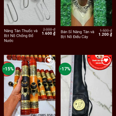
2.000
₫
1.500
₫
Nâng Tàn Thuốc và
Bán Sỉ Nâng Tàn và
Giá
Giá
1.600
₫
Giá
Gi
1.200
₫
Bịt Nõ Chống Đổ
Bịt Nõ Điếu Cày
gốc
hiện
gốc
hi
Nước
là:
tại
là:
tạ
2.000 ₫.
là:
1.500 ₫.
là:
1.600 ₫.
1.
-15%
-17%