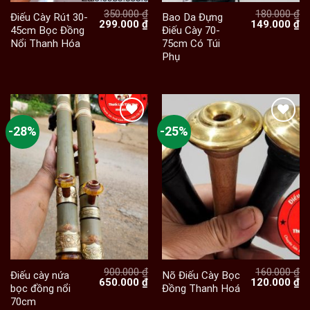
350.000
₫
180.000
₫
Điếu Cày Rút 30-
Bao Da Đựng
Giá
Giá
Giá
Gi
299.000
₫
149.000
₫
45cm Bọc Đồng
Điếu Cày 70-
gốc
hiện
gốc
hi
Nổi Thanh Hóa
75cm Có Túi
là:
tại
là:
tạ
350.000 ₫.
là:
180.000 ₫.
là:
Phụ
299.000 ₫.
14
-28%
-25%
900.000
₫
160.000
₫
Điếu cày nứa
Nõ Điếu Cày Bọc
Giá
Giá
Giá
Gi
650.000
₫
120.000
₫
bọc đồng nổi
Đồng Thanh Hoá
gốc
hiện
gốc
hi
70cm
là:
tại
là:
tạ