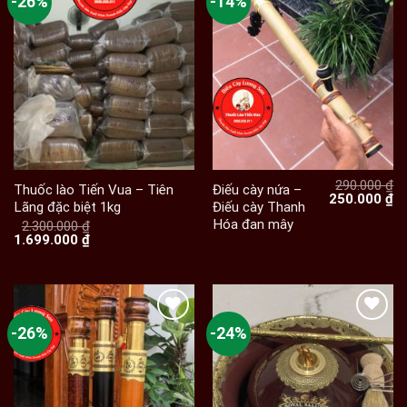
-26%
-14%
290.000
₫
Thuốc lào Tiến Vua – Tiên
Điếu cày nứa –
Giá
Gi
250.000
₫
Lãng đặc biệt 1kg
Điếu cày Thanh
gốc
hi
Hóa đan mây
là:
tạ
2.300.000
₫
Giá
Giá
290.000 ₫.
là:
1.699.000
₫
gốc
hiện
25
là:
tại
2.300.000 ₫.
là:
1.699.000 ₫.
-26%
-24%