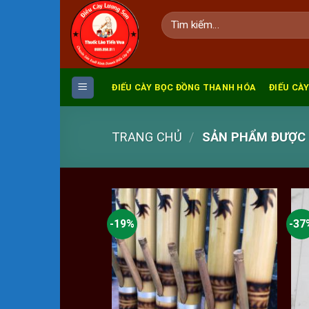
Skip
Tìm
to
kiếm:
content
ĐIẾU CÀY BỌC ĐỒNG THANH HÓA
ĐIẾU CÀY
TRANG CHỦ
/
SẢN PHẨM ĐƯỢC G
-19%
-37