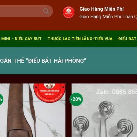
Giao Hàng Miễn Phí
Giao Hàng Miễn Phí Toàn 
 MINI – ĐIẾU CÀY RÚT
THUỐC LÀO TIÊN LÃNG-TIẾN VUA
ĐIẾU BÁT
ẮN THẺ “ĐIẾU BÁT HẢI PHÒNG”
%
-20%