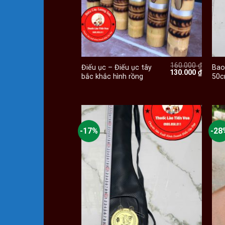
+
160.000
₫
Điếu ục – Điếu ục tây
Bao
Giá
Giá
130.000
₫
bắc khắc hình rồng
50
gốc
hiện
là:
tại
160.000 ₫.
là:
130.000
-17%
-28