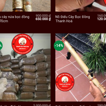
+
+
900.000
₫
160.
u cày nứa bọc đồng
Nõ Điếu Cày Bọc Đồng
Giá
Giá
Giá
650.000
₫
120.
 70cm
Thanh Hoá
gốc
hiện
gốc
là:
tại
là:
900.000 ₫.
là:
160.0
 ₫.
650.000 ₫.
%
-14%
+
+
2.300.000
₫
290.