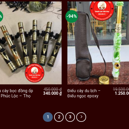
%
-94%
+
+
450.000
₫
19.500.
u cày bọc đồng ốp
Điếu cày du lịch –
Giá
Giá
Giá
340.000
₫
1.250.
 Phúc Lộc – Thọ
Điếu ngọc epoxy
gốc
hiện
gốc
là:
tại
là:
450.000 ₫.
là:
19.500.
 ₫.
340.000 ₫.
1
2
3