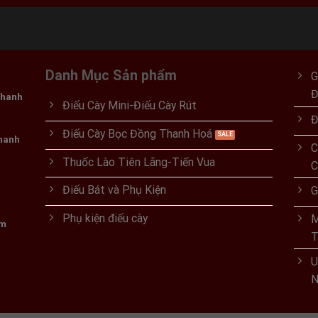
Danh Mục Sản phẩm
G
Thanh
Điếu Cày Mini-Điếu Cày Rút
Đ
Điếu Cày Bọc Đồng Thanh Hoá
Thanh
C
Thuốc Lào Tiên Lãng-Tiến Vua
C
Điếu Bát và Phụ Kiện
G
Phụ kiện điếu cày
M
om
T
U
N