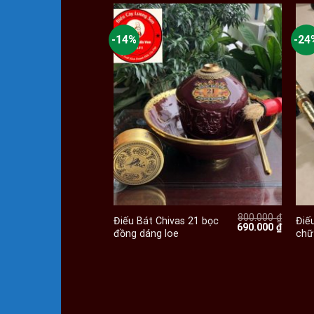
-14%
-24
+
800.000
₫
Điếu Bát Chivas 21 bọc
Điế
Giá
Giá
690.000
₫
đồng dáng loe
chữ
gốc
hiện
là:
tại
800.000 ₫.
là:
690.000