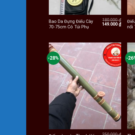
+
180.000
₫
Bao Da Đựng Điếu Cày
Điế
Giá
Giá
149.000
₫
70-75cm Có Túi Phụ
nổi
gốc
hiện
là:
tại
180.000 ₫.
là:
149.000
-28%
-26
+
250.000
₫