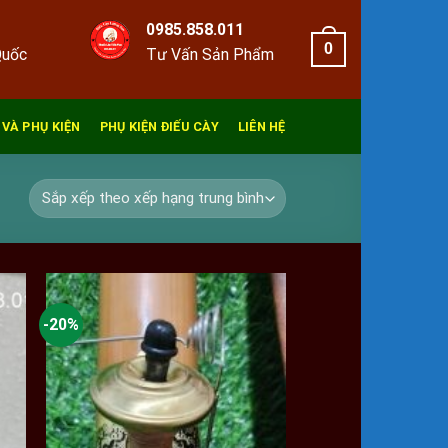
0985.858.011
0
Quốc
Tư Vấn Sản Phẩm
 VÀ PHỤ KIỆN
PHỤ KIỆN ĐIẾU CÀY
LIÊN HỆ
-20%