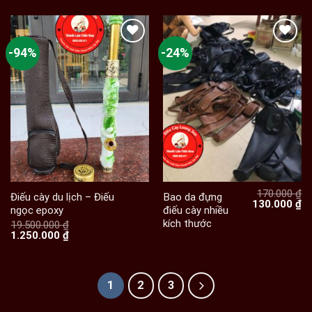
-94%
-24%
170.000
₫
Điếu cày du lịch – Điếu
Bao da đựng
Giá
Gi
130.000
₫
ngọc epoxy
điếu cày nhiều
gốc
hi
kích thước
là:
tạ
19.500.000
₫
Giá
Giá
170.000 ₫.
là:
1.250.000
₫
gốc
hiện
13
là:
tại
19.500.000 ₫.
là:
1.250.000 ₫.
1
2
3