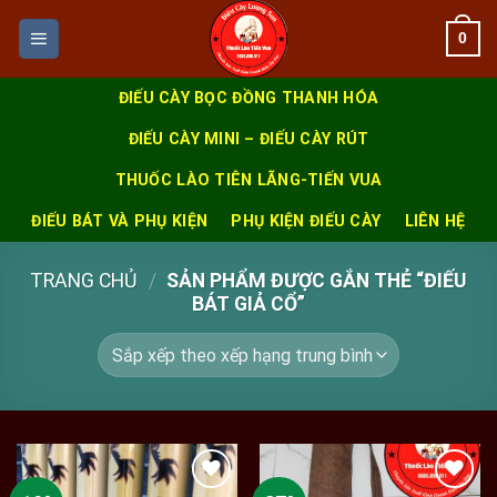
Skip
0
to
content
ĐIẾU CÀY BỌC ĐỒNG THANH HÓA
ĐIẾU CÀY MINI – ĐIẾU CÀY RÚT
THUỐC LÀO TIÊN LÃNG-TIẾN VUA
ĐIẾU BÁT VÀ PHỤ KIỆN
PHỤ KIỆN ĐIẾU CÀY
LIÊN HỆ
TRANG CHỦ
/
SẢN PHẨM ĐƯỢC GẮN THẺ “ĐIẾU
BÁT GIẢ CỔ”