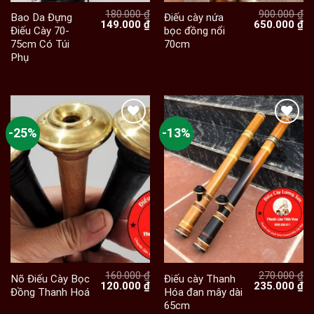
180.000
₫
900.000
₫
Bao Da Đựng
Điếu cày nứa
Giá
Giá
Giá
Gi
149.000
₫
650.000
₫
Điếu Cày 70-
bọc đồng nổi
gốc
hiện
gốc
hi
75cm Có Túi
70cm
là:
tại
là:
tạ
180.000 ₫.
là:
900.000 ₫.
là:
Phụ
149.000 ₫.
65
-25%
-13%
160.000
₫
270.000
₫
Nõ Điếu Cày Bọc
Điếu cày Thanh
Giá
Giá
Giá
Gi
120.000
₫
235.000
₫
Đồng Thanh Hoá
Hóa đan mây dài
gốc
hiện
gốc
hi
65cm
là:
tại
là:
tạ