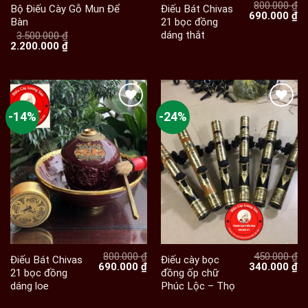
800.000
₫
Bộ Điếu Cày Gỗ Mun Để
Điếu Bát Chivas
Giá
Gi
690.000
₫
Bàn
21 bọc đồng
gốc
hi
dáng thắt
là:
tạ
3.500.000
₫
Giá
Giá
800.000 ₫.
là:
2.200.000
₫
gốc
hiện
69
là:
tại
3.500.000 ₫.
là:
2.200.000 ₫.
-14%
-24%
800.000
₫
450.000
₫
Điếu Bát Chivas
Điếu cày bọc
Giá
Giá
Giá
Gi
690.000
₫
340.000
₫
21 bọc đồng
đồng ốp chữ
gốc
hiện
gốc
hi
dáng loe
Phúc Lộc – Thọ
là:
tại
là:
tạ
800.000 ₫.
là:
450.000 ₫.
là:
690.000 ₫.
34