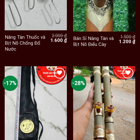
2.000
₫
1.500
₫
Nâng Tàn Thuốc và
Bán Sỉ Nâng Tàn và
Giá
Giá
1.600
₫
Giá
Gi
1.200
₫
Bịt Nõ Chống Đổ
Bịt Nõ Điếu Cày
gốc
hiện
gốc
hi
Nước
là:
tại
là:
tạ
2.000 ₫.
là:
1.500 ₫.
là:
1.600 ₫.
1.
-17%
-28%