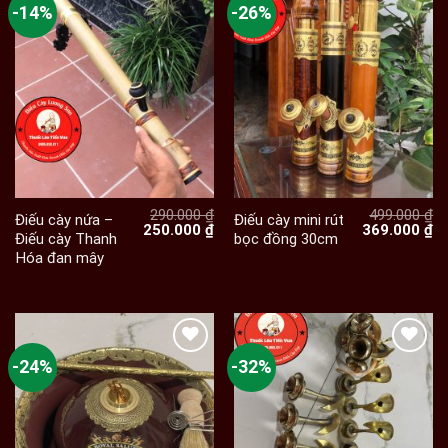
-14%
-26%
290.000
₫
499.000
₫
Điếu cày nứa –
Điếu cày mini rút
Giá
Giá
Giá
Gi
250.000
₫
369.000
₫
Điếu cày Thanh
bọc đồng 30cm
gốc
hiện
gốc
hi
Hóa đan mây
là:
tại
là:
tạ
290.000 ₫.
là:
499.000 ₫.
là:
250.000 ₫.
36
-24%
-32%