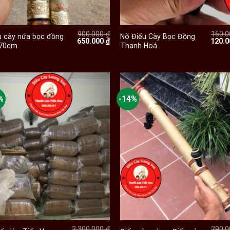
+
+
900.000
₫
160.
u cày nứa bọc đồng
Nõ Điếu Cày Bọc Đồng
Giá
Giá
Giá
650.000
₫
120.
 70cm
Thanh Hoá
gốc
hiện
gốc
là:
tại
là:
900.000 ₫.
là:
160.0
 ₫.
650.000 ₫.
%
-14%
+
+
2.300.000
₫
290.