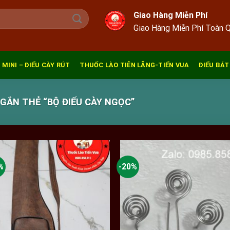
Giao Hàng Miễn Phí
Giao Hàng Miễn Phí Toàn 
 MINI – ĐIẾU CÀY RÚT
THUỐC LÀO TIÊN LÃNG-TIẾN VUA
ĐIẾU BÁT
ẮN THẺ “BỘ ĐIẾU CÀY NGỌC”
%
-20%