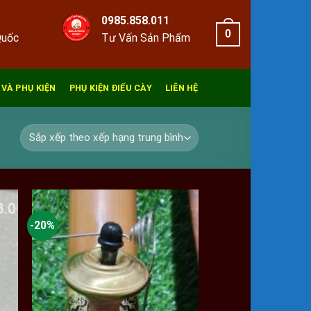
0985.858.011
0
Quốc
Tư Vấn Sản Phẩm
 VÀ PHỤ KIỆN
PHỤ KIỆN ĐIẾU CÀY
LIÊN HỆ
-20%