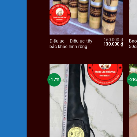
+
160.000
₫
Điếu ục – Điếu ục tây
Bao
Giá
Giá
130.000
₫
bắc khắc hình rồng
50
gốc
hiện
là:
tại
160.000 ₫.
là:
130.000
-17%
-28