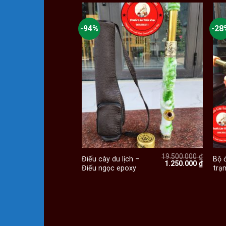
-94%
-28
+
19.500.000
₫
Điếu cày du lịch –
Bộ 
Giá
Giá
1.250.000
₫
Điếu ngọc epoxy
trạ
gốc
hiện
là:
tại
19.500.000 ₫.
là:
1.250.0