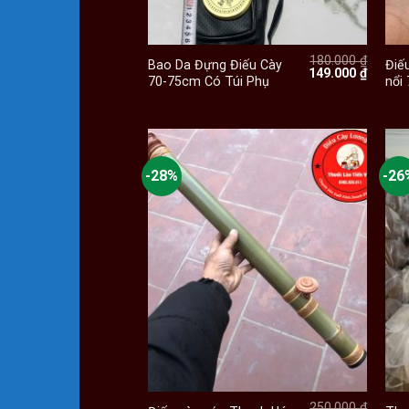
+
180.000
₫
Bao Da Đựng Điếu Cày
Điế
Giá
Giá
149.000
₫
70-75cm Có Túi Phụ
nổi
gốc
hiện
là:
tại
180.000 ₫.
là:
149.000
-28%
-26
+
250.000
₫