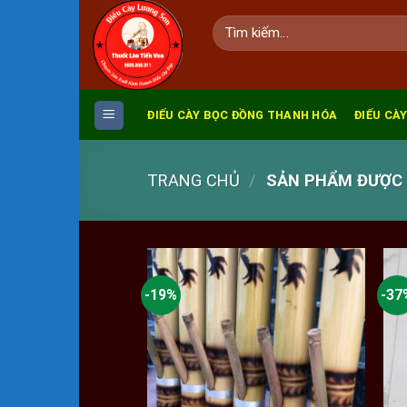
Skip
Tìm
to
kiếm:
content
ĐIẾU CÀY BỌC ĐỒNG THANH HÓA
ĐIẾU CÀY
TRANG CHỦ
/
SẢN PHẨM ĐƯỢC G
-19%
-37