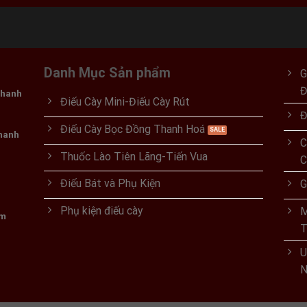
Danh Mục Sản phẩm
G
Thanh
Điếu Cày Mini-Điếu Cày Rút
Đ
Điếu Cày Bọc Đồng Thanh Hoá
Thanh
C
Thuốc Lào Tiên Lãng-Tiến Vua
C
Điếu Bát và Phụ Kiện
G
Phụ kiện điếu cày
M
om
T
U
N