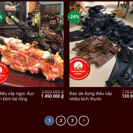
%
-24%
+
+
2.000.000
₫
170.
điếu cày ngọc đục
Bao da đựng điếu cày
Giá
Giá
Giá
1.450.000
₫
130.
m kèm bệ rồng
nhiều kích thước
gốc
hiện
gốc
là:
tại
là:
2.000.000 ₫.
là:
170.0
00 ₫.
1.450.000 ₫.
1
2
3