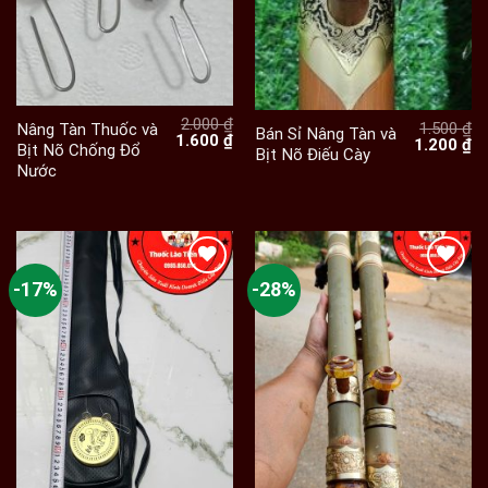
2.000
₫
1.500
₫
Nâng Tàn Thuốc và
Bán Sỉ Nâng Tàn và
Giá
Giá
1.600
₫
Giá
Gi
1.200
₫
Bịt Nõ Chống Đổ
Bịt Nõ Điếu Cày
gốc
hiện
gốc
hi
Nước
là:
tại
là:
tạ
2.000 ₫.
là:
1.500 ₫.
là:
1.600 ₫.
1.
-17%
-28%