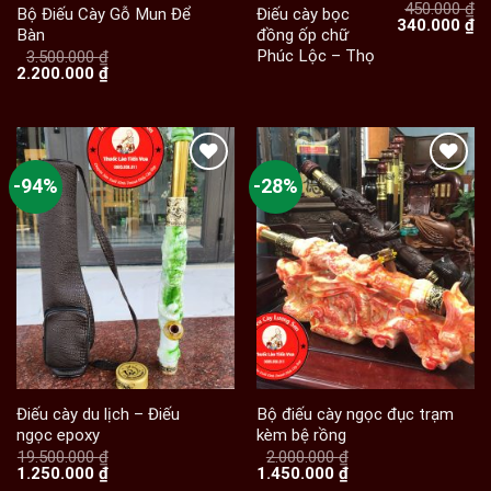
450.000
₫
Bộ Điếu Cày Gỗ Mun Để
Điếu cày bọc
Giá
Gi
340.000
₫
Bàn
đồng ốp chữ
gốc
hi
Phúc Lộc – Thọ
là:
tạ
3.500.000
₫
Giá
Giá
450.000 ₫.
là:
2.200.000
₫
gốc
hiện
34
là:
tại
3.500.000 ₫.
là:
2.200.000 ₫.
-94%
-28%
Điếu cày du lịch – Điếu
Bộ điếu cày ngọc đục trạm
ngọc epoxy
kèm bệ rồng
19.500.000
₫
2.000.000
₫
Giá
Giá
Giá
Giá
1.250.000
₫
1.450.000
₫
gốc
hiện
gốc
hiện