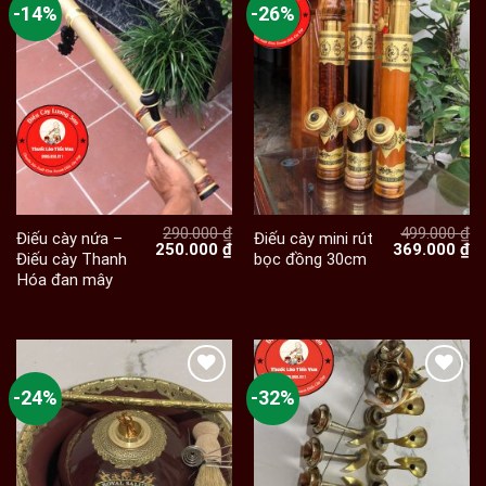
-14%
-26%
290.000
₫
499.000
₫
Điếu cày nứa –
Điếu cày mini rút
Giá
Giá
Giá
Gi
250.000
₫
369.000
₫
Điếu cày Thanh
bọc đồng 30cm
gốc
hiện
gốc
hi
Hóa đan mây
là:
tại
là:
tạ
290.000 ₫.
là:
499.000 ₫.
là:
250.000 ₫.
36
-24%
-32%