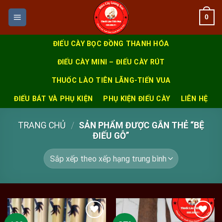
Skip
0
to
content
ĐIẾU CÀY BỌC ĐỒNG THANH HÓA
ĐIẾU CÀY MINI – ĐIẾU CÀY RÚT
THUỐC LÀO TIÊN LÃNG-TIẾN VUA
ĐIẾU BÁT VÀ PHỤ KIỆN
PHỤ KIỆN ĐIẾU CÀY
LIÊN HỆ
TRANG CHỦ
/
SẢN PHẨM ĐƯỢC GẮN THẺ “BỆ
ĐIẾU GỖ”