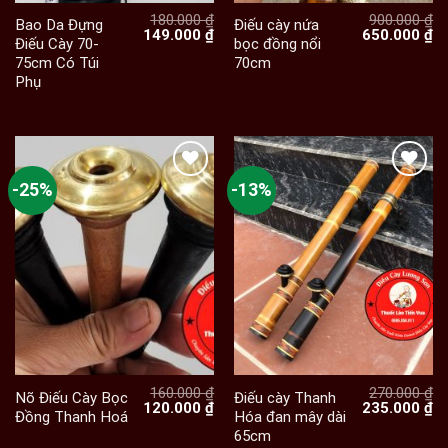
180.000
₫
900.000
₫
Bao Da Đựng
Điếu cày nứa
Giá
Giá
Giá
Gi
149.000
₫
650.000
₫
Điếu Cày 70-
bọc đồng nổi
gốc
hiện
gốc
hi
75cm Có Túi
70cm
là:
tại
là:
tạ
180.000 ₫.
là:
900.000 ₫.
là:
Phụ
149.000 ₫.
65
-25%
-13%
160.000
₫
270.000
₫
Nõ Điếu Cày Bọc
Điếu cày Thanh
Giá
Giá
Giá
Gi
120.000
₫
235.000
₫
Đồng Thanh Hoá
Hóa đan mây dài
gốc
hiện
gốc
hi
65cm
là:
tại
là:
tạ