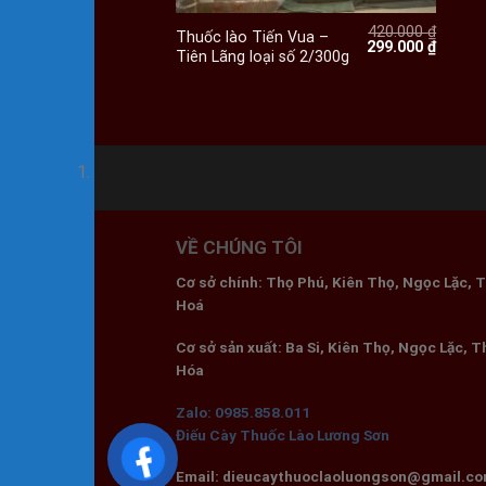
420.000
₫
Thuốc lào Tiến Vua –
Giá
Giá
299.000
₫
Tiên Lãng loại số 2/300g
gốc
hiện
là:
tại
420.000 ₫.
là:
299.000
VỀ CHÚNG TÔI
Cơ sở chính: Thọ Phú, Kiên Thọ, Ngọc Lặc, 
Hoá
Cơ sở sản xuất: Ba Si, Kiên Thọ, Ngọc Lặc, 
Hóa
Zalo: 0985.858.011
Điếu Cày Thuốc Lào Lương Sơn
Email: dieucaythuoclaoluongson@gmail.c