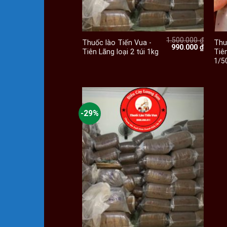
+
1.500.000
₫
Thuốc lào Tiến Vua -
Thu
Giá
Giá
990.000
₫
Tiên Lãng loại 2 túi 1kg
Tiên
gốc
hiện
1/5
là:
tại
1.500.000 ₫.
là:
990.000
-29%
+