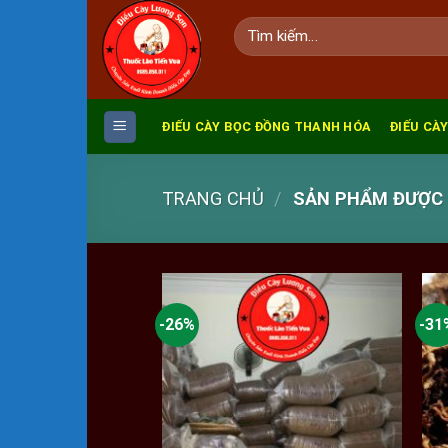
Skip
Tìm
to
kiếm:
content
ĐIẾU CÀY BỌC ĐỒNG THANH HÓA
ĐIẾU CÀY
TRANG CHỦ
/
SẢN PHẨM ĐƯỢC G
-26%
-31