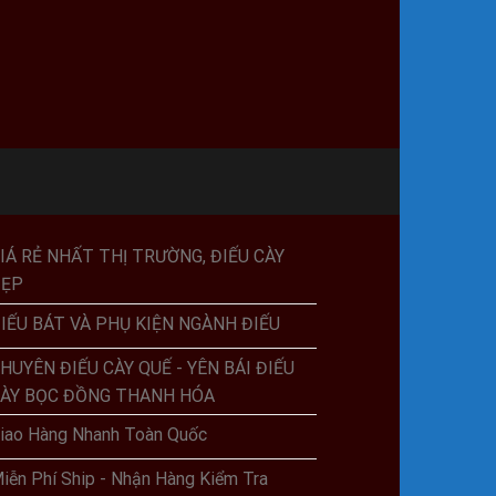
IÁ RẺ NHẤT THỊ TRƯỜNG, ĐIẾU CÀY
ĐẸP
IẾU BÁT VÀ PHỤ KIỆN NGÀNH ĐIẾU
HUYÊN ĐIẾU CÀY QUẾ - YÊN BÁI ĐIẾU
ÀY BỌC ĐỒNG THANH HÓA
iao Hàng Nhanh Toàn Quốc
iễn Phí Ship - Nhận Hàng Kiểm Tra