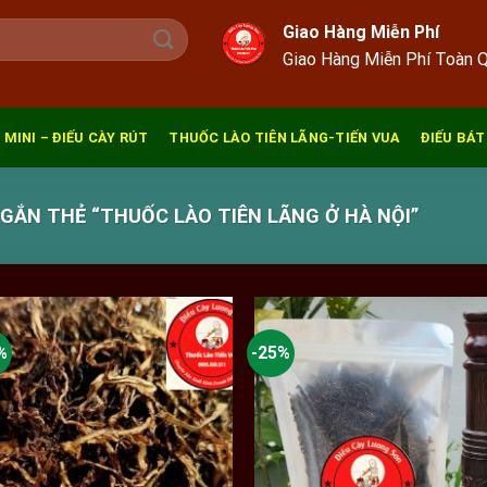
Giao Hàng Miễn Phí
Giao Hàng Miễn Phí Toàn 
 MINI – ĐIẾU CÀY RÚT
THUỐC LÀO TIÊN LÃNG-TIẾN VUA
ĐIẾU BÁT
ẮN THẺ “THUỐC LÀO TIÊN LÃNG Ở HÀ NỘI”
%
-25%