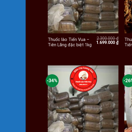
+
2.300.000
₫
Thuốc lào Tiến Vua –
Thu
Giá
Giá
1.699.000
₫
Tiên Lãng đặc biệt 1kg
Tiế
gốc
hiện
là:
tại
2.300.000 ₫.
là:
1.699.0
-34%
-26