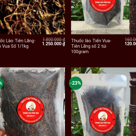
+
+
1.800.000
₫
160.
ốc Lào Tiên Lãng-
Thuốc lào Tiến Vua-
Giá
Giá
Giá
1.250.000
₫
120.
n Vua Số 1/1kg
Tiên Lãng số 2 túi
gốc
hiện
gốc
100gram
là:
tại
là:
1.800.000 ₫.
là:
160.0
00 ₫.
1.250.000 ₫.
%
-23%