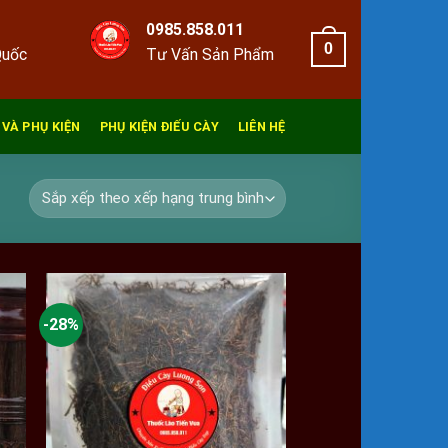
0985.858.011
0
Quốc
Tư Vấn Sản Phẩm
 VÀ PHỤ KIỆN
PHỤ KIỆN ĐIẾU CÀY
LIÊN HỆ
-28%