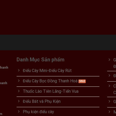
 ₫.
Danh Mục Sản phẩm
G
Thanh
Điếu Cày Mini-Điếu Cày Rút
Đ
Điếu Cày Bọc Đồng Thanh Hoá
Thanh
C
Thuốc Lào Tiên Lãng-Tiến Vua
C
Điếu Bát và Phụ Kiện
G
Phụ kiện điếu cày
M
om