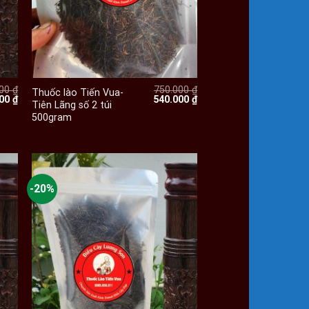
+
000
₫
750.000
₫
Thuốc lào Tiến Vua-
Giá
Giá
Giá
000
₫
540.000
₫
Tiên Lãng số 2 túi
hiện
gốc
hiện
500gram
tại
là:
tại
00 ₫.
là:
750.000 ₫.
là:
120.000 ₫.
540.000 ₫.
-20%