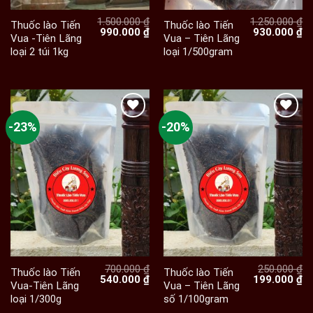
1.500.000
₫
1.250.000
₫
Thuốc lào Tiến
Thuốc lào Tiến
Giá
Giá
Giá
Gi
990.000
₫
930.000
₫
Vua -Tiên Lãng
Vua – Tiên Lãng
gốc
hiện
gốc
hi
loại 2 túi 1kg
loại 1/500gram
là:
tại
là:
tạ
1.500.000 ₫.
là:
1.250.000 ₫.
là:
990.000 ₫.
93
-23%
-20%
700.000
₫
250.000
₫
Thuốc lào Tiến
Thuốc lào Tiến
Giá
Giá
Giá
Gi
540.000
₫
199.000
₫
Vua-Tiên Lãng
Vua – Tiên Lãng
gốc
hiện
gốc
hi
loại 1/300g
số 1/100gram
là:
tại
là:
tạ
700.000 ₫.
là:
250.000 ₫.
là: