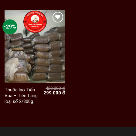
540.000 ₫.
19
-29%
420.000
₫
Thuốc lào Tiến
Giá
Giá
299.000
₫
Vua – Tiên Lãng
gốc
hiện
loại số 2/300g
là:
tại
420.000 ₫.
là:
299.000 ₫.