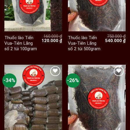
160.000
₫
750.000
₫
Thuốc lào Tiến
Thuốc lào Tiến
Giá
Giá
Giá
Gi
120.000
₫
540.000
₫
Vua-Tiên Lãng
Vua-Tiên Lãng
gốc
hiện
gốc
hi
số 2 túi 100gram
số 2 túi 500gram
là:
tại
là:
tạ
160.000 ₫.
là:
750.000 ₫.
là:
120.000 ₫.
54
-34%
-26%