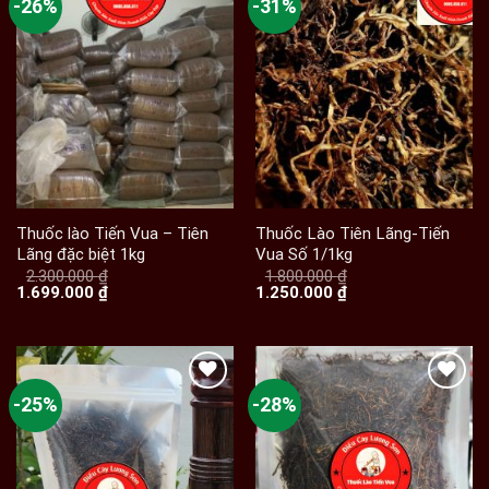
-26%
-31%
Thuốc lào Tiến Vua – Tiên
Thuốc Lào Tiên Lãng-Tiến
Lãng đặc biệt 1kg
Vua Số 1/1kg
2.300.000
₫
1.800.000
₫
Giá
Giá
Giá
Giá
1.699.000
₫
1.250.000
₫
gốc
hiện
gốc
hiện
là:
tại
là:
tại
2.300.000 ₫.
là:
1.800.000 ₫.
là:
1.699.000 ₫.
1.250.000 ₫.
-25%
-28%