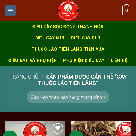
Skip
0
to
content
ĐIẾU CÀY BỌC ĐỒNG THANH HÓA
ĐIẾU CÀY MINI – ĐIẾU CÀY RÚT
THUỐC LÀO TIÊN LÃNG-TIẾN VUA
ĐIẾU BÁT VÀ PHỤ KIỆN
PHỤ KIỆN ĐIẾU CÀY
LIÊN HỆ
TRANG CHỦ
/
SẢN PHẨM ĐƯỢC GẮN THẺ “CÂY
THUỐC LÀO TIÊN LÃNG”