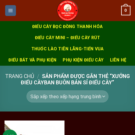
Skip
0
to
content
ĐIẾU CÀY BỌC ĐỒNG THANH HÓA
ĐIẾU CÀY MINI – ĐIẾU CÀY RÚT
THUỐC LÀO TIÊN LÃNG-TIẾN VUA
ĐIẾU BÁT VÀ PHỤ KIỆN
PHỤ KIỆN ĐIẾU CÀY
LIÊN HỆ
TRANG CHỦ
/
SẢN PHẨM ĐƯỢC GẮN THẺ “XƯỞNG
ĐIẾU CÀYBAN BUÔN BÁN SỈ ĐIẾU CÀY”