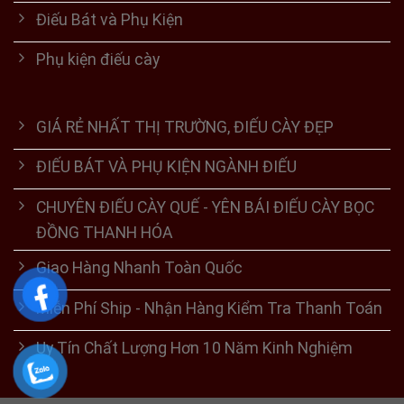
Điếu Bát và Phụ Kiện
Phụ kiện điếu cày
GIÁ RẺ NHẤT THỊ TRƯỜNG, ĐIẾU CÀY ĐẸP
ĐIẾU BÁT VÀ PHỤ KIỆN NGÀNH ĐIẾU
CHUYÊN ĐIẾU CÀY QUẾ - YÊN BÁI ĐIẾU CÀY BỌC
ĐỒNG THANH HÓA
Giao Hàng Nhanh Toàn Quốc
Miễn Phí Ship - Nhận Hàng Kiểm Tra Thanh Toán
Uy Tín Chất Lượng Hơn 10 Năm Kinh Nghiệm