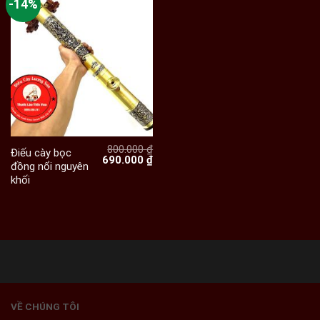
-14%
800.000
₫
Điếu cày bọc
Giá
Giá
690.000
₫
đồng nổi nguyên
gốc
hiện
khối
là:
tại
800.000 ₫.
là:
690.000 ₫.
VỀ CHÚNG TÔI