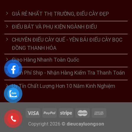
GIÁ RẺ NHẤT THỊ TRƯỜNG, ĐIẾU CÀY ĐẸP
ĐIẾU BÁT VÀ PHỤ KIỆN NGÀNH ĐIẾU
CHUYÊN ĐIẾU CÀY QUẾ - YÊN BÁI ĐIẾU CÀY BỌC
ĐỒNG THANH HÓA
Giao Hàng Nhanh Toàn Quốc
Miễn Phí Ship - Nhận Hàng Kiểm Tra Thanh Toán
Uy Tín Chất Lượng Hơn 10 Năm Kinh Nghiệm
Copyright 2026 ©
dieucayluongson