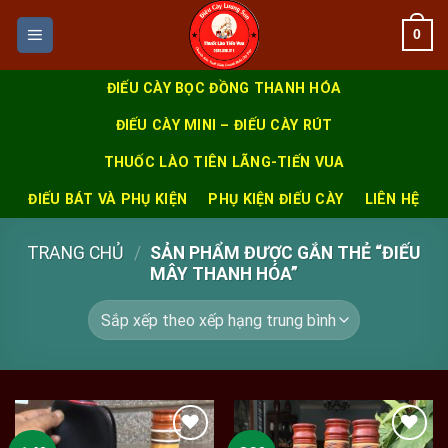
Skip
0
to
content
ĐIẾU CÀY BỌC ĐỒNG THANH HÓA
ĐIẾU CÀY MINI – ĐIẾU CÀY RÚT
THUỐC LÀO TIÊN LÃNG-TIẾN VUA
ĐIẾU BÁT VÀ PHỤ KIỆN
PHỤ KIỆN ĐIẾU CÀY
LIÊN HỆ
TRANG CHỦ
/
SẢN PHẨM ĐƯỢC GẮN THẺ “ĐIẾU
MÂY THANH HÓA”