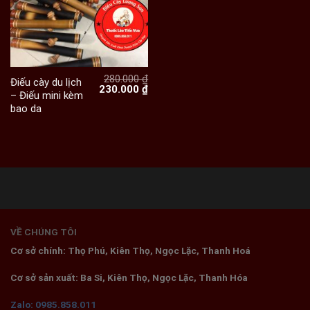
280.000
₫
Điếu cày du lịch
Giá
Giá
230.000
₫
– Điếu mini kèm
gốc
hiện
bao da
là:
tại
280.000 ₫.
là:
230.000 ₫.
VỀ CHÚNG TÔI
Cơ sở chính: Thọ Phú, Kiên Thọ, Ngọc Lặc, Thanh Hoá
Cơ sở sản xuất: Ba Si, Kiên Thọ, Ngọc Lặc, Thanh Hóa
Zalo: 0985.858.011