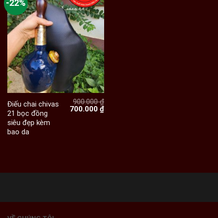
-22%
900.000
₫
Điếu chai chivas
Giá
Giá
700.000
₫
21 bọc đồng
gốc
hiện
siêu đẹp kèm
là:
tại
900.000 ₫.
là:
bao da
700.000 ₫.
VỀ CHÚNG TÔI