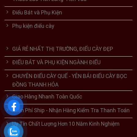
Điếu Bát và Phụ Kiện
Phụ kiện điếu cày
GIÁ RẺ NHẤT THỊ TRƯỜNG, ĐIẾU CÀY ĐẸP
ĐIẾU BÁT VÀ PHỤ KIỆN NGÀNH ĐIẾU
CHUYÊN ĐIẾU CÀY QUẾ - YÊN BÁI ĐIẾU CÀY BỌC
ĐỒNG THANH HÓA
Giao Hàng Nhanh Toàn Quốc
Miễn Phí Ship - Nhận Hàng Kiểm Tra Thanh Toán
Uy Tín Chất Lượng Hơn 10 Năm Kinh Nghiệm