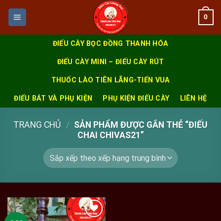
Skip
0
to
content
ĐIẾU CÀY BỌC ĐỒNG THANH HÓA
ĐIẾU CÀY MINI – ĐIẾU CÀY RÚT
THUỐC LÀO TIÊN LÃNG-TIẾN VUA
ĐIẾU BÁT VÀ PHỤ KIỆN
PHỤ KIỆN ĐIẾU CÀY
LIÊN HỆ
TRANG CHỦ
/
SẢN PHẨM ĐƯỢC GẮN THẺ “ĐIẾU
CHAI CHIVAS21”