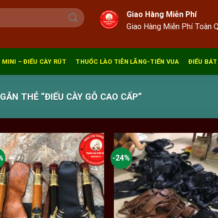
Giao Hàng Miễn Phí
Giao Hàng Miễn Phí Toàn 
 MINI – ĐIẾU CÀY RÚT
THUỐC LÀO TIÊN LÃNG-TIẾN VUA
ĐIẾU BÁT
ẮN THẺ “ĐIẾU CÀY GỖ CAO CẤP”
%
-24%