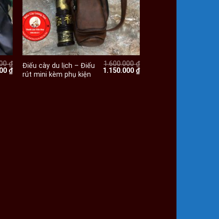
+
000
₫
1.600.000
₫
Điếu cày du lịch – Điếu
Giá
Giá
Giá
000
₫
1.150.000
₫
rút mini kèm phụ kiện
hiện
gốc
hiện
tại
là:
tại
00 ₫.
là:
1.600.000 ₫.
là:
130.000 ₫.
1.150.000 ₫.