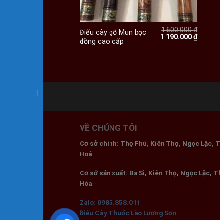
+
1.600.000
₫
Điếu cày gỗ Mun bọc
Giá
Giá
1.190.000
₫
đồng cao cấp
gốc
hiện
là:
tại
1.600.000 ₫.
là:
1.190.0
VỀ CHÚNG TÔI
Cơ sở chính: Thọ Phú, Kiên Thọ, Ngọc Lặc, 
Hoá
Cơ sở sản xuất: Ba Si, Kiên Thọ, Ngọc Lặc, 
Hóa
Zalo: 0985.858.011
Điếu Cày Thuốc Lào Lương Sơn