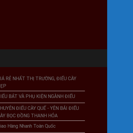
IÁ RẺ NHẤT THỊ TRƯỜNG, ĐIẾU CÀY
ĐẸP
IẾU BÁT VÀ PHỤ KIỆN NGÀNH ĐIẾU
HUYÊN ĐIẾU CÀY QUẾ - YÊN BÁI ĐIẾU
ÀY BỌC ĐỒNG THANH HÓA
iao Hàng Nhanh Toàn Quốc