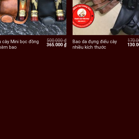
+
+
500.000
₫
170.
u cày Mini bọc đồng
Bao da đựng điếu cày
Giá
Giá
Giá
365.000
₫
130.
 kèm bao
nhiều kích thước
gốc
hiện
gốc
là:
tại
là:
500.000 ₫.
là:
170.0
 ₫.
365.000 ₫.