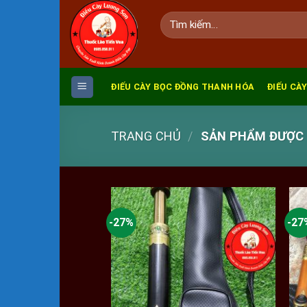
Skip
Tìm
to
kiếm:
content
ĐIẾU CÀY BỌC ĐỒNG THANH HÓA
ĐIẾU CÀY
TRANG CHỦ
/
SẢN PHẨM ĐƯỢC G
-27%
-27