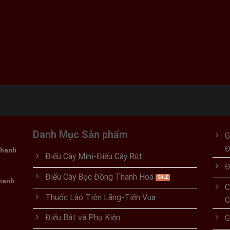
00 ₫.
Danh Mục Sản phẩm
G
Thanh
Điếu Cày Mini-Điếu Cày Rút
Đ
Điếu Cày Bọc Đồng Thanh Hoá
Thanh
C
Thuốc Lào Tiên Lãng-Tiến Vua
C
Điếu Bát và Phụ Kiện
G