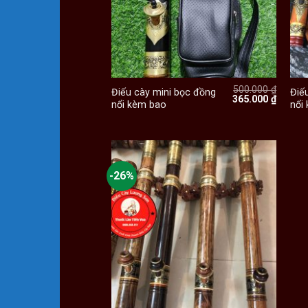
+
500.000
₫
Điếu cày mini bọc đồng
Điế
Giá
Giá
365.000
₫
nổi kèm bao
nổi
gốc
hiện
là:
tại
500.000 ₫.
là:
365.000
-26%