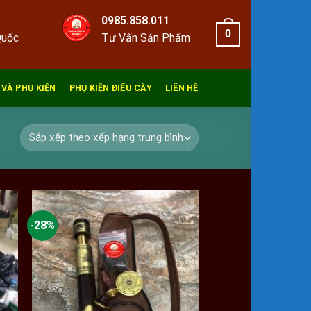
0985.858.011
0
Quốc
Tư Vấn Sản Phẩm
 VÀ PHỤ KIỆN
PHỤ KIỆN ĐIẾU CÀY
LIÊN HỆ
-28%