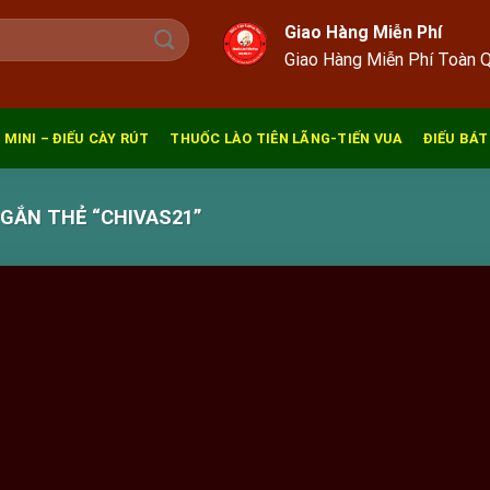
Giao Hàng Miễn Phí
Giao Hàng Miễn Phí Toàn 
 MINI – ĐIẾU CÀY RÚT
THUỐC LÀO TIÊN LÃNG-TIẾN VUA
ĐIẾU BÁT
GẮN THẺ “CHIVAS21”