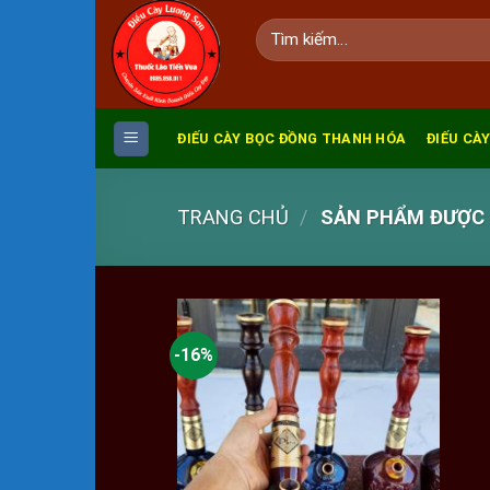
Skip
Tìm
to
kiếm:
content
ĐIẾU CÀY BỌC ĐỒNG THANH HÓA
ĐIẾU CÀY
TRANG CHỦ
/
SẢN PHẨM ĐƯỢC 
-16%