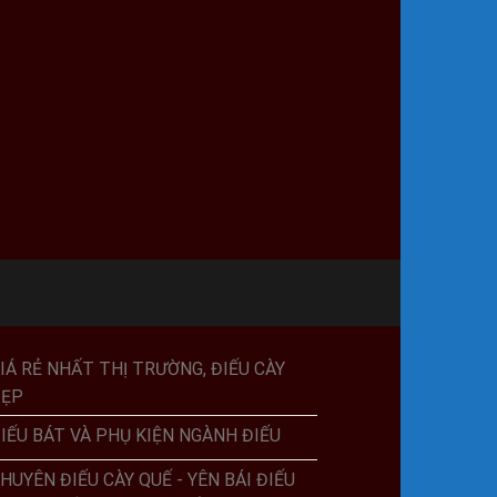
IÁ RẺ NHẤT THỊ TRƯỜNG, ĐIẾU CÀY
ĐẸP
IẾU BÁT VÀ PHỤ KIỆN NGÀNH ĐIẾU
HUYÊN ĐIẾU CÀY QUẾ - YÊN BÁI ĐIẾU